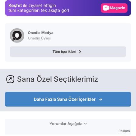
Keşfet
ile ziyaret ettiğin
Video
tüm kategorileri tek akışta gör!
Test
Onedio Medya
Onedio Üyesi
Tüm içerikleri
Sana Özel Seçtiklerimiz
Daha Fazla Sana Özel İçerikler
Yorumlar Aşağıda
Reklam