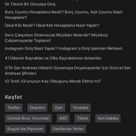
İle Tılsımlı Bir Dünyaya Giriş
Burç Uyumu Hesaplama Nedir? Burç Uyumu, Aşk Uyumu Nasıl
Hesaplanır?
İdeal Kilo Nedir? İdeal Kilo Hesaplama Nasıl Yapılır?
Ders Çalışırken Dinlenecek Müzikler Nelerdir? Müziksiz
Çalışamayanlar Toplanın!
Instagram Giriş Nasıl Yapılır? Instagram'a Giriş İşlemleri Rehberi
41 Ülkenin Bayrakları ve Ülke Bayraklarının Anlamları
GTA San Andreas Hileleri! Oynamaya Doyamayanlar İçin Güncel San
Andreas Şifreleri
IQ Testi: IQ'unuzun Kaç Olduğunu Merak Ettiniz mi?
Keşfet
Twitter
Deprem
Zam
Youtube
Günlük Burç Yorumları
A101
Tiktok
Son Dakika
Bugün Ne Pişirsem
Gezilecek Yerler