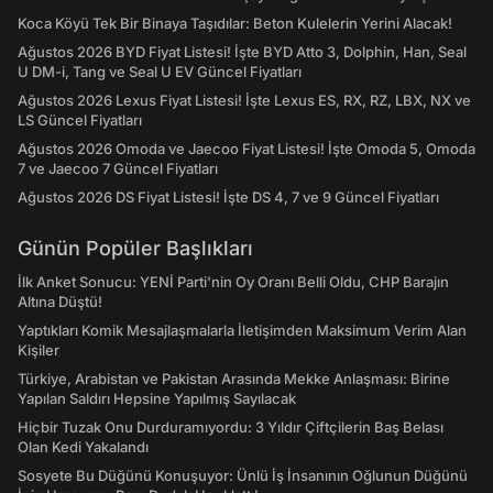
Koca Köyü Tek Bir Binaya Taşıdılar: Beton Kulelerin Yerini Alacak!
Ağustos 2026 BYD Fiyat Listesi! İşte BYD Atto 3, Dolphin, Han, Seal
U DM-i, Tang ve Seal U EV Güncel Fiyatları
Ağustos 2026 Lexus Fiyat Listesi! İşte Lexus ES, RX, RZ, LBX, NX ve
LS Güncel Fiyatları
Ağustos 2026 Omoda ve Jaecoo Fiyat Listesi! İşte Omoda 5, Omoda
7 ve Jaecoo 7 Güncel Fiyatları
Ağustos 2026 DS Fiyat Listesi! İşte DS 4, 7 ve 9 Güncel Fiyatları
Günün Popüler Başlıkları
İlk Anket Sonucu: YENİ Parti'nin Oy Oranı Belli Oldu, CHP Barajın
Altına Düştü!
Yaptıkları Komik Mesajlaşmalarla İletişimden Maksimum Verim Alan
Kişiler
Türkiye, Arabistan ve Pakistan Arasında Mekke Anlaşması: Birine
Yapılan Saldırı Hepsine Yapılmış Sayılacak
Hiçbir Tuzak Onu Durduramıyordu: 3 Yıldır Çiftçilerin Baş Belası
Olan Kedi Yakalandı
Sosyete Bu Düğünü Konuşuyor: Ünlü İş İnsanının Oğlunun Düğünü