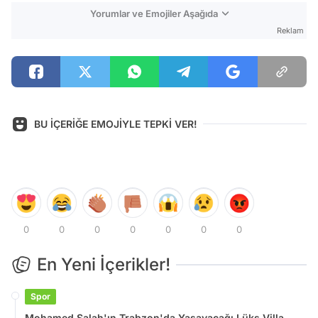
Yorumlar ve Emojiler Aşağıda
Reklam
BU İÇERİĞE EMOJİYLE TEPKİ VER!
0
0
0
0
0
0
0
En Yeni İçerikler!
Spor
Mohamed Salah'ın Trabzon'da Yaşayacağı Lüks Villa