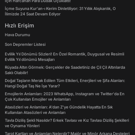
İçin Harcanan Para Dudak Uçuklattı!
İçme Suyuna Kur'an-ı Kerim Dinletiliyor: 31 Yıllık Alışkanlık, O
İlimizde 24 Saat Devam Ediyor
Hızlı Erişim
Hava Durumu
Son Depremler Listesi
Evlilik Yıl Dönümü Sözleri! En Özel Romantik, Duygusal ve Resimli
Evlilik Yıl dönümü Mesajları
Rüyada Altın Görmek: Gerçekler de Saadetiniz de Çil Çil Altınlarda
Saklı Olabilir!
Doğal Taşların Merak Edilen Tüm Etkileri, Enerjileri ve Şifa Alanları:
Hangi Doğal Taş Ne İşe Yarar?
Emojilerin Anlamları: 2023 WhatsApp, Instagram ve Twitter'da En
Çok Kullanılan Emojiler ve Anlamları
Atasözleri ve Anlamları: A'dan Z'ye Gündelik Hayatta En Sık
Kullanılan Atasözleri ve Anlamları
Tavla Diziliş Şekli Nasıldır? Erkek Tavlası ve Kız Tavlası Diziliş Şekilleri
ve Oynama Yönleri
Tarot Kartları ve Anlamları Nelerdir? Majör ve Minör Arkana Desteleri