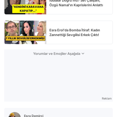
İddialar Doğru mu? Set Çalışanı,
Özgü Namal'ın Kaprislerini Anlattı
Esra Erol'da Bomba İtiraf: Kadın
Zannettiği Sevgilisi Erkek Çıktı!
Yorumlar ve Emojiler Aşağıda
Reklam
Esra Demirci