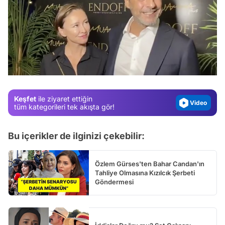
Video
Test
Gündem
Magazin
Keşfet
ile ziyaret ettiğin
Video
tüm kategorileri tek akışta gör!
Test
Bu içerikler de ilginizi çekebilir:
Özlem Gürses'ten Bahar Candan'ın
Tahliye Olmasına Kızılcık Şerbeti
Göndermesi