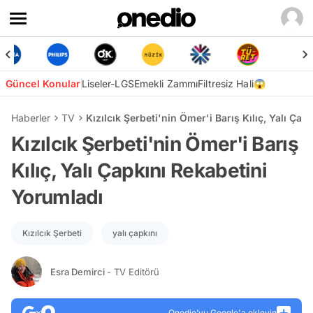
Güncel Konular
Liseler-LGS
Emekli Zammı
Filtresiz Hali😱
Haberler
TV
Kızılcık Şerbeti'nin Ömer'i Barış Kılıç, Yalı Ça
Kızılcık Şerbeti'nin Ömer'i Barış
Kılıç, Yalı Çapkını Rekabetini
Yorumladı
Kızılcık Şerbeti
yalı çapkını
Esra Demirci
- TV Editörü
Onedio’yu Google'a ekleyin