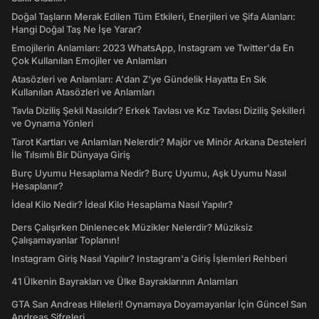
Doğal Taşların Merak Edilen Tüm Etkileri, Enerjileri ve Şifa Alanları:
Hangi Doğal Taş Ne İşe Yarar?
Emojilerin Anlamları: 2023 WhatsApp, Instagram ve Twitter'da En
Çok Kullanılan Emojiler ve Anlamları
Atasözleri ve Anlamları: A'dan Z'ye Gündelik Hayatta En Sık
Kullanılan Atasözleri ve Anlamları
Tavla Diziliş Şekli Nasıldır? Erkek Tavlası ve Kız Tavlası Diziliş Şekilleri
ve Oynama Yönleri
Tarot Kartları ve Anlamları Nelerdir? Majör ve Minör Arkana Desteleri
İle Tılsımlı Bir Dünyaya Giriş
Burç Uyumu Hesaplama Nedir? Burç Uyumu, Aşk Uyumu Nasıl
Hesaplanır?
İdeal Kilo Nedir? İdeal Kilo Hesaplama Nasıl Yapılır?
Ders Çalışırken Dinlenecek Müzikler Nelerdir? Müziksiz
Çalışamayanlar Toplanın!
Instagram Giriş Nasıl Yapılır? Instagram'a Giriş İşlemleri Rehberi
41 Ülkenin Bayrakları ve Ülke Bayraklarının Anlamları
GTA San Andreas Hileleri! Oynamaya Doyamayanlar İçin Güncel San
Andreas Şifreleri