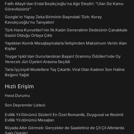
Fatih Altaylı'dan Erdal Beşikçioğlu'na Ağır Eleştiri: "Ulan Siz Kamu
Görevlisisiniz"
Google'ın Yapay Zeka Biriminin Başındaki Türk: Koray
Kavukçuoğlu'nu Tanıyalım!
Türk Hava Kuvvetleri'nin İlk Kadın Generalinin Dedesinin Çanakkale
Gazisi Olduğu Ortaya Çıktı
Yaptıkları Komik Mesajlaşmalarla İletişimden Maksimum Verim Alan
Kişiler
Toygar Işıklı'dan Gururlandıran Başarı! Grammy Ödülleri'nde Oy
Verecek Jüri Üyeleri Arasına Seçildi
Tarla İşçisiydi Modellere Taş Çıkarttı: Viral Olan Kadının Son Haline
Beğeni Yağdı
Hızlı Erişim
Hava Durumu
Son Depremler Listesi
Evlilik Yıl Dönümü Sözleri! En Özel Romantik, Duygusal ve Resimli
Evlilik Yıl dönümü Mesajları
Rüyada Altın Görmek: Gerçekler de Saadetiniz de Çil Çil Altınlarda
Saklı Olabilir!