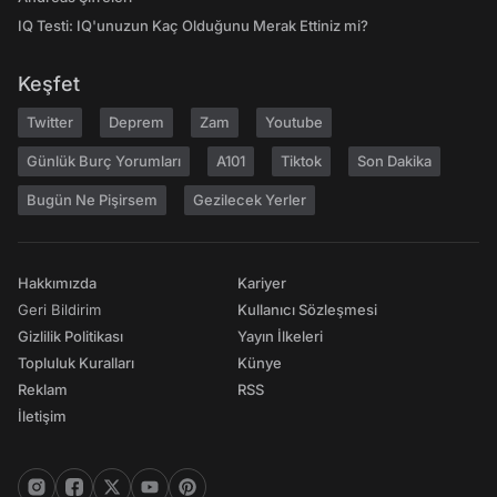
IQ Testi: IQ'unuzun Kaç Olduğunu Merak Ettiniz mi?
Keşfet
Twitter
Deprem
Zam
Youtube
Günlük Burç Yorumları
A101
Tiktok
Son Dakika
Bugün Ne Pişirsem
Gezilecek Yerler
Hakkımızda
Kariyer
Geri Bildirim
Kullanıcı Sözleşmesi
Gizlilik Politikası
Yayın İlkeleri
Topluluk Kuralları
Künye
Reklam
RSS
İletişim