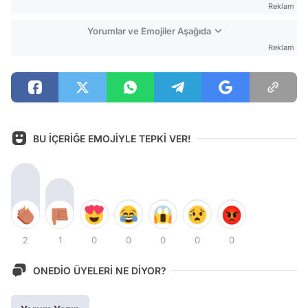
Reklam
Yorumlar ve Emojiler Aşağıda
Reklam
BU İÇERİĞE EMOJİYLE TEPKİ VER!
2
1
0
0
0
0
0
ONEDİO ÜYELERİ NE DİYOR?