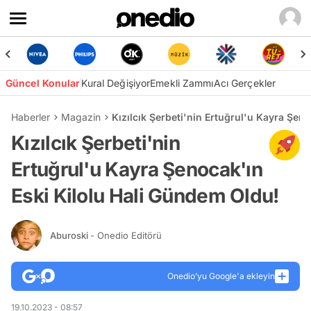
Güncel Konular
Kural Değişiyor
Emekli Zammı
Acı Gerçekler
Haberler
Magazin
Kızılcık Şerbeti'nin Ertuğrul'u Kayra Şen
Kızılcık Şerbeti'nin
Ertuğrul'u Kayra Şenocak'ın
Eski Kilolu Hali Gündem Oldu!
Aburoski
- Onedio Editörü
Onedio’yu Google'a ekleyin
19.10.2023 - 08:57