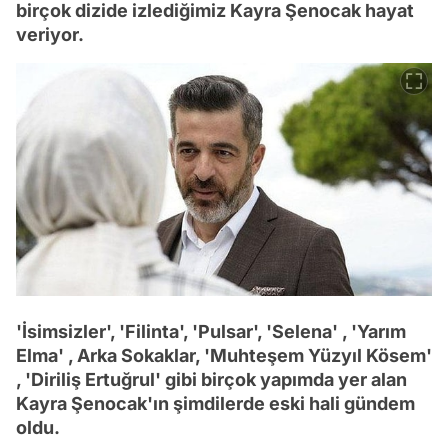
birçok dizide izlediğimiz Kayra Şenocak hayat
veriyor.
'İsimsizler', 'Filinta', 'Pulsar', 'Selena' , 'Yarım
Elma' , Arka Sokaklar, 'Muhteşem Yüzyıl Kösem'
, 'Diriliş Ertuğrul' gibi birçok yapımda yer alan
Kayra Şenocak'ın şimdilerde eski hali gündem
oldu.