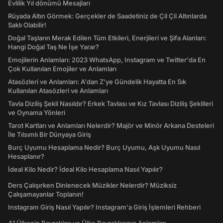
Evlilik Yıl dönümü Mesajları
Rüyada Altın Görmek: Gerçekler de Saadetiniz de Çil Çil Altınlarda
Saklı Olabilir!
Doğal Taşların Merak Edilen Tüm Etkileri, Enerjileri ve Şifa Alanları:
Hangi Doğal Taş Ne İşe Yarar?
Emojilerin Anlamları: 2023 WhatsApp, Instagram ve Twitter'da En
Çok Kullanılan Emojiler ve Anlamları
Atasözleri ve Anlamları: A'dan Z'ye Gündelik Hayatta En Sık
Kullanılan Atasözleri ve Anlamları
Tavla Diziliş Şekli Nasıldır? Erkek Tavlası ve Kız Tavlası Diziliş Şekilleri
ve Oynama Yönleri
Tarot Kartları ve Anlamları Nelerdir? Majör ve Minör Arkana Desteleri
İle Tılsımlı Bir Dünyaya Giriş
Burç Uyumu Hesaplama Nedir? Burç Uyumu, Aşk Uyumu Nasıl
Hesaplanır?
İdeal Kilo Nedir? İdeal Kilo Hesaplama Nasıl Yapılır?
Ders Çalışırken Dinlenecek Müzikler Nelerdir? Müziksiz
Çalışamayanlar Toplanın!
Instagram Giriş Nasıl Yapılır? Instagram'a Giriş İşlemleri Rehberi