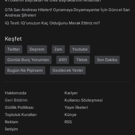
41 Ülkenin Bayrakları ve Ülke Bayraklarının Anlamları
GTA San Andreas Hileleri! Oynamaya Doyamayanlar İçin Güncel San
Andreas Şifreleri
IQ Testi: IQ'unuzun Kaç Olduğunu Merak Ettiniz mi?
Keşfet
Twitter
Deprem
Zam
Youtube
Günlük Burç Yorumları
A101
Tiktok
Son Dakika
Bugün Ne Pişirsem
Gezilecek Yerler
Hakkımızda
Kariyer
Geri Bildirim
Kullanıcı Sözleşmesi
Gizlilik Politikası
Yayın İlkeleri
Topluluk Kuralları
Künye
Reklam
RSS
İletişim