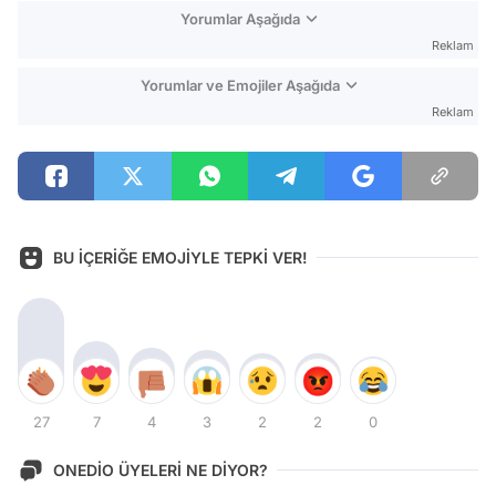
Yorumlar Aşağıda
Reklam
Yorumlar ve Emojiler Aşağıda
Reklam
BU İÇERİĞE EMOJİYLE TEPKİ VER!
27
7
4
3
2
2
0
ONEDİO ÜYELERİ NE DİYOR?