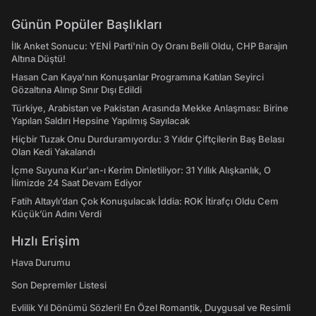
Günün Popüler Başlıkları
İlk Anket Sonucu: YENİ Parti'nin Oy Oranı Belli Oldu, CHP Barajın
Altına Düştü!
Hasan Can Kaya’nın Konuşanlar Programına Katılan Seyirci
Gözaltına Alınıp Sınır Dışı Edildi
Türkiye, Arabistan ve Pakistan Arasında Mekke Anlaşması: Birine
Yapılan Saldırı Hepsine Yapılmış Sayılacak
Hiçbir Tuzak Onu Durduramıyordu: 3 Yıldır Çiftçilerin Baş Belası
Olan Kedi Yakalandı
İçme Suyuna Kur'an-ı Kerim Dinletiliyor: 31 Yıllık Alışkanlık, O
İlimizde 24 Saat Devam Ediyor
Fatih Altaylı’dan Çok Konuşulacak İddia: ROK İtirafçı Oldu Cem
Küçük’ün Adını Verdi
Hızlı Erişim
Hava Durumu
Son Depremler Listesi
Evlilik Yıl Dönümü Sözleri! En Özel Romantik, Duygusal ve Resimli