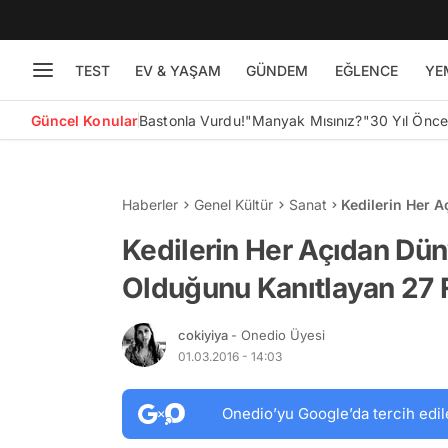
TEST
EV & YAŞAM
GÜNDEM
EĞLENCE
YE
Güncel Konular
Bastonla Vurdu!
"Manyak Mısınız?"
30 Yıl Önc
Haberler
Genel Kültür
Sanat
Kedilerin Her 
Kanıtlayan 27 F
Kedilerin Her Açıdan Dün
Olduğunu Kanıtlayan 27 
cokiyiya
- Onedio Üyesi
01.03.2016 - 14:03
Onedio’yu Google’da tercih edil