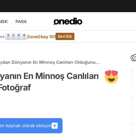
MEK
PARA
e👀
ZoneOkey 101
Seri Diz
Açıdan Dünyanın En Minnoş Canlıları Olduğunu
otoğraf
yanın En Minnoş Canlıları
Fotoğraf
en kaynak olarak ekleyin