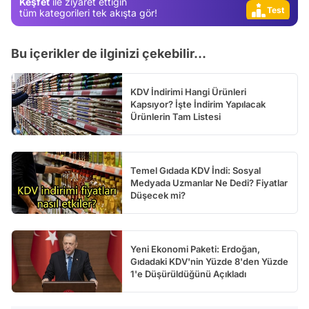
Keşfet
ile ziyaret ettiğin
Test
tüm kategorileri tek akışta gör!
Bu içerikler de ilginizi çekebilir...
KDV İndirimi Hangi Ürünleri
Kapsıyor? İşte İndirim Yapılacak
Ürünlerin Tam Listesi
Temel Gıdada KDV İndi: Sosyal
Medyada Uzmanlar Ne Dedi? Fiyatlar
Düşecek mi?
Yeni Ekonomi Paketi: Erdoğan,
Gıdadaki KDV'nin Yüzde 8'den Yüzde
1'e Düşürüldüğünü Açıkladı