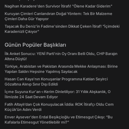
Nagihan Karadere'den Survivor İtirafı! "Ölene Kadar Giderim"
Kuruyan Çimleri Canlandıran Doğal Yöntem: Tek Bir Malzeme
Çimleri Daha Gür Yapıyor
Taşacak Bu Deniz'in Fadime'sinden Dikkat Çeken İtiraf! "İçimdeki
Karadenizli Çıkıyor"
Günün Popüler Başlıkları
İlk Anket Sonucu: YENİ Parti'nin Oy Oranı Belli Oldu, CHP Barajın
Altına Düştü!
Türkiye, Arabistan ve Pakistan Arasında Mekke Anlaşması: Birine
Yapılan Saldırı Hepsine Yapılmış Sayılacak
Hasan Can Kaya’nın Konuşanlar Programına Katılan Seyirci
Gözaltına Alınıp Sınır Dışı Edildi
İçme Suyuna Kur'an-ı Kerim Dinletiliyor: 31 Yıllık Alışkanlık, O
İlimizde 24 Saat Devam Ediyor
Fatih Altaylı’dan Çok Konuşulacak İddia: ROK İtirafçı Oldu Cem
Küçük’ün Adını Verdi
Enver Aysever'den Erdal Beşikçioğlu ve Etimesgut Çıkışı: “Bu
Kafalarla Etimesgut Yönetilebilir mi?”