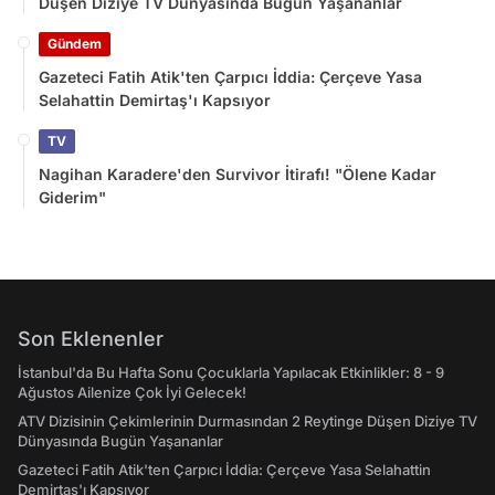
Düşen Diziye TV Dünyasında Bugün Yaşananlar
Gündem
Gazeteci Fatih Atik'ten Çarpıcı İddia: Çerçeve Yasa
Selahattin Demirtaş'ı Kapsıyor
TV
Nagihan Karadere'den Survivor İtirafı! "Ölene Kadar
Giderim"
Son Eklenenler
İstanbul'da Bu Hafta Sonu Çocuklarla Yapılacak Etkinlikler: 8 - 9
Ağustos Ailenize Çok İyi Gelecek!
ATV Dizisinin Çekimlerinin Durmasından 2 Reytinge Düşen Diziye TV
Dünyasında Bugün Yaşananlar
Gazeteci Fatih Atik'ten Çarpıcı İddia: Çerçeve Yasa Selahattin
Demirtaş'ı Kapsıyor