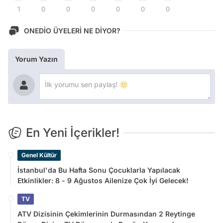
1
0
0
0
0
0
0
ONEDİO ÜYELERİ NE DİYOR?
Yorum Yazın
En Yeni İçerikler!
Genel Kültür
İstanbul'da Bu Hafta Sonu Çocuklarla Yapılacak
Etkinlikler: 8 - 9 Ağustos Ailenize Çok İyi Gelecek!
TV
ATV Dizisinin Çekimlerinin Durmasından 2 Reytinge