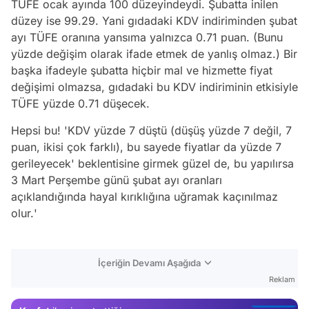
TÜFE ocak ayında 100 düzeyindeydi. Şubatta inilen
düzey ise 99.29. Yani gıdadaki KDV indiriminden şubat
ayı TÜFE oranına yansıma yalnızca 0.71 puan. (Bunu
yüzde değişim olarak ifade etmek de yanlış olmaz.) Bir
başka ifadeyle şubatta hiçbir mal ve hizmette fiyat
değişimi olmazsa, gıdadaki bu KDV indiriminin etkisiyle
TÜFE yüzde 0.71 düşecek.
Hepsi bu! 'KDV yüzde 7 düştü (düşüş yüzde 7 değil, 7
puan, ikisi çok farklı), bu sayede fiyatlar da yüzde 7
gerileyecek' beklentisine girmek güzel de, bu yapılırsa
3 Mart Perşembe günü şubat ayı oranları
açıklandığında hayal kırıklığına uğramak kaçınılmaz
Video
olur.
'
Test
Gündem
İçeriğin Devamı Aşağıda
Magazin
Reklam
Video