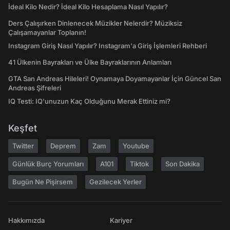
İdeal Kilo Nedir? İdeal Kilo Hesaplama Nasıl Yapılır?
Ders Çalışırken Dinlenecek Müzikler Nelerdir? Müziksiz
Çalışamayanlar Toplanın!
Instagram Giriş Nasıl Yapılır? Instagram'a Giriş İşlemleri Rehberi
41 Ülkenin Bayrakları ve Ülke Bayraklarının Anlamları
GTA San Andreas Hileleri! Oynamaya Doyamayanlar İçin Güncel San
Andreas Şifreleri
IQ Testi: IQ'unuzun Kaç Olduğunu Merak Ettiniz mi?
Keşfet
Twitter
Deprem
Zam
Youtube
Günlük Burç Yorumları
A101
Tiktok
Son Dakika
Bugün Ne Pişirsem
Gezilecek Yerler
Hakkımızda
Kariyer