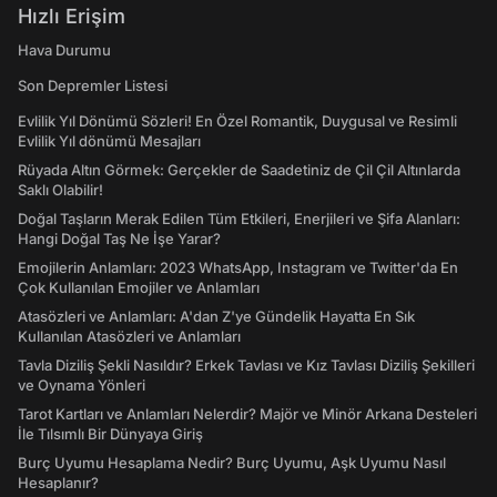
Hızlı Erişim
Hava Durumu
Son Depremler Listesi
Evlilik Yıl Dönümü Sözleri! En Özel Romantik, Duygusal ve Resimli
Evlilik Yıl dönümü Mesajları
Rüyada Altın Görmek: Gerçekler de Saadetiniz de Çil Çil Altınlarda
Saklı Olabilir!
Doğal Taşların Merak Edilen Tüm Etkileri, Enerjileri ve Şifa Alanları:
Hangi Doğal Taş Ne İşe Yarar?
Emojilerin Anlamları: 2023 WhatsApp, Instagram ve Twitter'da En
Çok Kullanılan Emojiler ve Anlamları
Atasözleri ve Anlamları: A'dan Z'ye Gündelik Hayatta En Sık
Kullanılan Atasözleri ve Anlamları
Tavla Diziliş Şekli Nasıldır? Erkek Tavlası ve Kız Tavlası Diziliş Şekilleri
ve Oynama Yönleri
Tarot Kartları ve Anlamları Nelerdir? Majör ve Minör Arkana Desteleri
İle Tılsımlı Bir Dünyaya Giriş
Burç Uyumu Hesaplama Nedir? Burç Uyumu, Aşk Uyumu Nasıl
Hesaplanır?