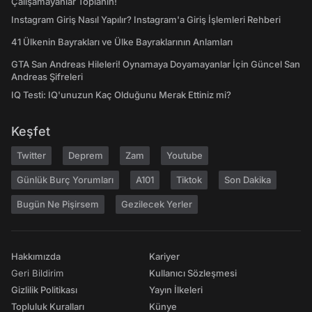
Çalışamayanlar Toplanın!
Instagram Giriş Nasıl Yapılır? Instagram'a Giriş İşlemleri Rehberi
41 Ülkenin Bayrakları ve Ülke Bayraklarının Anlamları
GTA San Andreas Hileleri! Oynamaya Doyamayanlar İçin Güncel San
Andreas Şifreleri
IQ Testi: IQ'unuzun Kaç Olduğunu Merak Ettiniz mi?
Keşfet
Twitter
Deprem
Zam
Youtube
Günlük Burç Yorumları
A101
Tiktok
Son Dakika
Bugün Ne Pişirsem
Gezilecek Yerler
Hakkımızda
Kariyer
Geri Bildirim
Kullanıcı Sözleşmesi
Gizlilik Politikası
Yayın İlkeleri
Topluluk Kuralları
Künye