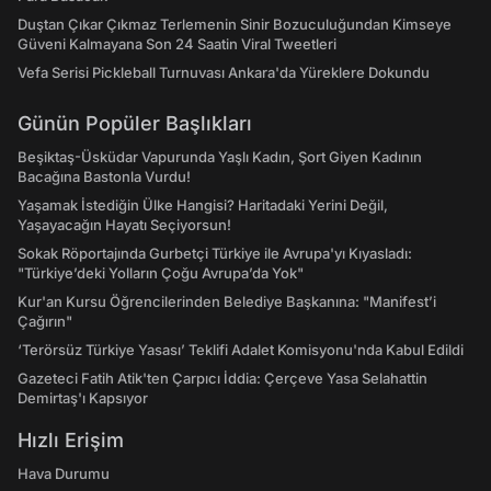
Duştan Çıkar Çıkmaz Terlemenin Sinir Bozuculuğundan Kimseye
Güveni Kalmayana Son 24 Saatin Viral Tweetleri
Vefa Serisi Pickleball Turnuvası Ankara'da Yüreklere Dokundu
Günün Popüler Başlıkları
Beşiktaş-Üsküdar Vapurunda Yaşlı Kadın, Şort Giyen Kadının
Bacağına Bastonla Vurdu!
Yaşamak İstediğin Ülke Hangisi? Haritadaki Yerini Değil,
Yaşayacağın Hayatı Seçiyorsun!
Sokak Röportajında Gurbetçi Türkiye ile Avrupa'yı Kıyasladı:
"Türkiye’deki Yolların Çoğu Avrupa’da Yok"
Kur'an Kursu Öğrencilerinden Belediye Başkanına: "Manifest’i
Çağırın"
‘Terörsüz Türkiye Yasası’ Teklifi Adalet Komisyonu'nda Kabul Edildi
Gazeteci Fatih Atik'ten Çarpıcı İddia: Çerçeve Yasa Selahattin
Demirtaş'ı Kapsıyor
Hızlı Erişim
Hava Durumu