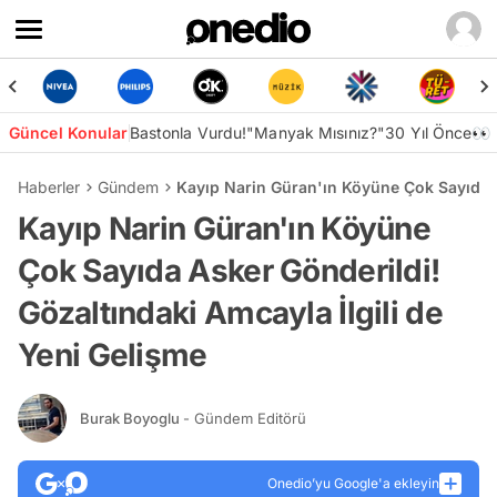
Güncel Konular
Bastonla Vurdu!
"Manyak Mısınız?"
30 Yıl Önce👀
Haberler
Gündem
Kayıp Narin Güran'ın Köyüne Çok Sayıda A
Kayıp Narin Güran'ın Köyüne
Çok Sayıda Asker Gönderildi!
Gözaltındaki Amcayla İlgili de
Yeni Gelişme
Burak Boyoglu
- Gündem Editörü
Onedio’yu Google'a ekleyin