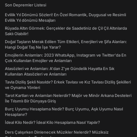
Son Depremler Listesi
Evlilik Yıl Dönümü Sözleri! En Özel Romantik, Duygusal ve Resimli
Evlilik Yıl dönümü Mesajları
Rüyada Altın Görmek: Gerçekler de Saadetiniz de Çil Çil Altınlarda
Saklı Olabilir!
Doğal Taşların Merak Edilen Tüm Etkileri, Enerjileri ve Şifa Alanları:
Hangi Doğal Taş Ne İşe Yarar?
Emojilerin Anlamları: 2023 WhatsApp, Instagram ve Twitter'da En
Çok Kullanılan Emojiler ve Anlamları
Atasözleri ve Anlamları: A'dan Z'ye Gündelik Hayatta En Sık
Kullanılan Atasözleri ve Anlamları
Tavla Diziliş Şekli Nasıldır? Erkek Tavlası ve Kız Tavlası Diziliş Şekilleri
ve Oynama Yönleri
Tarot Kartları ve Anlamları Nelerdir? Majör ve Minör Arkana Desteleri
İle Tılsımlı Bir Dünyaya Giriş
Burç Uyumu Hesaplama Nedir? Burç Uyumu, Aşk Uyumu Nasıl
Hesaplanır?
İdeal Kilo Nedir? İdeal Kilo Hesaplama Nasıl Yapılır?
Ders Çalışırken Dinlenecek Müzikler Nelerdir? Müziksiz