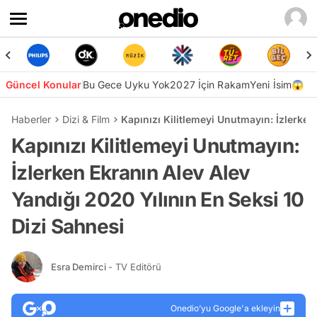
Güncel Konular
Bu Gece Uyku Yok
2027 İçin Rakam
Yeni İsim😱
Haberler
Dizi & Film
Kapınızı Kilitlemeyi Unutmayın: İzlerken
Kapınızı Kilitlemeyi Unutmayın:
İzlerken Ekranın Alev Alev
Yandığı 2020 Yılının En Seksi 10
Dizi Sahnesi
Esra Demirci
- TV Editörü
Onedio’yu Google'a ekleyin