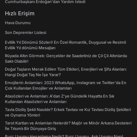
Cumhurbaşkanı Erdoğan'dan Yardım İstedi
Hızlı Erişim
Hava Durumu
Son Depremler Listesi
Evlilik Yıl Dönümü Sözleri! En Özel Romantik, Duygusal ve Resimli
Evlilik Yıl dönümü Mesajları
Rüyada Altın Görmek: Gerçekler de Saadetiniz de Çil Çil Altınlarda
Saklı Olabilir!
Doğal Taşların Merak Edilen Tüm Etkileri, Enerjileri ve Şifa Alanları:
Hangi Doğal Taş Ne İşe Yarar?
Emojilerin Anlamları: 2023 WhatsApp, Instagram ve Twitter'da En
Çok Kullanılan Emojiler ve Anlamları
Atasözleri ve Anlamları: A'dan Z'ye Gündelik Hayatta En Sık
Kullanılan Atasözleri ve Anlamları
Tavla Diziliş Şekli Nasıldır? Erkek Tavlası ve Kız Tavlası Diziliş Şekilleri
ve Oynama Yönleri
Tarot Kartları ve Anlamları Nelerdir? Majör ve Minör Arkana Desteleri
İle Tılsımlı Bir Dünyaya Giriş
Burç Uyumu Hesaplama Nedir? Burç Uyumu, Aşk Uyumu Nasıl