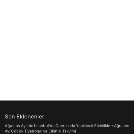
Son Eklenenler
Ağustos Ayında İstanbul'da Çocuklarla Yapılacak Etkinlikler: Ağustos
Ayı Çocuk Tiyatroları ve Etkinlik Takvimi