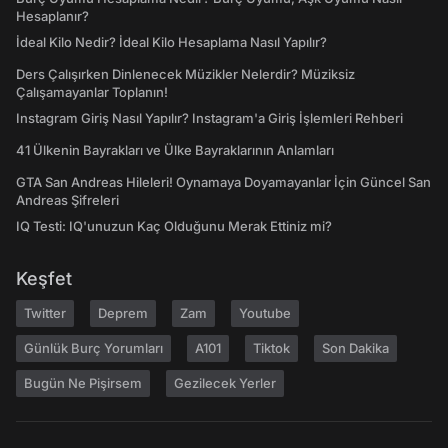
Hesaplanır?
İdeal Kilo Nedir? İdeal Kilo Hesaplama Nasıl Yapılır?
Ders Çalışırken Dinlenecek Müzikler Nelerdir? Müziksiz
Çalışamayanlar Toplanın!
Instagram Giriş Nasıl Yapılır? Instagram'a Giriş İşlemleri Rehberi
41 Ülkenin Bayrakları ve Ülke Bayraklarının Anlamları
GTA San Andreas Hileleri! Oynamaya Doyamayanlar İçin Güncel San
Andreas Şifreleri
IQ Testi: IQ'unuzun Kaç Olduğunu Merak Ettiniz mi?
Keşfet
Twitter
Deprem
Zam
Youtube
Günlük Burç Yorumları
A101
Tiktok
Son Dakika
Bugün Ne Pişirsem
Gezilecek Yerler