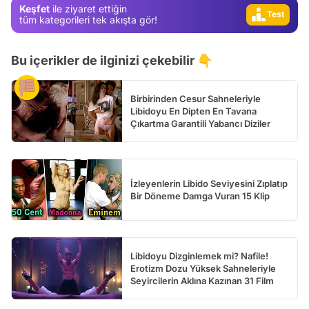
Keşfet
ile ziyaret ettiğin
Test
tüm kategorileri tek akışta gör!
Bu içerikler de ilginizi çekebilir 👇
Birbirinden Cesur Sahneleriyle
Libidoyu En Dipten En Tavana
Çıkartma Garantili Yabancı Diziler
İzleyenlerin Libido Seviyesini Zıplatıp
Bir Döneme Damga Vuran 15 Klip
Libidoyu Dizginlemek mi? Nafile!
Erotizm Dozu Yüksek Sahneleriyle
Seyircilerin Aklına Kazınan 31 Film