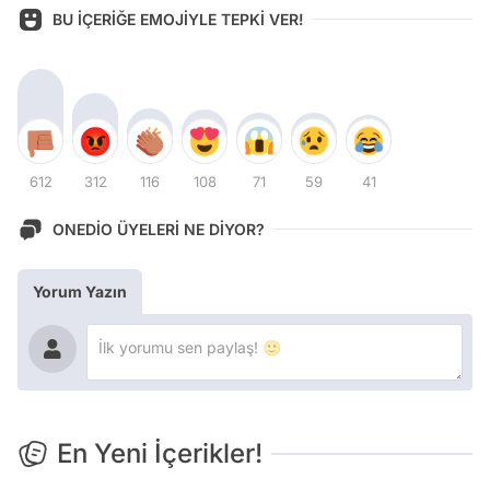
BU İÇERİĞE EMOJİYLE TEPKİ VER!
612
312
116
108
71
59
41
ONEDİO ÜYELERİ NE DİYOR?
Yorum Yazın
En Yeni İçerikler!