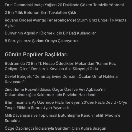
Fırın Camındaki İnatçı Yağları 20 Dakikada Çözen Temizlik Yöntemi
2 Bin Yıllık Betonun Sırrı Tuvaletten Çıktı
Rövanş Öncesi Avantaj Fenerbahçe'de! Sturm Graz Engeli İlk Maçta
Aşıldı
Dünya’nın Ağırlığını Ölçmek İçin Bir Dağ Kullandılar
8 Soruyla İmza Şarkını Ortaya Çıkarıyoruz!
Günün Popüler Başlıkları
Bodrum’da 70 Bin TL Hesap Ödedikleri Mekandan “Rahmi Koç
Geliyor, Çıkın” Denilerek Kovulan Aile Şikayetçi Oldu
Devlet Bahçeli: “Demirtaş Evine Dönsün, Öcalan Umut Hakkına
Kavuşsun”
Zincirleme Rüşvet İddiası: Özgür Özel ve Veli Ağbaba’nın
Dokunulmazlığını Kaldırmak İçin Fezleke Hazırlandı
Bilim İnsanları, Ay Üzerinde Hızla İlerleyen 20'den Fazla Dev UFO'yu
Tespit Ettikten Sonra Uyarı Yayınladı
Milli Dayanışma ve Toplumsal Bütünleşme Kanun Teklifi Meclis’e
Sunuldu
Özge Özpirinçci İddialarıyla Gündem Olan Kübra Süzgün