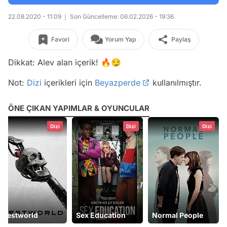
22.08.2020 - 11:09
Son Güncelleme: 06.02.2026 - 19:36
Favori
Yorum Yap
Paylaş
Dikkat: Alev alan içerik! 🔥😏
Not:
Dizi
içerikleri için
Beyazperde
kullanılmıştır.
ÖNE ÇIKAN YAPIMLAR & OYUNCULAR
Dizi
Dizi
Dizi
Westworld
Sex Education
Normal People