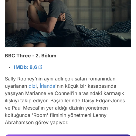
BBC Three - 2. Bölüm
IMDb: 8,6
Sally Rooney’nin aynı adlı çok satan romanından
uyarlanan
dizi
,
İrlanda
'nın küçük bir kasabasında
Video
yaşayan Marianne ve Connell’in arasındaki karmaşık
ilişkiyi takip ediyor. Başrollerinde Daisy Edgar-Jones
Test
ve Paul Mescal'ın yer aldığı dizinin yönetmen
Gündem
koltuğunda 'Room' filminin yönetmeni Lenny
Abrahamson görev yapıyor.
Magazin
Video