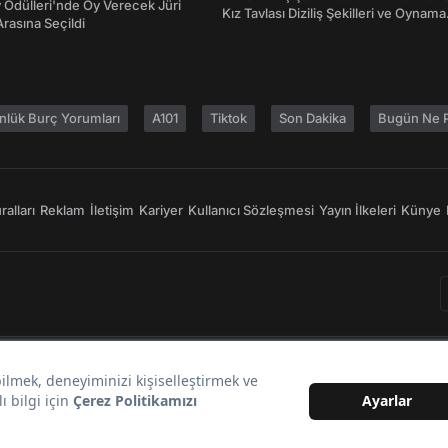
Ödülleri'nde Oy Verecek Jüri
Kız Tavlası Diziliş Şekilleri ve Oynama
Arasına Seçildi
Yönleri
nlük Burç Yorumları
A101
Tiktok
Son Dakika
Bugün Ne P
alları
Reklam
İletişim
Kariyer
Kullanıcı Sözleşmesi
Yayın İlkeleri
Künye
Bir
markasıdır.