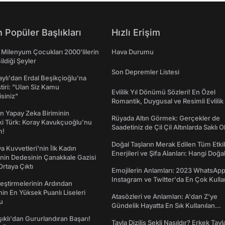
 Popüler Başlıkları
Hızlı Erişim
 Milenyum Çocukları 2000'lilerin
Hava Durumu
ildiği Şeyler
Son Depremler Listesi
taylı'dan Erdal Beşikçioğlu'na
ştiri: "Ulan Siz Kamu
Evlilik Yıl Dönümü Sözleri! En Özel
isiniz"
Romantik, Duygusal ve Resimli Evlilik 
dönümü Mesajları
n Yapay Zeka Biriminin
Rüyada Altın Görmek: Gerçekler de
ki Türk: Koray Kavukçuoğlu'nu
Saadetiniz de Çil Çil Altınlarda Saklı Ol
m!
Doğal Taşların Merak Edilen Tüm Etkil
a Kuvvetleri'nin İlk Kadın
Enerjileri ve Şifa Alanları: Hangi Doğa
nin Dedesinin Çanakkale Gazisi
Ne İşe Yarar?
rtaya Çıktı
Emojilerin Anlamları: 2023 WhatsApp
Instagram ve Twitter'da En Çok Kulla
eştirmelerinin Ardından
Emojiler ve Anlamları
nin En Yüksek Puanlı Liseleri
Atasözleri ve Anlamları: A'dan Z'ye
du
Gündelik Hayatta En Sık Kullanılan
Atasözleri ve Anlamları
şıklı'dan Gururlandıran Başarı!
Tavla Diziliş Şekli Nasıldır? Erkek Tavl