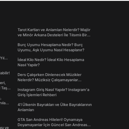
Tarot Kartları ve Anlamları Nelerdir? Majör
ve Minör Arkana Desteleri İle Tılsımlı Bir
Dünyaya Giriş
Burç Uyumu Hesaplama Nedir? Burç
Uyumu, Aşk Uyumu Nasıl Hesaplanır?
Yıl
İdeal Kilo Nedir? İdeal Kilo Hesaplama
Nasıl Yapılır?
abilir!
Ders Çalışırken Dinlenecek Müzikler
Nelerdir? Müziksiz Çalışamayanlar
eri,
Toplanın!
l Taş
Instagram Giriş Nasıl Yapılır? Instagram'a
Giriş İşlemleri Rehberi
,
nılan
41 Ülkenin Bayrakları ve Ülke Bayraklarının
Anlamları
GTA San Andreas Hileleri! Oynamaya
Doyamayanlar İçin Güncel San Andreas
ası ve