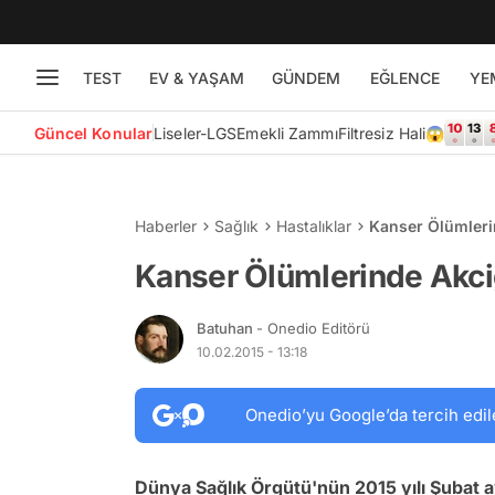
TEST
EV & YAŞAM
GÜNDEM
EĞLENCE
YE
Güncel Konular
Liseler-LGS
Emekli Zammı
Filtresiz Hali😱
Haberler
Sağlık
Hastalıklar
Kanser Ölümlerin
Kanser Ölümlerinde Akciğ
Batuhan
- Onedio Editörü
10.02.2015 - 13:18
Onedio’yu Google’da tercih edil
Dünya Sağlık Örgütü'nün 2015 yılı Şubat a