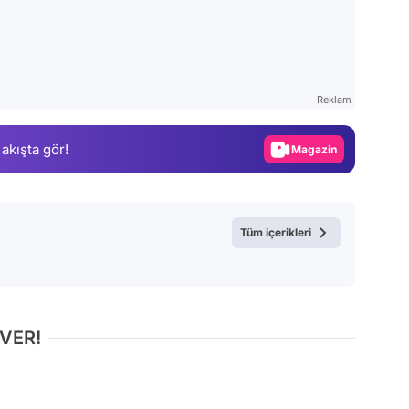
Video
Test
Gündem
Reklam
Magazin
 akışta gör!
Video
Test
Tüm içerikleri
 VER!