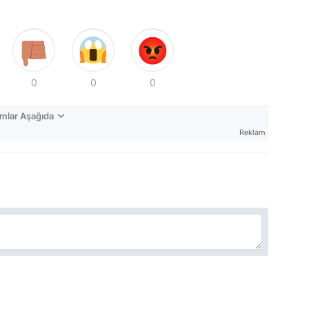
0
0
0
mlar Aşağıda
Reklam