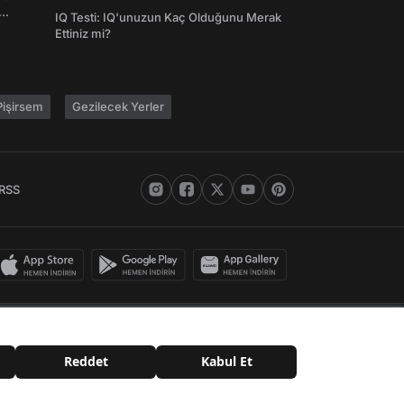
Şifreleri
IQ Testi: IQ'unuzun Kaç Olduğunu Merak
Ettiniz mi?
işirsem
Gezilecek Yerler
RSS