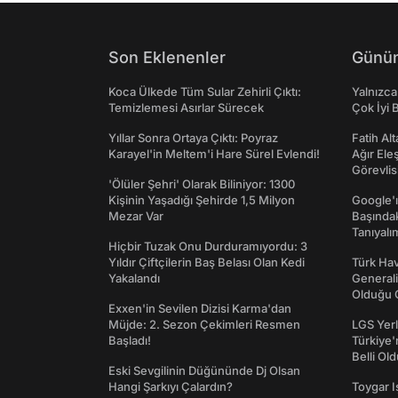
Son Eklenenler
Günün
Koca Ülkede Tüm Sular Zehirli Çıktı:
Yalnızca
Temizlemesi Asırlar Sürecek
Çok İyi B
Yıllar Sonra Ortaya Çıktı: Poyraz
Fatih Al
Karayel'in Meltem'i Hare Sürel Evlendi!
Ağır Ele
Görevlis
'Ölüler Şehri' Olarak Biliniyor: 1300
Kişinin Yaşadığı Şehirde 1,5 Milyon
Google'ı
Mezar Var
Başında
Tanıyalı
Hiçbir Tuzak Onu Durduramıyordu: 3
Yıldır Çiftçilerin Baş Belası Olan Kedi
Türk Hav
Yakalandı
Generali
Olduğu O
Exxen'in Sevilen Dizisi Karma'dan
Müjde: 2. Sezon Çekimleri Resmen
LGS Yerl
Başladı!
Türkiye'
Belli Ol
Eski Sevgilinin Düğününde Dj Olsan
Hangi Şarkıyı Çalardın?
Toygar I