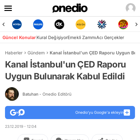
Güncel Konular
Kural Değişiyor
Emekli Zammı
Acı Gerçekler
Haberler
Gündem
Kanal İstanbul'un ÇED Raporu Uygun Bulu
Kanal İstanbul'un ÇED Raporu
Uygun Bulunarak Kabul Edildi
Batuhan
- Onedio Editörü
Onedio’yu Google'a ekleyin
23.12.2019 - 12:04