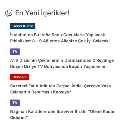
En Yeni İçerikler!
Genel Kültür
İstanbul'da Bu Hafta Sonu Çocuklarla Yapılacak
Etkinlikler: 8 - 9 Ağustos Ailenize Çok İyi Gelecek!
TV
ATV Dizisinin Çekimlerinin Durmasından 2 Reytinge
Düşen Diziye TV Dünyasında Bugün Yaşananlar
Gündem
Gazeteci Fatih Atik'ten Çarpıcı İddia: Çerçeve Yasa
Selahattin Demirtaş'ı Kapsıyor
TV
Nagihan Karadere'den Survivor İtirafı! "Ölene Kadar
Giderim"