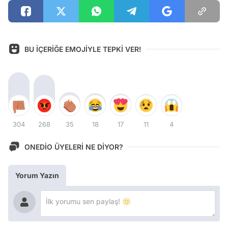
BU İÇERİĞE EMOJİYLE TEPKİ VER!
304
268
35
18
17
11
4
ONEDİO ÜYELERİ NE DİYOR?
Yorum Yazın