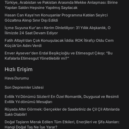
Türkiye, Arabistan ve Pakistan Arasında Mekke Anlaşması: Birine
Yapılan Saldırı Hepsine Yapılmış Sayılacak
Hasan Can Kaya’nın Konuşanlar Programına Katılan Seyirci
Gözaltına Alınıp Sınır Dışı Edildi
İçme Suyuna Kur'an-ı Kerim Dinletiliyor: 31 Yıllık Alışkanlık, O
İlimizde 24 Saat Devam Ediyor
Fatih Altaylı’dan Çok Konuşulacak İddia: ROK İtirafçı Oldu Cem
Küçük’ün Adını Verdi
Enver Aysever'den Erdal Beşikçioğlu ve Etimesgut Çıkışı: “Bu
Kafalarla Etimesgut Yönetilebilir mi?”
Hızlı Erişim
Hava Durumu
Son Depremler Listesi
Evlilik Yıl Dönümü Sözleri! En Özel Romantik, Duygusal ve Resimli
Evlilik Yıl dönümü Mesajları
Rüyada Altın Görmek: Gerçekler de Saadetiniz de Çil Çil Altınlarda
Saklı Olabilir!
Doğal Taşların Merak Edilen Tüm Etkileri, Enerjileri ve Şifa Alanları:
Hangi Doğal Taş Ne İşe Yarar?