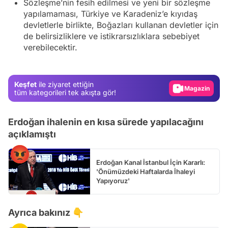
Sözleşme’nin fesih edilmesi ve yeni bir sözleşme
yapılamaması, Türkiye ve Karadeniz’e kıyıdaş
devletlerle birlikte, Boğazları kullanan devletler için
Video
de belirsizliklere ve istikrarsızlıklara sebebiyet
Test
verebilecektir.
Gündem
Magazin
Keşfet
ile ziyaret ettiğin
tüm kategorileri tek akışta gör!
Video
Test
Erdoğan ihalenin en kısa sürede yapılacağını
açıklamıştı
Erdoğan Kanal İstanbul İçin Kararlı:
'Önümüzdeki Haftalarda İhaleyi
Yapıyoruz'
Ayrıca bakınız 👇