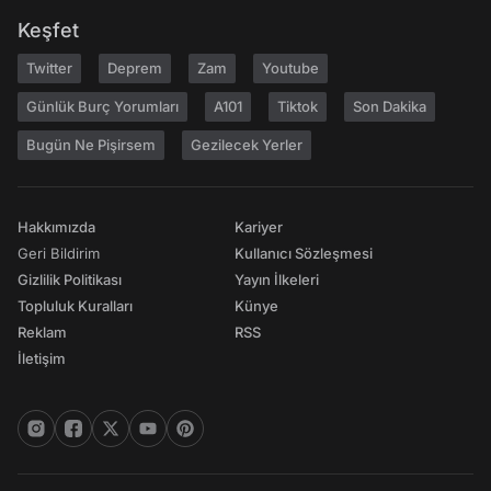
Keşfet
Twitter
Deprem
Zam
Youtube
Günlük Burç Yorumları
A101
Tiktok
Son Dakika
Bugün Ne Pişirsem
Gezilecek Yerler
Hakkımızda
Kariyer
Geri Bildirim
Kullanıcı Sözleşmesi
Gizlilik Politikası
Yayın İlkeleri
Topluluk Kuralları
Künye
Reklam
RSS
İletişim