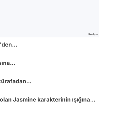
Reklam
'den...
sına...
zürafadan...
 olan Jasmine karakterinin ışığına...