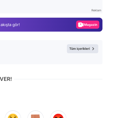
Test
Reklam
Gündem
 akışta gör!
Magazin
Video
Test
Tüm içerikleri
 VER!