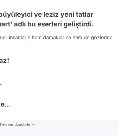
büyüleyici ve leziz yeni tatlar
t' adlı bu eserleri geliştirdi.
erler insanların hem damaklarına hem de gözlerine
az!
.
e...
n Devamı Aşağıda