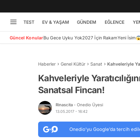
TEST
EV & YAŞAM
GÜNDEM
EĞLENCE
YE
Güncel Konular
Bu Gece Uyku Yok
2027 İçin Rakam
Yeni İsim
Haberler
Genel Kültür
Sanat
Kahveleriyle Ya
Kahveleriyle Yaratıcılığı
Sanatsal Fincan!
Rinascita
- Onedio Üyesi
13.05.2017 - 16:42
Onedio’yu Google’da tercih edil