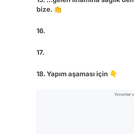
bize. 👏
16.
17.
18. Yapım aşaması için 👇
Yorumlar v