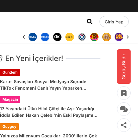
Giriş Yap
Görüş Bildir
En Yeni İçerikler!
Gündem
Kartel Savaşları Sosyal Medyaya Sıçradı:
TikTok Fenomeni Canlı Yayın Yaparken
Öldürüldü
Magazin
17 Yaşındaki Ülkü Hilal Çiftçi ile Aşk Yaşadığı
İddia Edilen Hakan Çelebi'nin Eski Paylaşımı
Gündem Oldu!
Goygoy
Yalnızca Milenyum Çocukları 2000'lilerin Çok