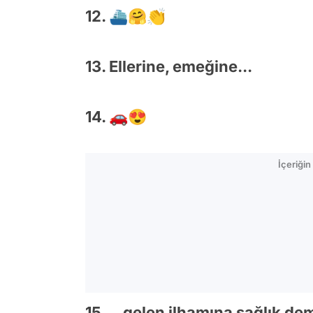
12. ⛴🤗👏
13. Ellerine, emeğine...
14. 🚗😍
İçeriği
15. ...gelen ilhamına sağlık 