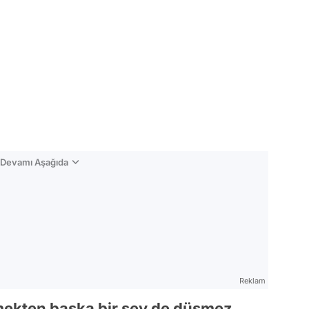
n Devamı Aşağıda
Reklam
demekten başka bir şey de düşmez