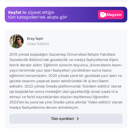
Gündem
Keşfet
ile ziyaret ettiğin
Magazin
tüm kategorileri tek akışta gör!
Video
Test
Eray İspir
Video Editörü
2015 yılında başladığım Gaziantep Üniversitesi İletişim Fakültesi
Gazetecilik Bölümü’nde gazetecilik ve medya faaliyetlerine ilişkin
teorik dersler aldım. Eğitimim sürecim boyunca, üniversitenin basın-
yayın biriminde yazı işleri faaliyetleri yürüttükten sonra lisans
eğitimimi tamamladım. 2020 yılında yerel bir gazetede yazı işleri ve
gazete tasarımı yaparak basın sektöründeki ilk iş tecrübemi
edindim. 2022 yılında Onedio platformunda ‘Gündem editörü’ olarak
işe başladıktan sonra mesleğim olan gazeteciliği ulusal çapta icra
etmeyi ve farklı kaynaklardan olayları teyitlemeyi öğrendim.
2023’ten bu yana ise yine Onedio çatısı altında ‘Video editörü’ olarak
medya faaliyetlerime devam etmekteyim.
Tüm içerikleri