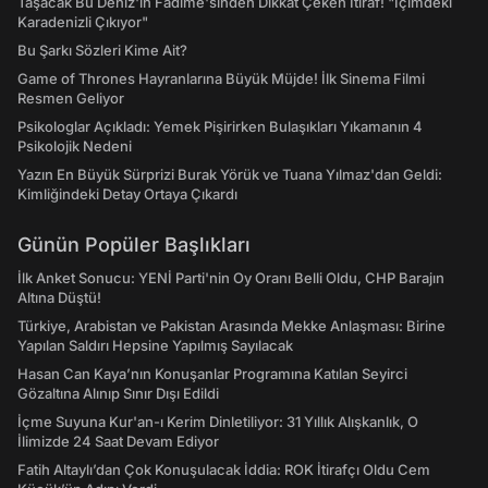
Taşacak Bu Deniz'in Fadime'sinden Dikkat Çeken İtiraf! "İçimdeki
Karadenizli Çıkıyor"
Bu Şarkı Sözleri Kime Ait?
Game of Thrones Hayranlarına Büyük Müjde! İlk Sinema Filmi
Resmen Geliyor
Psikologlar Açıkladı: Yemek Pişirirken Bulaşıkları Yıkamanın 4
Psikolojik Nedeni
Yazın En Büyük Sürprizi Burak Yörük ve Tuana Yılmaz'dan Geldi:
Kimliğindeki Detay Ortaya Çıkardı
Günün Popüler Başlıkları
İlk Anket Sonucu: YENİ Parti'nin Oy Oranı Belli Oldu, CHP Barajın
Altına Düştü!
Türkiye, Arabistan ve Pakistan Arasında Mekke Anlaşması: Birine
Yapılan Saldırı Hepsine Yapılmış Sayılacak
Hasan Can Kaya’nın Konuşanlar Programına Katılan Seyirci
Gözaltına Alınıp Sınır Dışı Edildi
İçme Suyuna Kur'an-ı Kerim Dinletiliyor: 31 Yıllık Alışkanlık, O
İlimizde 24 Saat Devam Ediyor
Fatih Altaylı’dan Çok Konuşulacak İddia: ROK İtirafçı Oldu Cem