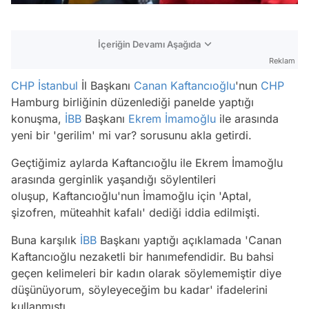
İçeriğin Devamı Aşağıda
Reklam
CHP
İstanbul
İl Başkanı
Canan Kaftancıoğlu
'nun
CHP
Hamburg birliğinin düzenlediği panelde yaptığı
konuşma,
İBB
Başkanı
Ekrem İmamoğlu
ile arasında
yeni bir 'gerilim' mi var? sorusunu akla getirdi.
Geçtiğimiz aylarda Kaftancıoğlu ile Ekrem İmamoğlu
arasında gerginlik yaşandığı söylentileri
oluşup, Kaftancıoğlu'nun İmamoğlu için
'Aptal,
şizofren, müteahhit kafalı'
dediği iddia edilmişti.
Buna karşılık
İBB
Başkanı yaptığı açıklamada '
Canan
Kaftancıoğlu nezaketli bir hanımefendidir. Bu bahsi
geçen kelimeleri bir kadın olarak söylememiştir diye
düşünüyorum, söyleyeceğim bu kadar'
ifadelerini
kullanmıştı.