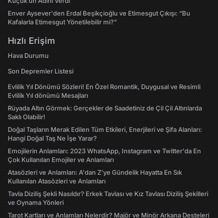
Küçük’ün Adını Verdi
Enver Aysever'den Erdal Beşikçioğlu ve Etimesgut Çıkışı: “Bu
Kafalarla Etimesgut Yönetilebilir mi?”
Hızlı Erişim
Hava Durumu
Son Depremler Listesi
Evlilik Yıl Dönümü Sözleri! En Özel Romantik, Duygusal ve Resimli
Evlilik Yıl dönümü Mesajları
Rüyada Altın Görmek: Gerçekler de Saadetiniz de Çil Çil Altınlarda
Saklı Olabilir!
Doğal Taşların Merak Edilen Tüm Etkileri, Enerjileri ve Şifa Alanları:
Hangi Doğal Taş Ne İşe Yarar?
Emojilerin Anlamları: 2023 WhatsApp, Instagram ve Twitter'da En
Çok Kullanılan Emojiler ve Anlamları
Atasözleri ve Anlamları: A'dan Z'ye Gündelik Hayatta En Sık
Kullanılan Atasözleri ve Anlamları
Tavla Diziliş Şekli Nasıldır? Erkek Tavlası ve Kız Tavlası Diziliş Şekilleri
ve Oynama Yönleri
Tarot Kartları ve Anlamları Nelerdir? Majör ve Minör Arkana Desteleri