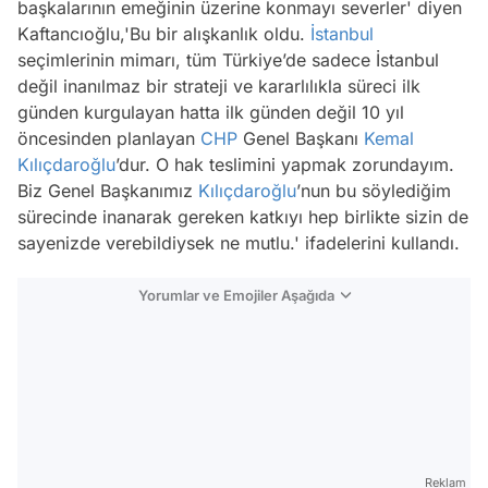
başkalarının emeğinin üzerine konmayı severler'
diyen
Kaftancıoğlu,'
Bu bir alışkanlık oldu.
İstanbul
seçimlerinin mimarı, tüm Türkiye’de sadece İstanbul
değil inanılmaz bir strateji ve kararlılıkla süreci ilk
günden kurgulayan hatta ilk günden değil 10 yıl
öncesinden planlayan
CHP
Genel Başkanı
Kemal
Kılıçdaroğlu
’dur. O hak teslimini yapmak zorundayım.
Biz Genel Başkanımız
Kılıçdaroğlu
’nun bu söylediğim
sürecinde inanarak gereken katkıyı hep birlikte sizin de
sayenizde verebildiysek ne mutlu.'
ifadelerini kullandı.
Yorumlar ve Emojiler Aşağıda
Video
Test
Reklam