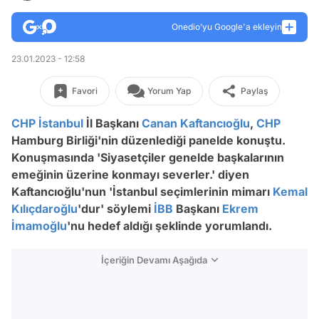
Onedio’yu Google'a ekleyin
23.01.2023 - 12:58
Favori
Yorum Yap
Paylaş
CHP
İstanbul
İl Başkanı
Canan Kaftancıoğlu
,
CHP
Hamburg Birliği'nin düzenlediği panelde konuştu.
Konuşmasında 'Siyasetçiler genelde başkalarının
emeğinin üzerine konmayı severler.' diyen
Kaftancıoğlu'nun 'İstanbul seçimlerinin mimarı
Kemal
Kılıçdaroğlu
'dur' söylemi
İBB
Başkanı
Ekrem
İmamoğlu
'nu hedef aldığı şeklinde yorumlandı.
İçeriğin Devamı Aşağıda