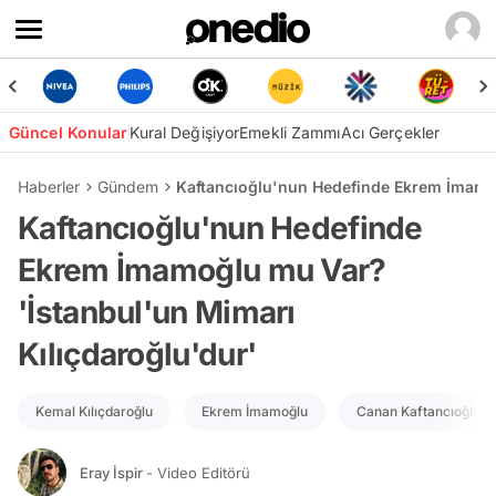
Güncel Konular
Kural Değişiyor
Emekli Zammı
Acı Gerçekler
Haberler
Gündem
Kaftancıoğlu'nun Hedefinde Ekrem İmamoğ
Kaftancıoğlu'nun Hedefinde
Ekrem İmamoğlu mu Var?
'İstanbul'un Mimarı
Kılıçdaroğlu'dur'
Kemal Kılıçdaroğlu
Ekrem İmamoğlu
Canan Kaftancıoğlu
Eray İspir
- Video Editörü