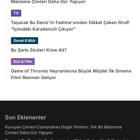
Malzeme Çimleri Daha Gür Yapıyor
TV
Taşacak Bu Deniz'in Fadime'sinden Dikkat Çeken İtiraf!
"İçimdeki Karadenizli Çıkıyor"
Genel Kültür
Bu Şarkı Sözleri Kime Ait?
Dizi & Film
Game of Thrones Hayranlarına Büyük Müjde! İlk Sinema
Filmi Resmen Geliyor
Son Eklenenler
Kuruyan Çimleri Canlandıran Doğal Yöntem: Tek Bir Malzeme
Çimleri Daha Gür Yapıyor