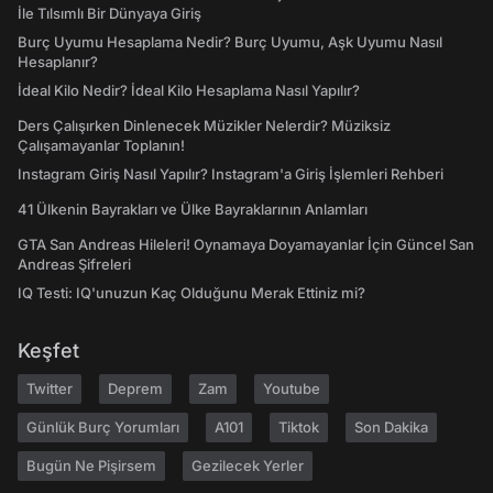
İle Tılsımlı Bir Dünyaya Giriş
Burç Uyumu Hesaplama Nedir? Burç Uyumu, Aşk Uyumu Nasıl
Hesaplanır?
İdeal Kilo Nedir? İdeal Kilo Hesaplama Nasıl Yapılır?
Ders Çalışırken Dinlenecek Müzikler Nelerdir? Müziksiz
Çalışamayanlar Toplanın!
Instagram Giriş Nasıl Yapılır? Instagram'a Giriş İşlemleri Rehberi
41 Ülkenin Bayrakları ve Ülke Bayraklarının Anlamları
GTA San Andreas Hileleri! Oynamaya Doyamayanlar İçin Güncel San
Andreas Şifreleri
IQ Testi: IQ'unuzun Kaç Olduğunu Merak Ettiniz mi?
Keşfet
Twitter
Deprem
Zam
Youtube
Günlük Burç Yorumları
A101
Tiktok
Son Dakika
Bugün Ne Pişirsem
Gezilecek Yerler