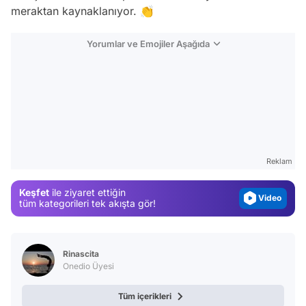
meraktan kaynaklanıyor. 👏
Yorumlar ve Emojiler Aşağıda
Video
Test
Gündem
Magazin
Reklam
Video
Keşfet
ile ziyaret ettiğin
Test
tüm kategorileri tek akışta gör!
Rinascita
Onedio Üyesi
Tüm içerikleri