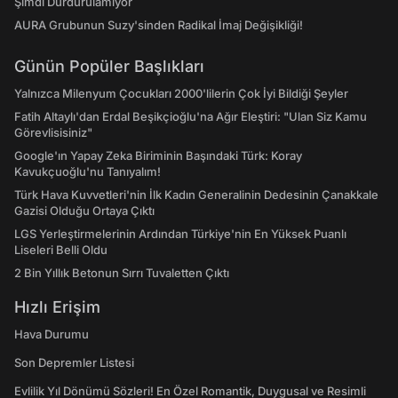
Şimdi Durdurulamıyor
AURA Grubunun Suzy'sinden Radikal İmaj Değişikliği!
Günün Popüler Başlıkları
Yalnızca Milenyum Çocukları 2000'lilerin Çok İyi Bildiği Şeyler
Fatih Altaylı'dan Erdal Beşikçioğlu'na Ağır Eleştiri: "Ulan Siz Kamu
Görevlisisiniz"
Google'ın Yapay Zeka Biriminin Başındaki Türk: Koray
Kavukçuoğlu'nu Tanıyalım!
Türk Hava Kuvvetleri'nin İlk Kadın Generalinin Dedesinin Çanakkale
Gazisi Olduğu Ortaya Çıktı
LGS Yerleştirmelerinin Ardından Türkiye'nin En Yüksek Puanlı
Liseleri Belli Oldu
2 Bin Yıllık Betonun Sırrı Tuvaletten Çıktı
Hızlı Erişim
Hava Durumu
Son Depremler Listesi
Evlilik Yıl Dönümü Sözleri! En Özel Romantik, Duygusal ve Resimli