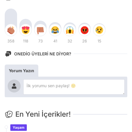
358
118
73
41
32
26
15
ONEDİO ÜYELERİ NE DİYOR?
Yorum Yazın
En Yeni İçerikler!
Yaşam