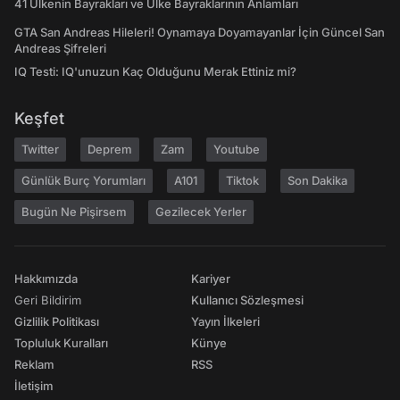
41 Ülkenin Bayrakları ve Ülke Bayraklarının Anlamları
GTA San Andreas Hileleri! Oynamaya Doyamayanlar İçin Güncel San
Andreas Şifreleri
IQ Testi: IQ'unuzun Kaç Olduğunu Merak Ettiniz mi?
Keşfet
Twitter
Deprem
Zam
Youtube
Günlük Burç Yorumları
A101
Tiktok
Son Dakika
Bugün Ne Pişirsem
Gezilecek Yerler
Hakkımızda
Kariyer
Geri Bildirim
Kullanıcı Sözleşmesi
Gizlilik Politikası
Yayın İlkeleri
Topluluk Kuralları
Künye
Reklam
RSS
İletişim