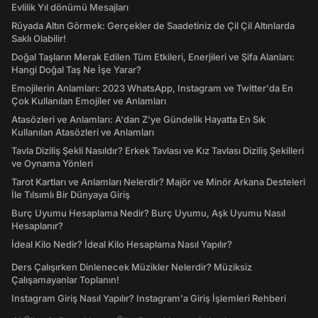
Evlilik Yıl dönümü Mesajları
Rüyada Altın Görmek: Gerçekler de Saadetiniz de Çil Çil Altınlarda
Saklı Olabilir!
Doğal Taşların Merak Edilen Tüm Etkileri, Enerjileri ve Şifa Alanları:
Hangi Doğal Taş Ne İşe Yarar?
Emojilerin Anlamları: 2023 WhatsApp, Instagram ve Twitter'da En
Çok Kullanılan Emojiler ve Anlamları
Atasözleri ve Anlamları: A'dan Z'ye Gündelik Hayatta En Sık
Kullanılan Atasözleri ve Anlamları
Tavla Diziliş Şekli Nasıldır? Erkek Tavlası ve Kız Tavlası Diziliş Şekilleri
ve Oynama Yönleri
Tarot Kartları ve Anlamları Nelerdir? Majör ve Minör Arkana Desteleri
İle Tılsımlı Bir Dünyaya Giriş
Burç Uyumu Hesaplama Nedir? Burç Uyumu, Aşk Uyumu Nasıl
Hesaplanır?
İdeal Kilo Nedir? İdeal Kilo Hesaplama Nasıl Yapılır?
Ders Çalışırken Dinlenecek Müzikler Nelerdir? Müziksiz
Çalışamayanlar Toplanın!
Instagram Giriş Nasıl Yapılır? Instagram'a Giriş İşlemleri Rehberi