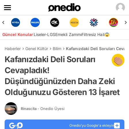
Güncel Konular
Liseler-LGS
Emekli Zammı
Filtresiz Hali😱
Haberler
Genel Kültür
Bilim
Kafanızdaki Deli Soruları Cev
Kafanızdaki Deli Soruları
Cevapladık!
Düşündüğünüzden Daha Zeki
Olduğunuzu Gösteren 13 İşaret
Rinascita
- Onedio Üyesi
Onedio’yu Google'a ekleyin