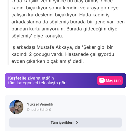
O da karşılık vermeyince bu olay olmuş. Önce
kadını bıçaklıyor sonra kendini ve araya girmeye
çalışan kardeşlerini bıçaklıyor. Hatta kadın iş
arkadaşlarına da söylemiş burada bir genç var, ben
bundan kurtulamıyorum. Burada gideceğim diye
söylemiş' diye konuştu.
İş arkadaşı Mustafa Akkaya, da 'Şeker gibi bir
Video
kadındı 2 çocuğu vardı. Hastanede çalışıyordu
evden çıkarken bıçaklamış' dedi.
Test
Gündem
Keşfet
ile ziyaret ettiğin
Magazin
tüm kategorileri tek akışta gör!
Video
Test
Yüksel Venedik
Onedio Editörü
Tüm içerikleri