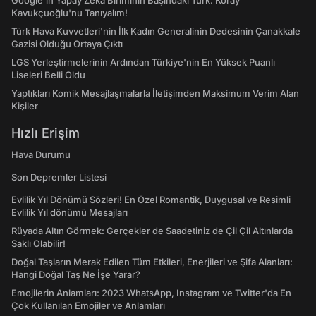
Google'ın Yapay Zeka Biriminin Başındaki Türk: Koray
Kavukçuoğlu'nu Tanıyalım!
Türk Hava Kuvvetleri'nin İlk Kadın Generalinin Dedesinin Çanakkale
Gazisi Olduğu Ortaya Çıktı
LGS Yerleştirmelerinin Ardından Türkiye'nin En Yüksek Puanlı
Liseleri Belli Oldu
Yaptıkları Komik Mesajlaşmalarla İletişimden Maksimum Verim Alan
Kişiler
Hızlı Erişim
Hava Durumu
Son Depremler Listesi
Evlilik Yıl Dönümü Sözleri! En Özel Romantik, Duygusal ve Resimli
Evlilik Yıl dönümü Mesajları
Rüyada Altın Görmek: Gerçekler de Saadetiniz de Çil Çil Altınlarda
Saklı Olabilir!
Doğal Taşların Merak Edilen Tüm Etkileri, Enerjileri ve Şifa Alanları:
Hangi Doğal Taş Ne İşe Yarar?
Emojilerin Anlamları: 2023 WhatsApp, Instagram ve Twitter'da En
Çok Kullanılan Emojiler ve Anlamları