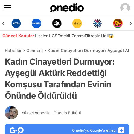
Güncel Konular
Liseler-LGS
Emekli Zammı
Filtresiz Hali😱
Haberler
Gündem
Kadın Cinayetleri Durmuyor: Ayşegül Akt
Kadın Cinayetleri Durmuyor:
Ayşegül Aktürk Reddettiği
Komşusu Tarafından Evinin
Önünde Öldürüldü
Yüksel Venedik
- Onedio Editörü
Onedio’yu Google'a ekleyin