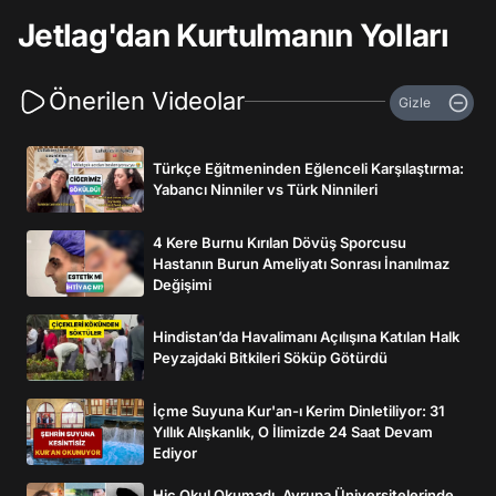
Jetlag'dan Kurtulmanın Yolları
Önerilen Videolar
Gizle
Türkçe Eğitmeninden Eğlenceli Karşılaştırma:
Yabancı Ninniler vs Türk Ninnileri
4 Kere Burnu Kırılan Dövüş Sporcusu
Hastanın Burun Ameliyatı Sonrası İnanılmaz
Değişimi
Hindistan’da Havalimanı Açılışına Katılan Halk
Peyzajdaki Bitkileri Söküp Götürdü
İçme Suyuna Kur'an-ı Kerim Dinletiliyor: 31
Yıllık Alışkanlık, O İlimizde 24 Saat Devam
Ediyor
Hiç Okul Okumadı, Avrupa Üniversitelerinde