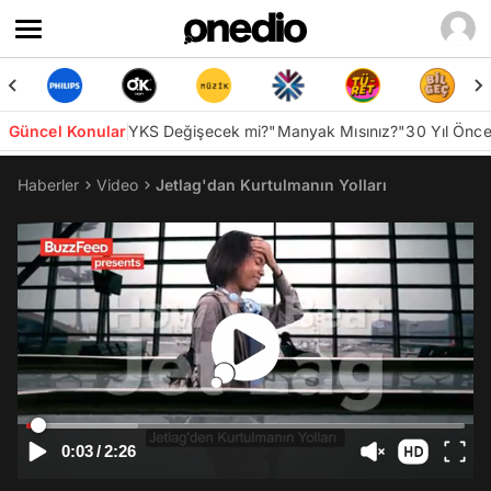
Güncel Konular
YKS Değişecek mi?
"Manyak Mısınız?"
30 Yıl Önc
Haberler
Video
Jetlag'dan Kurtulmanın Yolları
0:03
/
2:26