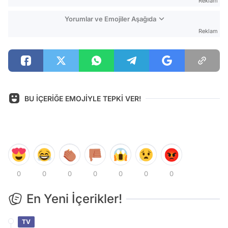
Reklam
Yorumlar ve Emojiler Aşağıda
Reklam
BU İÇERİĞE EMOJİYLE TEPKİ VER!
0
0
0
0
0
0
0
En Yeni İçerikler!
TV