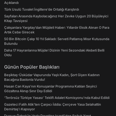
Açıklandı
Türk Usulü Tuvalet İngiltere’de Ortalığı Karıştırdı
Sayfaları Arasında Kaybolacağınız Her Zevke Uygun 20 Büyüleyici
Kitap Tavsiyesi
Çalışanlara Yargıtay’dan Müjdeli Haber: Yıllardır Eksik Alınan O Para
Artık Cebe Girecek
50 Bin Bitcoin Çalıp 10 Yıl Sakladı: Serveti Patlamış Mısır Kutusunda
Bulundu
Daha 17 Hayranlarına Müjde! Dizinin Yeni Sezondaki Akıbeti Belli
Oldu
Günün Popüler Başlıkları
Beşiktaş-Üsküdar Vapurunda Yaşlı Kadın, Şort Giyen Kadının
Bacağına Bastonla Vurdu!
Hasan Can Kaya’nın Konuşanlar Programına Katılan Seyirci
Gözaltına Alınıp Sınır Dışı Edildi
‘Terörsüz Türkiye Yasası’ Teklifi Adalet Komisyonu'nda Kabul Edildi
Gazeteci Fatih Atik'ten Çarpıcı İddia: Çerçeve Yasa Selahattin
Demirtaş'ı Kapsıyor
Dursun Özbek'in Veda Davetine Icardi'den Soğuk Yanıt