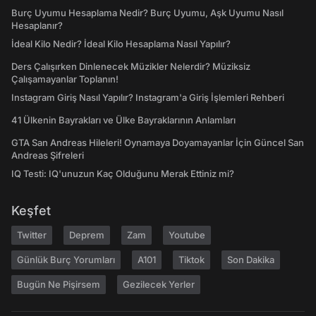
Burç Uyumu Hesaplama Nedir? Burç Uyumu, Aşk Uyumu Nasıl
Hesaplanır?
İdeal Kilo Nedir? İdeal Kilo Hesaplama Nasıl Yapılır?
Ders Çalışırken Dinlenecek Müzikler Nelerdir? Müziksiz
Çalışamayanlar Toplanın!
Instagram Giriş Nasıl Yapılır? Instagram'a Giriş İşlemleri Rehberi
41 Ülkenin Bayrakları ve Ülke Bayraklarının Anlamları
GTA San Andreas Hileleri! Oynamaya Doyamayanlar İçin Güncel San
Andreas Şifreleri
IQ Testi: IQ'unuzun Kaç Olduğunu Merak Ettiniz mi?
Keşfet
Twitter
Deprem
Zam
Youtube
Günlük Burç Yorumları
A101
Tiktok
Son Dakika
Bugün Ne Pişirsem
Gezilecek Yerler