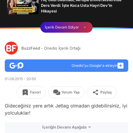
Ders Verdi: İşte Koca Usta Hayri Dev'in
Hikayesi
İçerik Devam Ediyor
BuzzFeed
- Onedio İçerik Ortağı
Onedio’yu Google'a ekleyin
01.09.2015 - 20:50
Favori
Yorum Yap
Paylaş
Gideceğiniz yere artık Jetlag olmadan gidebilirsiniz, iyi
yolculuklar!
İçeriğin Devamı Aşağıda