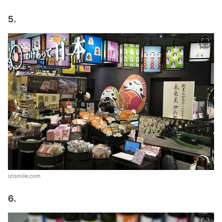
5.
izismile.com
6.