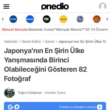
Güncel Konular
Bastonla Vurdu!
"Manyak Mısınız?"
30 Yıl Önce👀
Haberler
Genel Kültür
Sanat
Japonya'nın En Şirin Ülke Yarı
Japonya'nın En Şirin Ülke
Yarışmasında Birinci
Olabileceğini Gösteren 82
Fotoğraf
Tuğrul Gökpınar
- Onedio Üyesi
Onedio’yu Google'a ekleyin