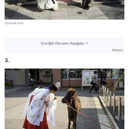
izismile.com
İçeriğin Devamı Aşağıda
Reklam
3.