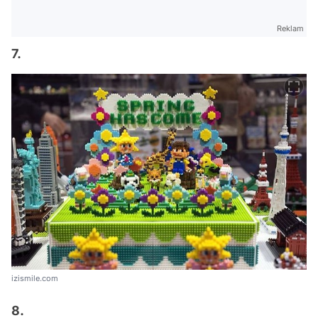
Reklam
7.
izismile.com
8.