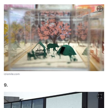
izismile.com
9.