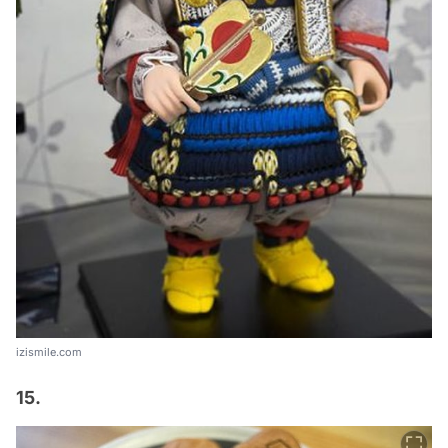
izismile.com
15.