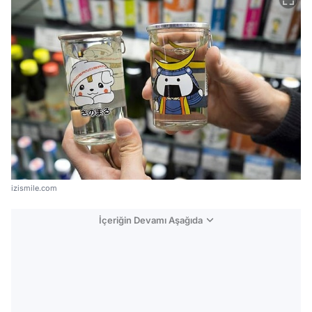
izismile.com
İçeriğin Devamı Aşağıda