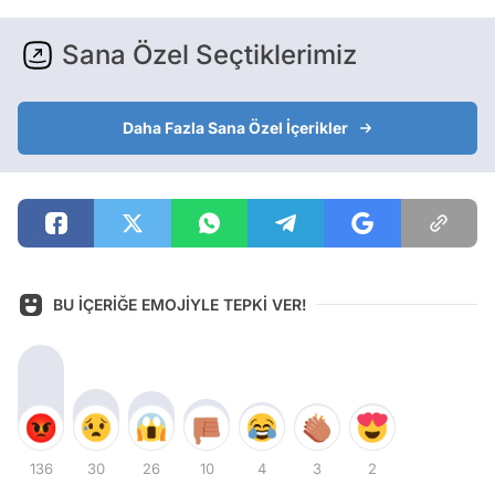
Sana Özel Seçtiklerimiz
Daha Fazla Sana Özel İçerikler
BU İÇERİĞE EMOJİYLE TEPKİ VER!
136
30
26
10
4
3
2