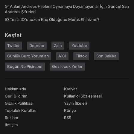
GTA San Andreas Hileleri! Oynamaya Doyamayanlar İçin Güncel San
Andreas Şifreleri
IQ Testi: IQ'unuzun Kaç Olduğunu Merak Ettiniz mi?
Keşfet
Twitter
Deprem
Zam
Youtube
Günlük Burç Yorumları
A101
Tiktok
Son Dakika
Bugün Ne Pişirsem
Gezilecek Yerler
Hakkımızda
Kariyer
Geri Bildirim
Kullanıcı Sözleşmesi
Gizlilik Politikası
Yayın İlkeleri
Topluluk Kuralları
Künye
Reklam
RSS
İletişim