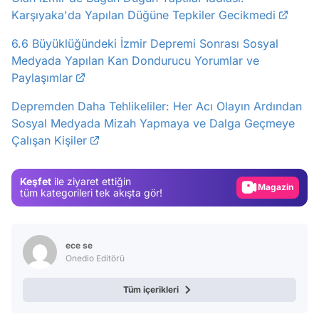
Karşıyaka'da Yapılan Düğüne Tepkiler Gecikmedi
6.6 Büyüklüğündeki İzmir Depremi Sonrası Sosyal
Medyada Yapılan Kan Dondurucu Yorumlar ve
Paylaşımlar
Video
Depremden Daha Tehlikeliler: Her Acı Olayın Ardından
Test
Sosyal Medyada Mizah Yapmaya ve Dalga Geçmeye
Çalışan Kişiler
Gündem
Magazin
Keşfet
ile ziyaret ettiğin
Video
tüm kategorileri tek akışta gör!
Test
ece se
Onedio Editörü
Tüm içerikleri