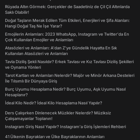
Rüyada Altın Görmek: Gerçekler de Saadetiniz de Çil Çil Altınlarda
Saklı Olabilir!
Doğal Taşların Merak Edilen Tüm Etkileri, Enerjileri ve Şifa Alanları:
Hangi Doğal Taş Ne İşe Yarar?
Emojilerin Anlamları: 2023 WhatsApp, Instagram ve Twitter'da En
Çok Kullanılan Emojiler ve Anlamları
Atasözleri ve Anlamları: A'dan Z'ye Gündelik Hayatta En Sık
Kullanılan Atasözleri ve Anlamları
Tavla Diziliş Şekli Nasıldır? Erkek Tavlası ve Kız Tavlası Diziliş Şekilleri
ve Oynama Yönleri
Tarot Kartları ve Anlamları Nelerdir? Majör ve Minör Arkana Desteleri
İle Tılsımlı Bir Dünyaya Giriş
Burç Uyumu Hesaplama Nedir? Burç Uyumu, Aşk Uyumu Nasıl
Hesaplanır?
İdeal Kilo Nedir? İdeal Kilo Hesaplama Nasıl Yapılır?
Ders Çalışırken Dinlenecek Müzikler Nelerdir? Müziksiz
Çalışamayanlar Toplanın!
Instagram Giriş Nasıl Yapılır? Instagram'a Giriş İşlemleri Rehberi
41 Ülkenin Bayrakları ve Ülke Bayraklarının Anlamları