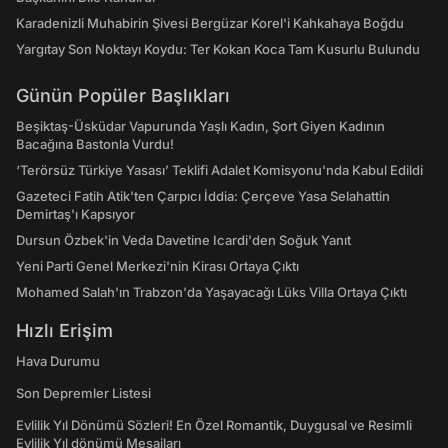
Karadenizli Muhabirin Şivesi Bergüzar Korel'i Kahkahaya Boğdu
Yargıtay Son Noktayı Koydu: Ter Kokan Koca Tam Kusurlu Bulundu
Günün Popüler Başlıkları
Beşiktaş-Üsküdar Vapurunda Yaşlı Kadın, Şort Giyen Kadının
Bacağına Bastonla Vurdu!
‘Terörsüz Türkiye Yasası’ Teklifi Adalet Komisyonu'nda Kabul Edildi
Gazeteci Fatih Atik'ten Çarpıcı İddia: Çerçeve Yasa Selahattin
Demirtaş'ı Kapsıyor
Dursun Özbek'in Veda Davetine Icardi'den Soğuk Yanıt
Yeni Parti Genel Merkezi'nin Kirası Ortaya Çıktı
Mohamed Salah'ın Trabzon'da Yaşayacağı Lüks Villa Ortaya Çıktı
Hızlı Erişim
Hava Durumu
Son Depremler Listesi
Evlilik Yıl Dönümü Sözleri! En Özel Romantik, Duygusal ve Resimli
Evlilik Yıl dönümü Mesajları