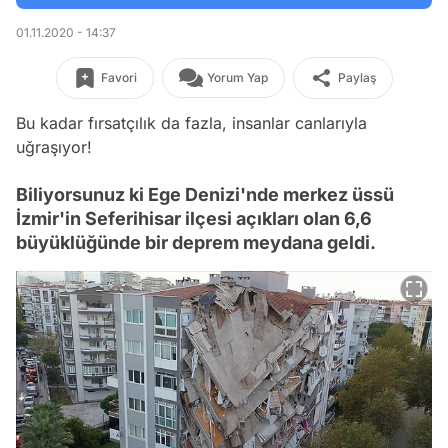
01.11.2020 - 14:37
Favori
Yorum Yap
Paylaş
Bu kadar fırsatçılık da fazla, insanlar canlarıyla
uğraşıyor!
Biliyorsunuz ki Ege Denizi'nde merkez üssü
İzmir'in Seferihisar ilçesi açıkları olan 6,6
büyüklüğünde bir deprem meydana geldi.