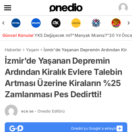
Güncel Konular
YKS Değişecek mi?
"Manyak Mısınız?"
30 Yıl Önc
Haberler
Yaşam
İzmir'de Yaşanan Depremin Ardından Kiralık
İzmir'de Yaşanan Depremin
Ardından Kiralık Evlere Talebin
Artması Üzerine Kiraların %25
Zamlanması Pes Dedirtti!
ece se
- Onedio Editörü
Onedio’yu Google'a ekleyin