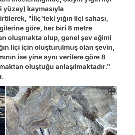
li yüzey) kaymasıyla
tilerek, "İliç'teki yığın liçi sahası,
gilerine göre, her biri 8 metre
n oluşmakta olup, genel şev eğimi
ın liçi için oluşturulmuş olan şevin,
nın ise yine aynı verilere göre 8
maktan oluştuğu anlaşılmaktadır."
u.