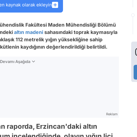
en kaynak olarak ekleyin
ühendislik Fakültesi Maden Mühendisliği Bölümü
indeki
altın madeni
sahasındaki toprak kaymasıyla
aklaşık 112 metrelik yığın yüksekliğine sahip
tlenin kaydığının değerlendirildiği belirtildi.
n Devamı Aşağıda
Reklam
an raporda, Erzincan'daki altın
 incelendiğinde, olayın yığın liçi