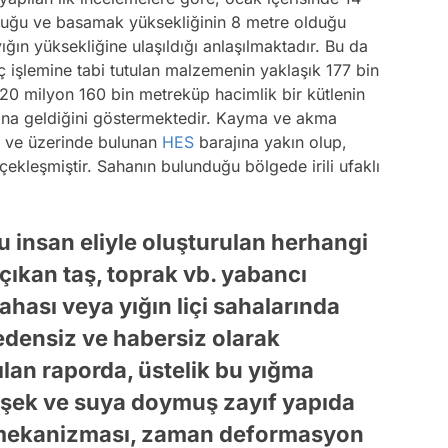
lduğu ve basamak yüksekliğinin 8 metre olduğu
ğın yüksekliğine ulaşıldığı anlaşılmaktadır. Bu da
iç işlemine tabi tutulan malzemenin yaklaşık 177 bin
k 20 milyon 160 bin metreküp hacimlik bir kütlenin
na geldiğini göstermektedir. Kayma ve akma
i ve üzerinde bulunan
HES
barajına yakın olup,
leşmiştir. Sahanın bulunduğu bölgede irili ufaklı
u insan eliyle oluşturulan herhangi
çıkan taş, toprak vb. yabancı
ahası veya yığın liçi sahalarında
edensiz ve habersiz olarak
ılan raporda, üstelik bu yığma
şek ve suya doymuş zayıf yapıda
e mekanizması, zaman deformasyon