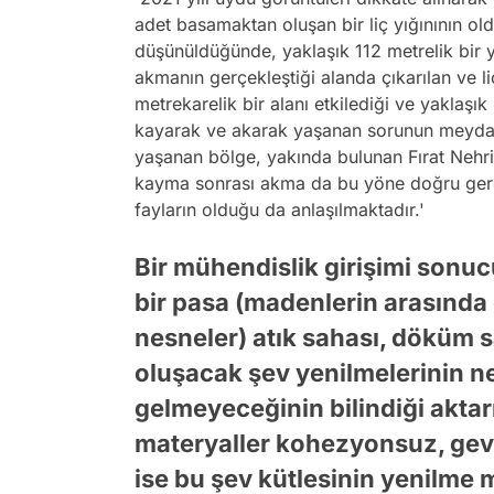
adet basamaktan oluşan bir liç yığınının o
düşünüldüğünde, yaklaşık 112 metrelik bir yı
akmanın gerçekleştiği alanda çıkarılan ve l
metrekarelik bir alanı etkilediği ve yaklaşı
kayarak ve akarak yaşanan sorunun meyda
yaşanan bölge, yakında bulunan Fırat Nehr
kayma sonrası akma da bu yöne doğru gerçek
fayların olduğu da anlaşılmaktadır.'
Bir mühendislik girişimi sonuc
bir pasa (madenlerin arasında 
nesneler) atık sahası, döküm s
oluşacak şev yenilmelerinin n
gelmeyeceğinin bilindiği aktar
materyaller kohezyonsuz, gev
ise bu şev kütlesinin yenilm