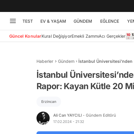
TEST
EV & YAŞAM
GÜNDEM
EĞLENCE
YE
Güncel Konular
Kural Değişiyor
Emekli Zammı
Acı Gerçekler
Haberler
Gündem
İstanbul Üniversitesi’nden 
160 Bin Metreküp!
İstanbul Üniversitesi’nden
Rapor: Kayan Kütle 20 Mi
Erzincan
Ali Can YAYCILI
- Gündem Editörü
17.02.2024 - 21:32