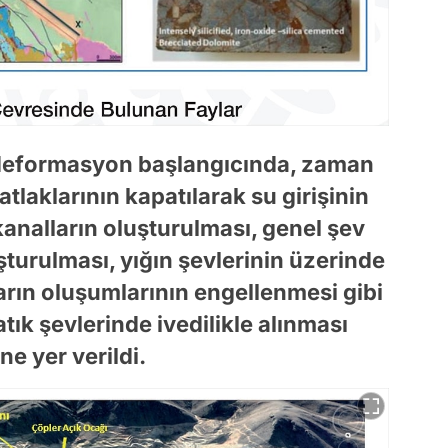
lı deformasyon başlangıcında, zaman
laklarının kapatılarak su girişinin
kanalların oluşturulması, genel şev
turulması, yığın şevlerinin üzerinde
arın oluşumlarının engellenmesi gibi
 atık şevlerinde ivedilikle alınması
ne yer verildi.