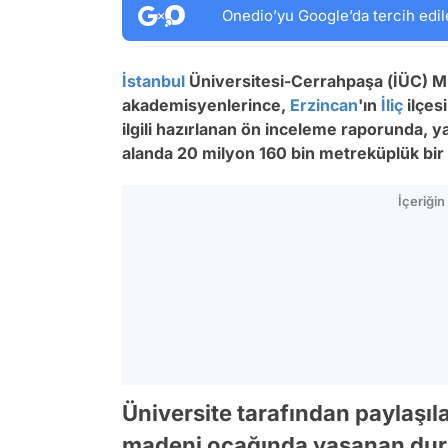
Onedio’yu Google’da tercih edil
İstanbul
Üniversitesi-Cerrahpaşa (İÜC) M
akademisyenlerince,
Erzincan
'ın
İliç
ilçes
ilgili hazırlanan ön inceleme raporunda, y
alanda 20 milyon 160 bin metreküplük bir kü
İçeriği
Üniversite tarafından paylaşıl
madeni ocağında yaşanan durum