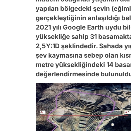
yapılan bölgedeki şevin (eğim
gerçekleştiğinin anlaşıldığı belir
2021 yılı Google Earth uydu bil
yüksekliğe sahip 31 basamakta
2,5Y:1D şeklindedir. Sahada yığ
şev kaymasına sebep olan kısmı
metre yüksekliğindeki 14 basa
değerlendirmesinde bulunuld