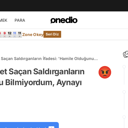
MEK
PARA
Zone Okey
Seri Diz
t Saçan Saldırganların İfadesi: 'Hamile Olduğunu
Dışı Kırdım'
et Saçan Saldırganların
nu Bilmiyordum, Aynayı