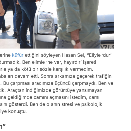
lerine
küfür
ettiğini söyleyen Hasan Sel, “Eliyle ‘dur’
durmadık. Ben elimle ‘ne var, hayırdır’ işareti
ürle ya da kötü bir sözle karşılık vermedim.
ları devam etti. Sonra arkamıza geçerek trafiğin
tı. Bu çarpması aracımıza üçüncü çarpmaydı. Ben ve
ttik. Araçtan indiğimizde görüntüye yansımayan
nına geldiğimde camını açmasını istedim, camı
ını gösterdi. Ben de o anın stresi ve psikolojik
diye konuştu.
m”