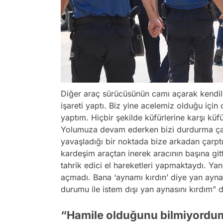
Diğer araç sürücüsünün camı açarak kendi
işareti yaptı. Biz yine acelemiz olduğu için 
yaptım. Hiçbir şekilde küfürlerine karşı küf
Yolumuza devam ederken bizi durdurma çaba
yavaşladığı bir noktada bize arkadan çarp
kardeşim araçtan inerek aracının başına gi
tahrik edici el hareketleri yapmaktaydı. Ya
açmadı. Bana ‘aynamı kırdın’ diye yan aynas
durumu ile istem dışı yan aynasını kırdım” 
“Hamile olduğunu bilmiyordu