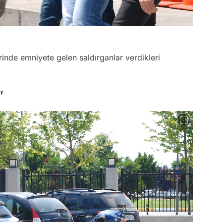
inde emniyete gelen saldırganlar verdikleri
”