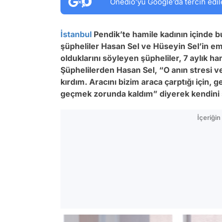
Onedio’yu Google’da tercih edil
İstanbul
Pendik’te hamile kadının içinde b
şüpheliler Hasan Sel ve Hüseyin Sel’in emn
olduklarını söyleyen şüpheliler, 7 aylık ha
Şüphelilerden Hasan Sel, “O anın stresi ve
kırdım. Aracını bizim araca çarptığı için, 
geçmek zorunda kaldım” diyerek kendini
İçeriği