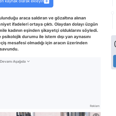
en kaynak olarak ekleyin
ulunduğu araca saldıran ve gözaltına alınan
iyet ifadeleri ortaya çıktı. Olaydan dolayı üzgün
mile kadının eşinden şikayetçi olduklarını söyledi.
 psikolojik durumu ile istem dışı yan aynasını
geçiş mesafesi olmadığı için aracın üzerinden
 savundu.
n Devamı Aşağıda
Reklam