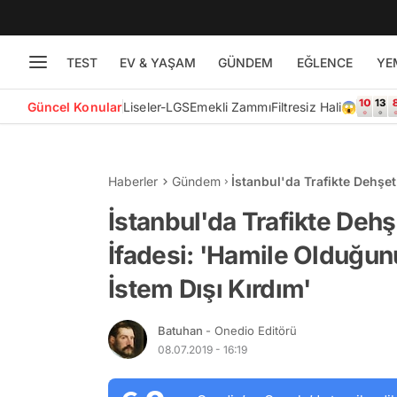
TEST
EV & YAŞAM
GÜNDEM
EĞLENCE
YE
Güncel Konular
Liseler-LGS
Emekli Zammı
Filtresiz Hali😱
Haberler
Gündem
İstanbul'da Trafikte Dehşe
Bilmiyordum, Aynayı İstem 
İstanbul'da Trafikte Dehş
İfadesi: 'Hamile Olduğu
İstem Dışı Kırdım'
Batuhan
- Onedio Editörü
08.07.2019 - 16:19