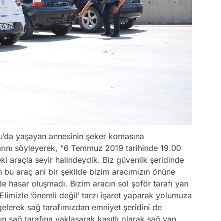
u
’da yaşayan annesinin şeker komasına
klarını söyleyerek, “6 Temmuz 2019 tarihinde 19.00
ki araçla seyir halindeydik. Biz güvenlik şeridinde
 bu araç ani bir şekilde bizim aracımızın önüne
de hasar oluşmadı. Bizim aracın sol şoför tarafı yan
Elimizle ‘önemli değil’ tarzı işaret yaparak yolumuza
elerek sağ tarafımızdan emniyet şeridini de
ın sağ tarafına yaklaşarak kasıtlı olarak sağ yan