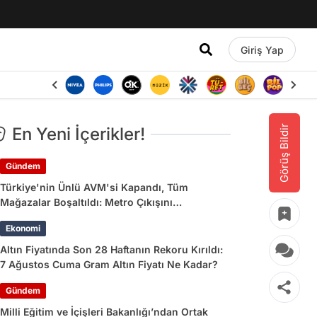
Giriş Yap
Görüş Bildir
En Yeni İçerikler!
Gündem
Türkiye'nin Ünlü AVM'si Kapandı, Tüm
Mağazalar Boşaltıldı: Metro Çıkışını
Kullananlara Uyarı Yapıldı
Ekonomi
Altın Fiyatında Son 28 Haftanın Rekoru Kırıldı:
7 Ağustos Cuma Gram Altın Fiyatı Ne Kadar?
Gündem
Milli Eğitim ve İçişleri Bakanlığı’ndan Ortak