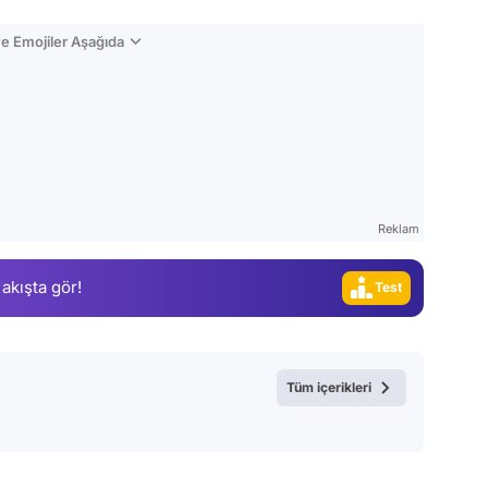
e Emojiler Aşağıda
Video
Test
Gündem
Magazin
Reklam
Video
 akışta gör!
Test
Tüm içerikleri