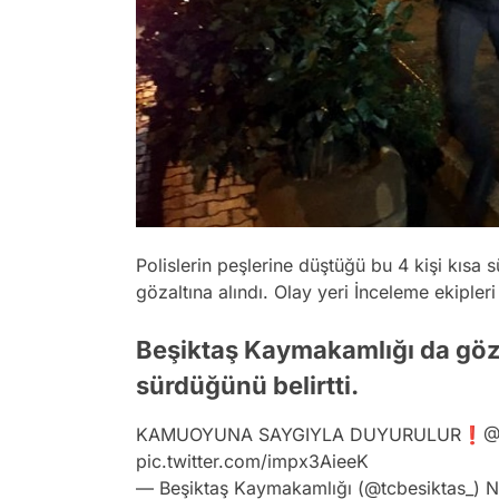
Polislerin peşlerine düştüğü bu 4 kişi kısa
gözaltına alındı. Olay yeri İnceleme ekipler
Beşiktaş Kaymakamlığı da gözal
sürdüğünü belirtti.
KAMUOYUNA SAYGIYLA DUYURULUR❗️
@
pic.twitter.com/impx3AieeK
— Beşiktaş Kaymakamlığı (@tcbesiktas_)
N