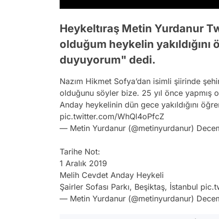
Heykeltıraş Metin Yurdanur Tw
olduğum heykelin yakıldığını 
duyuyorum" dedi.
Nazım Hikmet Sofya’dan isimli şiirinde şehirl
olduğunu söyler bize. 25 yıl önce yapmış o
Anday heykelinin dün gece yakıldığını öğr
pic.twitter.com/WhQl4oPfcZ
— Metin Yurdanur (@metinyurdanur)
Decem
Tarihe Not:
1 Aralık 2019
Melih Cevdet Anday Heykeli
Şairler Sofası Parkı, Beşiktaş, İstanbul
pic.
— Metin Yurdanur (@metinyurdanur)
Decem