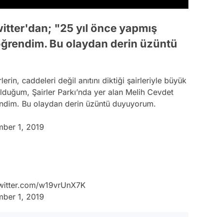
itter'dan; "25 yıl önce yapmış
öğrendim. Bu olaydan derin üzüntü
erin, caddeleri değil anıtını diktiği şairleriyle büyük
lduğum, Şairler Parkı’nda yer alan Melih Cevdet
endim. Bu olaydan derin üzüntü duyuyorum.
ber 1, 2019
twitter.com/w19vrUnX7K
ber 1, 2019