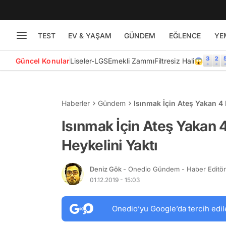
TEST
EV & YAŞAM
GÜNDEM
EĞLENCE
YE
Güncel Konular
Liseler-LGS
Emekli Zammı
Filtresiz Hali😱
Haberler
Gündem
Isınmak İçin Ateş Yakan 4 
Isınmak İçin Ateş Yakan 
Heykelini Yaktı
Deniz Gök
- Onedio Gündem - Haber Editö
01.12.2019 - 15:03
Onedio’yu Google’da tercih edil