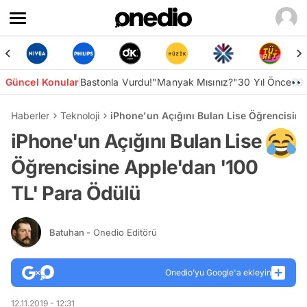
Güncel Konular
Bastonla Vurdu!
"Manyak Mısınız?"
30 Yıl Önce👀
Haberler
Teknoloji
iPhone'un Açığını Bulan Lise Öğrencisine
iPhone'un Açığını Bulan Lise
Öğrencisine Apple'dan '100
TL' Para Ödülü
Batuhan
- Onedio Editörü
Onedio’yu Google'a ekleyin
12.11.2019 - 12:31