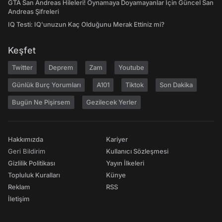
GTA San Andreas Hileleri! Oynamaya Doyamayanlar İçin Güncel San
Andreas Şifreleri
IQ Testi: IQ'unuzun Kaç Olduğunu Merak Ettiniz mi?
Keşfet
Twitter
Deprem
Zam
Youtube
Günlük Burç Yorumları
A101
Tiktok
Son Dakika
Bugün Ne Pişirsem
Gezilecek Yerler
Hakkımızda
Kariyer
Geri Bildirim
Kullanıcı Sözleşmesi
Gizlilik Politikası
Yayın İlkeleri
Topluluk Kuralları
Künye
Reklam
RSS
İletişim