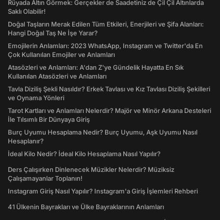
Rüyada Altın Görmek: Gerçekler de Saadetiniz de Çil Çil Altınlarda
Saklı Olabilir!
Doğal Taşların Merak Edilen Tüm Etkileri, Enerjileri ve Şifa Alanları:
Hangi Doğal Taş Ne İşe Yarar?
Emojilerin Anlamları: 2023 WhatsApp, Instagram ve Twitter'da En
Çok Kullanılan Emojiler ve Anlamları
Atasözleri ve Anlamları: A'dan Z'ye Gündelik Hayatta En Sık
Kullanılan Atasözleri ve Anlamları
Tavla Diziliş Şekli Nasıldır? Erkek Tavlası ve Kız Tavlası Diziliş Şekilleri
ve Oynama Yönleri
Tarot Kartları ve Anlamları Nelerdir? Majör ve Minör Arkana Desteleri
İle Tılsımlı Bir Dünyaya Giriş
Burç Uyumu Hesaplama Nedir? Burç Uyumu, Aşk Uyumu Nasıl
Hesaplanır?
İdeal Kilo Nedir? İdeal Kilo Hesaplama Nasıl Yapılır?
Ders Çalışırken Dinlenecek Müzikler Nelerdir? Müziksiz
Çalışamayanlar Toplanın!
Instagram Giriş Nasıl Yapılır? Instagram'a Giriş İşlemleri Rehberi
41 Ülkenin Bayrakları ve Ülke Bayraklarının Anlamları