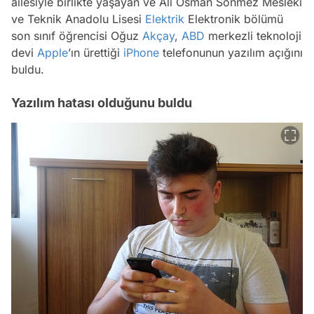
ailesiyle birlikte yaşayan ve Ali Osman Sönmez Mesleki
ve Teknik Anadolu Lisesi
Elektrik
Elektronik bölümü
son sınıf öğrencisi Oğuz
Akçay
,
ABD
merkezli teknoloji
devi
Apple
’ın ürettiği
iPhone
telefonunun yazılım açığını
buldu.
Yazılım hatası olduğunu buldu