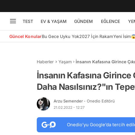
TEST
EV & YAŞAM
GÜNDEM
EĞLENCE
YE
Güncel Konular
Bu Gece Uyku Yok
2027 İçin Rakam
Yeni İsim
Haberler
Yaşam
İnsanın Kafasına Girince Çı
Eden Sözlerinin Analizi
İnsanın Kafasına Girince
Daha Nasılsınız?"ın Tepe
Arzu Semender
- Onedio Editörü
21.02.2022 - 12:27
Onedio’yu Google’da tercih edil