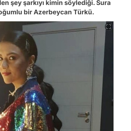
len şey şarkıyı kimin söylediği. Sura
 doğumlu bir Azerbeycan Türkü.