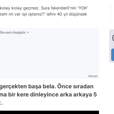
a kolay kolay geçmez. Sura İskenderli'nin 'YOK'
em mi var ışıl ışılsınız?' lafını 40 yıl düşünsek
n Devamı Aşağıda
Reklam
, gerçekten başa bela. Önce sıradan
ma bir kere dinleyince arka arkaya 5
z.