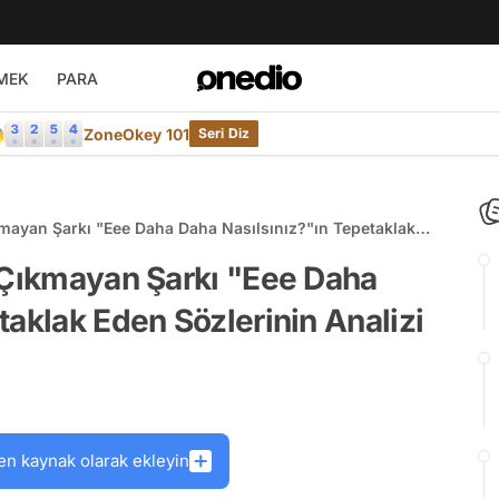
MEK
PARA

ZoneOkey 101
Seri Diz
kmayan Şarkı "Eee Daha Daha Nasılsınız?"ın Tepetaklak
 Çıkmayan Şarkı "Eee Daha
taklak Eden Sözlerinin Analizi
en kaynak olarak ekleyin