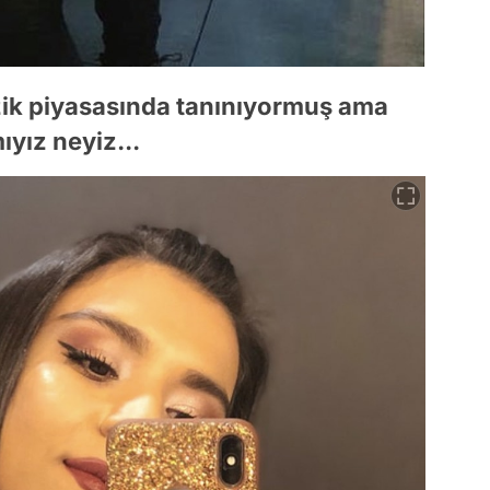
zik piyasasında tanınıyormuş ama
ıyız neyiz...