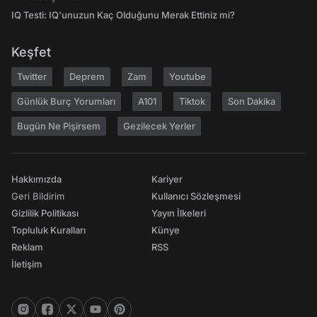
IQ Testi: IQ'unuzun Kaç Olduğunu Merak Ettiniz mi?
Keşfet
Twitter
Deprem
Zam
Youtube
Günlük Burç Yorumları
A101
Tiktok
Son Dakika
Bugün Ne Pişirsem
Gezilecek Yerler
Hakkımızda
Kariyer
Geri Bildirim
Kullanıcı Sözleşmesi
Gizlilik Politikası
Yayın İlkeleri
Topluluk Kuralları
Künye
Reklam
RSS
İletişim