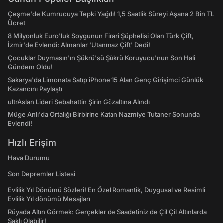
Çeşme'de Kumrucuya Tepki Yağdı! 1,5 Saatlik Süreyi Aşana 2 Bin TL
Ücret
8 Milyonluk Euro'luk Soygunun Firari Şüphelisi Olan Türk Çift,
İzmir'de Evlendi: Almanlar 'Utanmaz Çift' Dedi!
Çocuklar Duymasın'ın Şükrü'sü Şükrü Koruyucu'nun Son Hali
Gündem Oldu!
Sakarya'da Limonata Satıp iPhone 15 Alan Genç Girişimci Günlük
Kazancını Paylaştı
ultrAslan Lideri Sebahattin Şirin Gözaltına Alındı
Müge Anlı'da Ortalığı Birbirine Katan Nazmiye Tutaner Sonunda
Evlendi!
Hızlı Erişim
Hava Durumu
Son Depremler Listesi
Evlilik Yıl Dönümü Sözleri! En Özel Romantik, Duygusal ve Resimli
Evlilik Yıl dönümü Mesajları
Rüyada Altın Görmek: Gerçekler de Saadetiniz de Çil Çil Altınlarda
Saklı Olabilir!