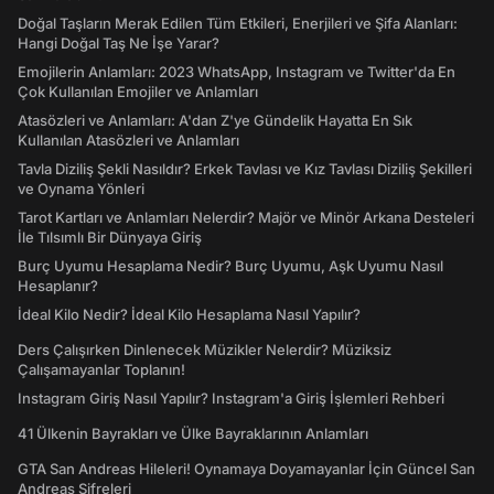
Doğal Taşların Merak Edilen Tüm Etkileri, Enerjileri ve Şifa Alanları:
Hangi Doğal Taş Ne İşe Yarar?
Emojilerin Anlamları: 2023 WhatsApp, Instagram ve Twitter'da En
Çok Kullanılan Emojiler ve Anlamları
Atasözleri ve Anlamları: A'dan Z'ye Gündelik Hayatta En Sık
Kullanılan Atasözleri ve Anlamları
Tavla Diziliş Şekli Nasıldır? Erkek Tavlası ve Kız Tavlası Diziliş Şekilleri
ve Oynama Yönleri
Tarot Kartları ve Anlamları Nelerdir? Majör ve Minör Arkana Desteleri
İle Tılsımlı Bir Dünyaya Giriş
Burç Uyumu Hesaplama Nedir? Burç Uyumu, Aşk Uyumu Nasıl
Hesaplanır?
İdeal Kilo Nedir? İdeal Kilo Hesaplama Nasıl Yapılır?
Ders Çalışırken Dinlenecek Müzikler Nelerdir? Müziksiz
Çalışamayanlar Toplanın!
Instagram Giriş Nasıl Yapılır? Instagram'a Giriş İşlemleri Rehberi
41 Ülkenin Bayrakları ve Ülke Bayraklarının Anlamları
GTA San Andreas Hileleri! Oynamaya Doyamayanlar İçin Güncel San
Andreas Şifreleri