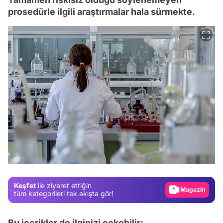
prosedürle ilgili araştırmalar hala sürmekte.
Video
Test
Gündem
Magazin
Keşfet
ile ziyaret ettiğin
Video
tüm kategorileri tek akışta gör!
Test
Bu içerikler de ilginizi çekebilir: