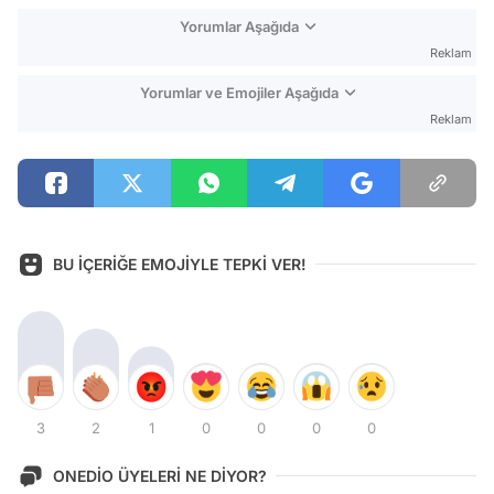
Yorumlar Aşağıda
Reklam
Yorumlar ve Emojiler Aşağıda
Reklam
BU İÇERİĞE EMOJİYLE TEPKİ VER!
3
2
1
0
0
0
0
ONEDİO ÜYELERİ NE DİYOR?