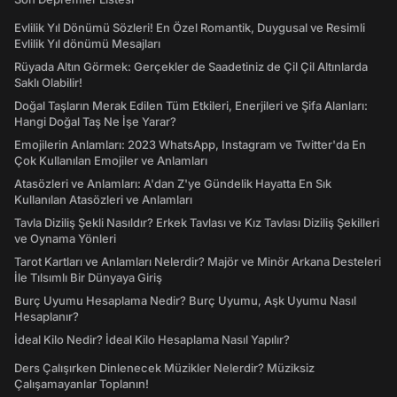
Evlilik Yıl Dönümü Sözleri! En Özel Romantik, Duygusal ve Resimli
Evlilik Yıl dönümü Mesajları
Rüyada Altın Görmek: Gerçekler de Saadetiniz de Çil Çil Altınlarda
Saklı Olabilir!
Doğal Taşların Merak Edilen Tüm Etkileri, Enerjileri ve Şifa Alanları:
Hangi Doğal Taş Ne İşe Yarar?
Emojilerin Anlamları: 2023 WhatsApp, Instagram ve Twitter'da En
Çok Kullanılan Emojiler ve Anlamları
Atasözleri ve Anlamları: A'dan Z'ye Gündelik Hayatta En Sık
Kullanılan Atasözleri ve Anlamları
Tavla Diziliş Şekli Nasıldır? Erkek Tavlası ve Kız Tavlası Diziliş Şekilleri
ve Oynama Yönleri
Tarot Kartları ve Anlamları Nelerdir? Majör ve Minör Arkana Desteleri
İle Tılsımlı Bir Dünyaya Giriş
Burç Uyumu Hesaplama Nedir? Burç Uyumu, Aşk Uyumu Nasıl
Hesaplanır?
İdeal Kilo Nedir? İdeal Kilo Hesaplama Nasıl Yapılır?
Ders Çalışırken Dinlenecek Müzikler Nelerdir? Müziksiz
Çalışamayanlar Toplanın!