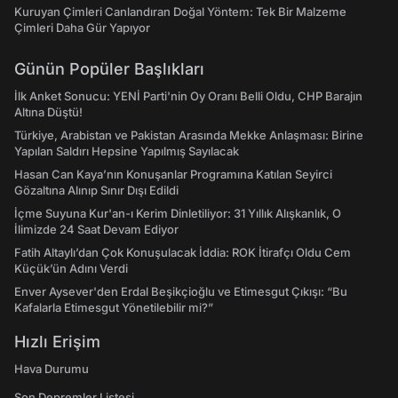
Kuruyan Çimleri Canlandıran Doğal Yöntem: Tek Bir Malzeme
Çimleri Daha Gür Yapıyor
Günün Popüler Başlıkları
İlk Anket Sonucu: YENİ Parti'nin Oy Oranı Belli Oldu, CHP Barajın
Altına Düştü!
Türkiye, Arabistan ve Pakistan Arasında Mekke Anlaşması: Birine
Yapılan Saldırı Hepsine Yapılmış Sayılacak
Hasan Can Kaya’nın Konuşanlar Programına Katılan Seyirci
Gözaltına Alınıp Sınır Dışı Edildi
İçme Suyuna Kur'an-ı Kerim Dinletiliyor: 31 Yıllık Alışkanlık, O
İlimizde 24 Saat Devam Ediyor
Fatih Altaylı’dan Çok Konuşulacak İddia: ROK İtirafçı Oldu Cem
Küçük’ün Adını Verdi
Enver Aysever'den Erdal Beşikçioğlu ve Etimesgut Çıkışı: “Bu
Kafalarla Etimesgut Yönetilebilir mi?”
Hızlı Erişim
Hava Durumu
Son Depremler Listesi