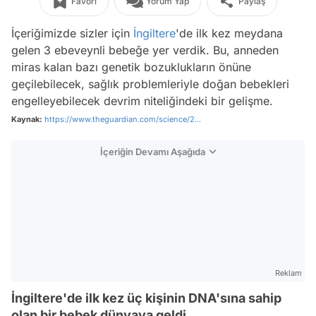
Favori
Yorum Yap
Paylaş
İçeriğimizde sizler için
İngiltere
'de ilk kez meydana
gelen 3 ebeveynli bebeğe yer verdik. Bu, anneden
miras kalan bazı genetik bozuklukların önüne
geçilebilecek, sağlık problemleriyle doğan bebekleri
engelleyebilecek devrim niteliğindeki bir gelişme.
Kaynak:
https://www.theguardian.com/science/2...
İçeriğin Devamı Aşağıda
Reklam
İngiltere'de ilk kez üç kişinin DNA'sına sahip
olan bir bebek dünyaya geldi.