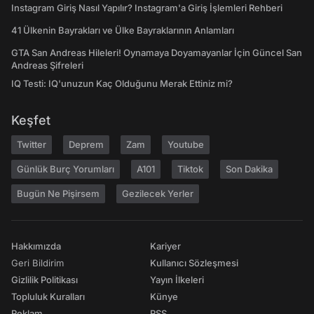
Instagram Giriş Nasıl Yapılır? Instagram'a Giriş İşlemleri Rehberi
41 Ülkenin Bayrakları ve Ülke Bayraklarının Anlamları
GTA San Andreas Hileleri! Oynamaya Doyamayanlar İçin Güncel San
Andreas Şifreleri
IQ Testi: IQ'unuzun Kaç Olduğunu Merak Ettiniz mi?
Keşfet
Twitter
Deprem
Zam
Youtube
Günlük Burç Yorumları
A101
Tiktok
Son Dakika
Bugün Ne Pişirsem
Gezilecek Yerler
Hakkımızda
Kariyer
Geri Bildirim
Kullanıcı Sözleşmesi
Gizlilik Politikası
Yayın İlkeleri
Topluluk Kuralları
Künye
Reklam
RSS