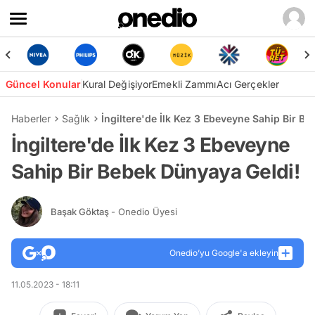
Güncel Konular
Kural Değişiyor
Emekli Zammı
Acı Gerçekler
Haberler
Sağlık
İngiltere'de İlk Kez 3 Ebeveyne Sahip Bir B
İngiltere'de İlk Kez 3 Ebeveyne
Sahip Bir Bebek Dünyaya Geldi!
Başak Göktaş
- Onedio Üyesi
Onedio’yu Google'a ekleyin
11.05.2023 - 18:11