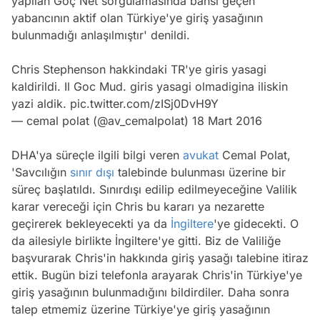
yapılan Göç Net sorgulamasında bahsi geçen
yabancının aktif olan Türkiye'ye giriş yasağının
bulunmadığı anlaşılmıştır' denildi.
Chris Stephenson hakkindaki TR'ye giris yasagi
kaldirildi. Il Goc Mud. giris yasagi olmadigina iliskin
yazi aldik.
pic.twitter.com/zISj0DvH9Y
— cemal polat (@av_cemalpolat)
18 Mart 2016
DHA'ya süreçle ilgili bilgi veren
avukat
Cemal Polat,
'Savcılığın
sınır dışı
talebinde bulunması üzerine bir
süreç başlatıldı. Sınırdışı edilip edilmeyeceğine Valilik
karar vereceği için Chris bu kararı ya nezarette
geçirerek bekleyecekti ya da
İngiltere
'ye gidecekti. O
da ailesiyle birlikte İngiltere'ye gitti. Biz de Valiliğe
başvurarak Chris'in hakkında giriş yasağı talebine itiraz
ettik. Bugün bizi telefonla arayarak Chris'in Türkiye'ye
giriş yasağının bulunmadığını bildirdiler. Daha sonra
talep etmemiz üzerine Türkiye'ye giriş yasağının