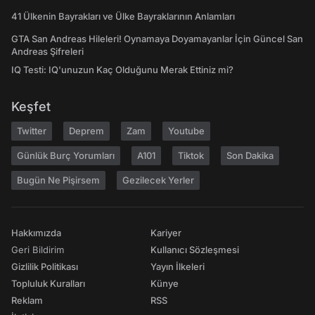
41 Ülkenin Bayrakları ve Ülke Bayraklarının Anlamları
GTA San Andreas Hileleri! Oynamaya Doyamayanlar İçin Güncel San
Andreas Şifreleri
IQ Testi: IQ'unuzun Kaç Olduğunu Merak Ettiniz mi?
Keşfet
Twitter
Deprem
Zam
Youtube
Günlük Burç Yorumları
A101
Tiktok
Son Dakika
Bugün Ne Pişirsem
Gezilecek Yerler
Hakkımızda
Kariyer
Geri Bildirim
Kullanıcı Sözleşmesi
Gizlilik Politikası
Yayın İlkeleri
Topluluk Kuralları
Künye
Reklam
RSS