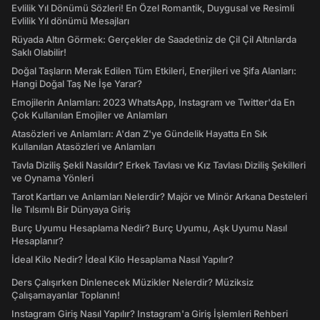
Evlilik Yıl Dönümü Sözleri! En Özel Romantik, Duygusal ve Resimli
Evlilik Yıl dönümü Mesajları
Rüyada Altın Görmek: Gerçekler de Saadetiniz de Çil Çil Altınlarda
Saklı Olabilir!
Doğal Taşların Merak Edilen Tüm Etkileri, Enerjileri ve Şifa Alanları:
Hangi Doğal Taş Ne İşe Yarar?
Emojilerin Anlamları: 2023 WhatsApp, Instagram ve Twitter'da En
Çok Kullanılan Emojiler ve Anlamları
Atasözleri ve Anlamları: A'dan Z'ye Gündelik Hayatta En Sık
Kullanılan Atasözleri ve Anlamları
Tavla Diziliş Şekli Nasıldır? Erkek Tavlası ve Kız Tavlası Diziliş Şekilleri
ve Oynama Yönleri
Tarot Kartları ve Anlamları Nelerdir? Majör ve Minör Arkana Desteleri
İle Tılsımlı Bir Dünyaya Giriş
Burç Uyumu Hesaplama Nedir? Burç Uyumu, Aşk Uyumu Nasıl
Hesaplanır?
İdeal Kilo Nedir? İdeal Kilo Hesaplama Nasıl Yapılır?
Ders Çalışırken Dinlenecek Müzikler Nelerdir? Müziksiz
Çalışamayanlar Toplanın!
Instagram Giriş Nasıl Yapılır? Instagram'a Giriş İşlemleri Rehberi