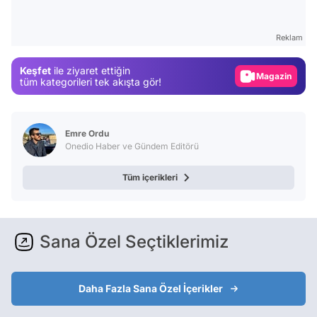
Video
Test
Reklam
Gündem
Keşfet
ile ziyaret ettiğin
Magazin
tüm kategorileri tek akışta gör!
Video
Test
Emre Ordu
Onedio Haber ve Gündem Editörü
Tüm içerikleri
Sana Özel Seçtiklerimiz
Daha Fazla Sana Özel İçerikler