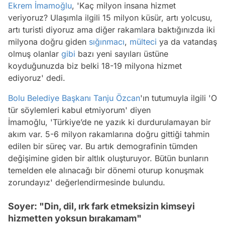
Ekrem İmamoğlu
, 'Kaç milyon insana hizmet
veriyoruz? Ulaşımla ilgili 15 milyon küsür, artı yolcusu,
artı turisti diyoruz ama diğer rakamlara baktığınızda iki
milyona doğru giden
sığınmacı
,
mülteci
ya da vatandaş
olmuş olanlar
gibi
bazı yeni sayıları üstüne
koyduğunuzda biz belki 18-19 milyona hizmet
ediyoruz' dedi.
Bolu
Belediye Başkanı
Tanju Özcan
'ın tutumuyla ilgili 'O
tür söylemleri kabul etmiyorum' diyen
İmamoğlu, 'Türkiye’de ne yazık ki durdurulamayan bir
akım var. 5-6 milyon rakamlarına doğru gittiği tahmin
edilen bir süreç var. Bu artık demografinin tümden
değişimine giden bir altlık oluşturuyor. Bütün bunların
temelden ele alınacağı bir dönemi oturup konuşmak
zorundayız' değerlendirmesinde bulundu.
Soyer: "Din, dil, ırk fark etmeksizin kimseyi
hizmetten yoksun bırakamam"