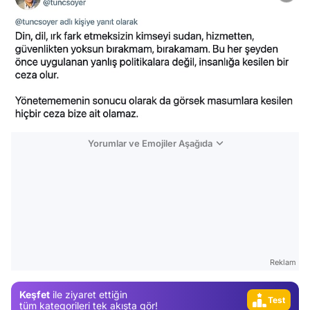
Yorumlar ve Emojiler Aşağıda
Video
Reklam
Test
Keşfet
ile ziyaret ettiğin
Gündem
tüm kategorileri tek akışta gör!