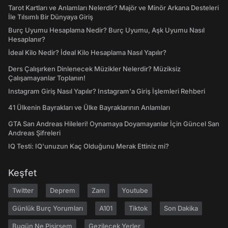
Tarot Kartları ve Anlamları Nelerdir? Majör ve Minör Arkana Desteleri
İle Tılsımlı Bir Dünyaya Giriş
Burç Uyumu Hesaplama Nedir? Burç Uyumu, Aşk Uyumu Nasıl
Hesaplanır?
İdeal Kilo Nedir? İdeal Kilo Hesaplama Nasıl Yapılır?
Ders Çalışırken Dinlenecek Müzikler Nelerdir? Müziksiz
Çalışamayanlar Toplanın!
Instagram Giriş Nasıl Yapılır? Instagram'a Giriş İşlemleri Rehberi
41 Ülkenin Bayrakları ve Ülke Bayraklarının Anlamları
GTA San Andreas Hileleri! Oynamaya Doyamayanlar İçin Güncel San
Andreas Şifreleri
IQ Testi: IQ'unuzun Kaç Olduğunu Merak Ettiniz mi?
Keşfet
Twitter
Deprem
Zam
Youtube
Günlük Burç Yorumları
A101
Tiktok
Son Dakika
Bugün Ne Pişirsem
Gezilecek Yerler