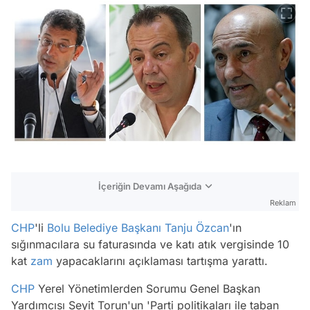
İçeriğin Devamı Aşağıda
Reklam
CHP
'li
Bolu
Belediye Başkanı
Tanju Özcan
'ın
sığınmacılara su faturasında ve katı atık vergisinde 10
kat
zam
yapacaklarını açıklaması tartışma yarattı.
CHP
Yerel Yönetimlerden Sorumu Genel Başkan
Yardımcısı Seyit Torun'un 'Parti politikaları ile taban