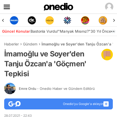
Güncel Konular
Bastonla Vurdu!
"Manyak Mısınız?"
30 Yıl Önce👀
Haberler
Gündem
İmamoğlu ve Soyer'den Tanju Özcan'a 'G
İmamoğlu ve Soyer'den
Tanju Özcan'a 'Göçmen'
Tepkisi
Emre Ordu
- Onedio Haber ve Gündem Editörü
Onedio’yu Google'a ekleyin
28.07.2021 - 22:43