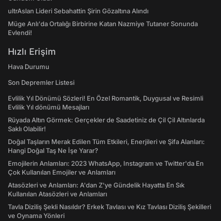
ultrAslan Lideri Sebahattin Şirin Gözaltına Alındı
Müge Anlı'da Ortalığı Birbirine Katan Nazmiye Tutaner Sonunda
Evlendi!
Hızlı Erişim
Hava Durumu
Son Depremler Listesi
Evlilik Yıl Dönümü Sözleri! En Özel Romantik, Duygusal ve Resimli
Evlilik Yıl dönümü Mesajları
Rüyada Altın Görmek: Gerçekler de Saadetiniz de Çil Çil Altınlarda
Saklı Olabilir!
Doğal Taşların Merak Edilen Tüm Etkileri, Enerjileri ve Şifa Alanları:
Hangi Doğal Taş Ne İşe Yarar?
Emojilerin Anlamları: 2023 WhatsApp, Instagram ve Twitter'da En
Çok Kullanılan Emojiler ve Anlamları
Atasözleri ve Anlamları: A'dan Z'ye Gündelik Hayatta En Sık
Kullanılan Atasözleri ve Anlamları
Tavla Diziliş Şekli Nasıldır? Erkek Tavlası ve Kız Tavlası Diziliş Şekilleri
ve Oynama Yönleri