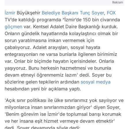
Reklam
İzmir
Büyükşehir
Belediye Başkanı
Tunç Soyer
,
FOX
TV’de katıldığı programda “İzmir’de 150 bin civarında
göçmen
var. Kentsel Adalet Daire Başkanlığı kurduk.
Onların gündelik hayatlarında kolaylaştırıcı olmak bir
sorun yaratılmasına imkan vermemek için
çabalıyoruz. Adalet arayışları, sosyal hayata
entegrasyonları ne varsa bunlarla ilgilenen birimimiz
var. Onlar bir biçimde hayatın içerisindeler. Onlarla
yaşıyoruz. Bunu herkesin hazmetmesi ve bununla
devam etmeyi öğrenmemiz lazım' dedi. Soyer bu
sözlerine gelen tepkilerin ardından
sosyal medya
hesabından yeni bir açıklama yaptı.
'Açık sınır politikası ile ülke sınırlarımız yok sayılıyor ve
milyonlarca insan sınırlarımızdan giriyor' diyen Soyer,
'Benim görevim ise İzmir'de toplumsal barışı korumak
ve her insana eşit hizmet vermeye devam etmektir'
dedi. Soyer devamında şöyle dedi: