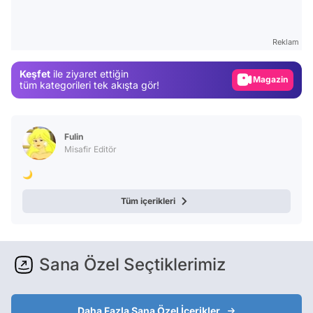
Test
Gündem
Reklam
Magazin
Keşfet
ile ziyaret ettiğin
Video
tüm kategorileri tek akışta gör!
Test
Fulin
Misafir Editör
🌙
Tüm içerikleri
Sana Özel Seçtiklerimiz
Daha Fazla Sana Özel İçerikler