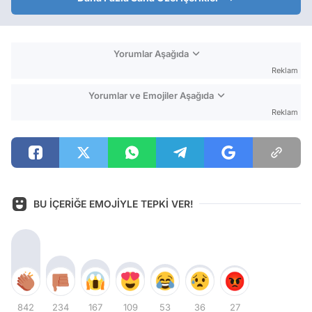
Yorumlar Aşağıda
Reklam
Yorumlar ve Emojiler Aşağıda
Reklam
BU İÇERİĞE EMOJİYLE TEPKİ VER!
842
234
167
109
53
36
27