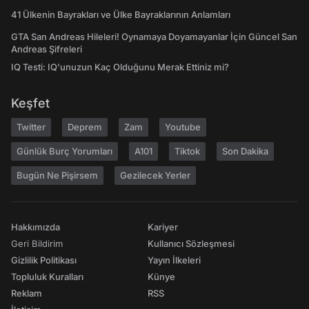
41 Ülkenin Bayrakları ve Ülke Bayraklarının Anlamları
GTA San Andreas Hileleri! Oynamaya Doyamayanlar İçin Güncel San
Andreas Şifreleri
IQ Testi: IQ'unuzun Kaç Olduğunu Merak Ettiniz mi?
Keşfet
Twitter
Deprem
Zam
Youtube
Günlük Burç Yorumları
A101
Tiktok
Son Dakika
Bugün Ne Pişirsem
Gezilecek Yerler
Hakkımızda
Kariyer
Geri Bildirim
Kullanıcı Sözleşmesi
Gizlilik Politikası
Yayın İlkeleri
Topluluk Kuralları
Künye
Reklam
RSS