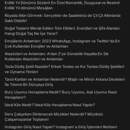
Evlilik Yıl Dönümü Sözleri! En Özel Romantik, Duygusal ve Resimli
Evlilik Yıl dönümü Mesajları
Rüyada Altın Görmek: Gerçekler de Saadetiniz de Çil Çil Altınlarda
Saklı Olabilir!
Doğal Taşların Merak Edilen Tüm Etkileri, Enerjileri ve Şifa Alanları:
Hangi Doğal Taş Ne İşe Yarar?
Emojilerin Anlamları: 2023 WhatsApp, Instagram ve Twitter'da En
Çok Kullanılan Emojiler ve Anlamları
Atasözleri ve Anlamları: A'dan Z'ye Gündelik Hayatta En Sık
Kullanılan Atasözleri ve Anlamları
Tavla Diziliş Şekli Nasıldır? Erkek Tavlası ve Kız Tavlası Diziliş Şekilleri
ve Oynama Yönleri
Tarot Kartları ve Anlamları Nelerdir? Majör ve Minör Arkana Desteleri
İle Tılsımlı Bir Dünyaya Giriş
Burç Uyumu Hesaplama Nedir? Burç Uyumu, Aşk Uyumu Nasıl
Hesaplanır?
İdeal Kilo Nedir? İdeal Kilo Hesaplama Nasıl Yapılır?
Ders Çalışırken Dinlenecek Müzikler Nelerdir? Müziksiz
Çalışamayanlar Toplanın!
Instagram Giriş Nasıl Yapılır? Instagram'a Giriş İşlemleri Rehberi