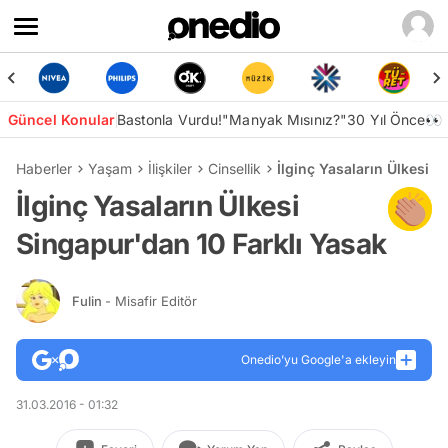
Güncel Konular
Bastonla Vurdu!
"Manyak Mısınız?"
30 Yıl Önce👀
Haberler
Yaşam
İlişkiler
Cinsellik
İlginç Yasaların Ülkesi 
İlginç Yasaların Ülkesi
Singapur'dan 10 Farklı Yasak
Fulin
- Misafir Editör
Onedio’yu Google'a ekleyin
31.03.2016 - 01:32