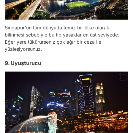
Singapur'un tüm dünyada temiz bir ülke olarak
bilinmesi sebebiyle bu tip yasaklar en üst seviyede.
Eğer yere tükürürseniz çok ağır bir ceza ile
yüzleşiyorsunuz.
9. Uyuşturucu