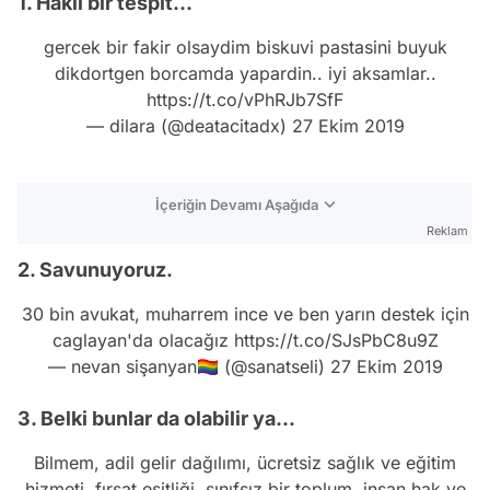
1. Haklı bir tespit...
gercek bir fakir olsaydim biskuvi pastasini buyuk
dikdortgen borcamda yapardin.. iyi aksamlar..
https://t.co/vPhRJb7SfF
— dilara (@deatacitadx)
27 Ekim 2019
İçeriğin Devamı Aşağıda
Reklam
2. Savunuyoruz.
30 bin avukat, muharrem ince ve ben yarın destek için
caglayan'da olacağız
https://t.co/SJsPbC8u9Z
— nevan sişanyan🏳️‍🌈 (@sanatseli)
27 Ekim 2019
3. Belki bunlar da olabilir ya...
Bilmem, adil gelir dağılımı, ücretsiz sağlık ve eğitim
hizmeti, fırsat eşitliği, sınıfsız bir toplum, insan hak ve