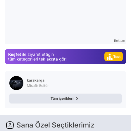
Video
Reklam
Test
Keşfet
ile ziyaret ettiğin
Gündem
tüm kategorileri tek akışta gör!
Magazin
Video
karakarga
Test
Misafir Editör
Tüm içerikleri
Sana Özel Seçtiklerimiz