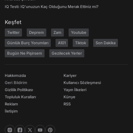
IQ Testi: IQ'unuzun Kaç Olduğunu Merak Ettiniz mi?
Keşfet
Twitter
Deprem
Zam
Youtube
Günlük Burç Yorumları
A101
Tiktok
Son Dakika
Bugün Ne Pişirsem
Gezilecek Yerler
Hakkımızda
Kariyer
Geri Bildirim
Kullanıcı Sözleşmesi
Gizlilik Politikası
Yayın İlkeleri
Topluluk Kuralları
Künye
Reklam
RSS
İletişim