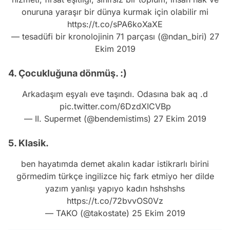
onuruna yaraşır bir dünya kurmak için olabilir mi
https://t.co/sPA6koXaXE
— tesadüfi bir kronolojinin 71 parçası (@ndan_biri)
27
Ekim 2019
4. Çocukluğuna dönmüş. :)
Arkadaşım eşyalı eve taşındı. Odasına bak aq .d
pic.twitter.com/6DzdXICVBp
— II. Supermet (@bendemistims)
27 Ekim 2019
5. Klasik.
ben hayatımda demet akalın kadar istikrarlı birini
görmedim türkçe ingilizce hiç fark etmiyo her dilde
yazım yanlışı yapıyo kadın hshshshs
https://t.co/72bvvOS0Vz
— TAKO (@takostate)
25 Ekim 2019