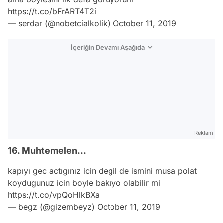
https://t.co/bFrART4T2i
— serdar (@nobetcialkolik)
October 11, 2019
İçeriğin Devamı Aşağıda
Reklam
16. Muhtemelen...
kapıyı gec actıgınız icin degil de ismini musa polat
koydugunuz icin boyle bakıyo olabilir mi
https://t.co/vpQoHlkBXa
— begz (@gizembeyz)
October 11, 2019