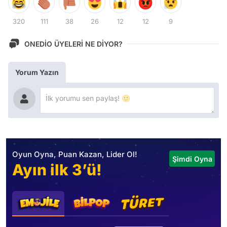
320
111
38
26
12
12
9
ONEDİO ÜYELERİ NE DİYOR?
Yorum Yazın
Oyun Oyna, Puan Kazan, Lider Ol!
Şimdi Oyna
Ayın ilk 3’ü!