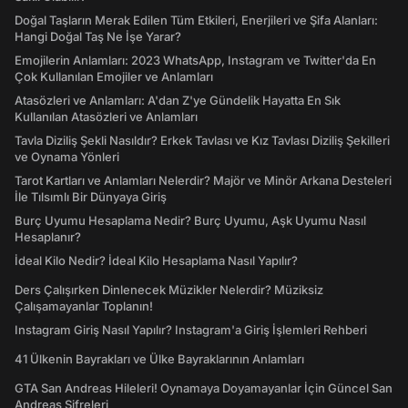
Doğal Taşların Merak Edilen Tüm Etkileri, Enerjileri ve Şifa Alanları:
Hangi Doğal Taş Ne İşe Yarar?
Emojilerin Anlamları: 2023 WhatsApp, Instagram ve Twitter'da En
Çok Kullanılan Emojiler ve Anlamları
Atasözleri ve Anlamları: A'dan Z'ye Gündelik Hayatta En Sık
Kullanılan Atasözleri ve Anlamları
Tavla Diziliş Şekli Nasıldır? Erkek Tavlası ve Kız Tavlası Diziliş Şekilleri
ve Oynama Yönleri
Tarot Kartları ve Anlamları Nelerdir? Majör ve Minör Arkana Desteleri
İle Tılsımlı Bir Dünyaya Giriş
Burç Uyumu Hesaplama Nedir? Burç Uyumu, Aşk Uyumu Nasıl
Hesaplanır?
İdeal Kilo Nedir? İdeal Kilo Hesaplama Nasıl Yapılır?
Ders Çalışırken Dinlenecek Müzikler Nelerdir? Müziksiz
Çalışamayanlar Toplanın!
Instagram Giriş Nasıl Yapılır? Instagram'a Giriş İşlemleri Rehberi
41 Ülkenin Bayrakları ve Ülke Bayraklarının Anlamları
GTA San Andreas Hileleri! Oynamaya Doyamayanlar İçin Güncel San
Andreas Şifreleri