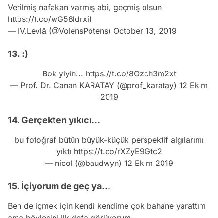
Verilmiş nafakan varmış abi, geçmiş olsun
https://t.co/wG58ldrxiI
— IV.Levlâ (@VolensPotens)
October 13, 2019
13. :)
Bok yiyin...
https://t.co/8Ozch3m2xt
— Prof. Dr. Canan KARATAY (@prof_karatay)
12 Ekim
2019
14. Gerçekten yıkıcı...
bu fotoğraf bütün büyük-küçük perspektif algılarımı
yıktı
https://t.co/rXZyE9Gtc2
— nicol (@baudwyn)
12 Ekim 2019
15. İçiyorum de geç ya...
Ben de içmek için kendi kendime çok bahane yarattım
ama böylesini ilk defa görüyorum