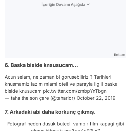
İçeriğin Devamı Aşağıda
Reklam
6. Baska biside knsusucam...
Acun selam, ne zaman bi gorusebiliriz ? Tarihleri
knusmamiz lazim miami oteli ve parayla ilgili baska
biside knusucam
pic.twitter.com/zmbpYnTbgn
— taha the son çare (@taharior)
October 22, 2019
7. Arkadaki abi daha korkunç çıkmış.
Fotograf neden dusuk butceli vampir film kapagi gibi
olmus
https://t.co/3ppKpP7Lx7