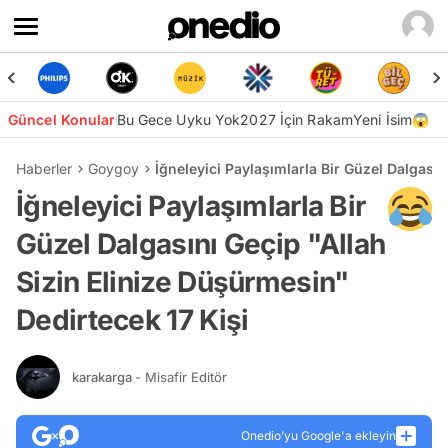
Güncel Konular
Bu Gece Uyku Yok
2027 İçin Rakam
Yeni İsim😱
Haberler
Goygoy
İğneleyici Paylaşımlarla Bir Güzel Dalgasın
İğneleyici Paylaşımlarla Bir
Güzel Dalgasını Geçip "Allah
Sizin Elinize Düşürmesin"
Dedirtecek 17 Kişi
karakarga
- Misafir Editör
Onedio’yu Google'a ekleyin