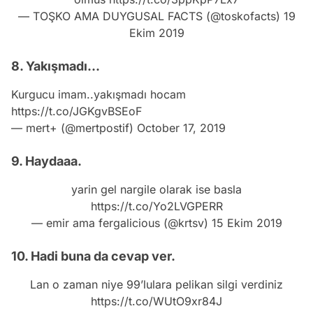
— TOŞKO AMA DUYGUSAL FACTS (@toskofacts)
19
Ekim 2019
8. Yakışmadı...
Kurgucu imam..yakışmadı hocam
https://t.co/JGKgvBSEoF
— mert+ (@mertpostif)
October 17, 2019
9. Haydaaa.
yarin gel nargile olarak ise basla
https://t.co/Yo2LVGPERR
— emir ama fergalicious (@krtsv)
15 Ekim 2019
10. Hadi buna da cevap ver.
Lan o zaman niye 99’lulara pelikan silgi verdiniz
https://t.co/WUtO9xr84J