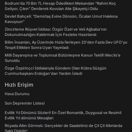
Bodrum’da 70 Bin TL Hesap Ödedikleri Mekandan “Rahmi Koç
Geliyor, Çıkın” Denilerek Kovulan Aile Şikayetçi Oldu
Devlet Bahçeli: “Demirtaş Evine Dönsün, Öcalan Umut Hakkına
Kavuşsun”
Zincirleme Rüşvet İddiası: Özgür Özel ve Veli Ağbaba’nın
Dokunulmazlığını Kaldırmak İçin Fezleke Hazırlandı
Bilim İnsanları, Ay Üzerinde Hızla İlerleyen 20'den Fazla Dev UFO'yu
Tespit Ettikten Sonra Uyarı Yayınladı
Milli Dayanışma ve Toplumsal Bütünleşme Kanun Teklifi Meclis’e
Sunuldu
Özge Özpirinçci İddialarıyla Gündem Olan Kübra Süzgün
Cumhurbaşkanı Erdoğan'dan Yardım İstedi
Hızlı Erişim
Hava Durumu
Son Depremler Listesi
Evlilik Yıl Dönümü Sözleri! En Özel Romantik, Duygusal ve Resimli
Evlilik Yıl dönümü Mesajları
Rüyada Altın Görmek: Gerçekler de Saadetiniz de Çil Çil Altınlarda
Saklı Olabilir!