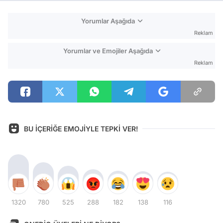
Yorumlar Aşağıda
Reklam
Yorumlar ve Emojiler Aşağıda
Reklam
BU İÇERİĞE EMOJİYLE TEPKİ VER!
1320
780
525
288
182
138
116