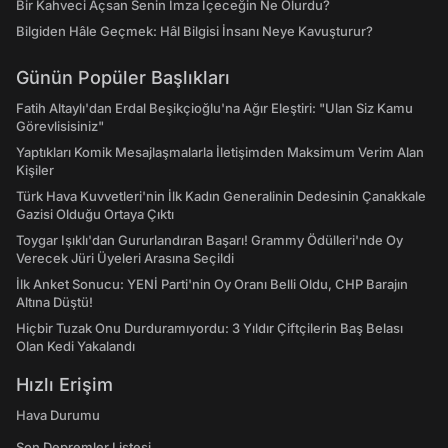
Bir Kahveci Açsan Senin İmza İçeceğin Ne Olurdu?
Bilgiden Hâle Geçmek: Hâl Bilgisi İnsanı Neye Kavuşturur?
Günün Popüler Başlıkları
Fatih Altaylı'dan Erdal Beşikçioğlu'na Ağır Eleştiri: "Ulan Siz Kamu
Görevlisisiniz"
Yaptıkları Komik Mesajlaşmalarla İletişimden Maksimum Verim Alan
Kişiler
Türk Hava Kuvvetleri'nin İlk Kadın Generalinin Dedesinin Çanakkale
Gazisi Olduğu Ortaya Çıktı
Toygar Işıklı'dan Gururlandıran Başarı! Grammy Ödülleri'nde Oy
Verecek Jüri Üyeleri Arasına Seçildi
İlk Anket Sonucu: YENİ Parti'nin Oy Oranı Belli Oldu, CHP Barajın
Altına Düştü!
Hiçbir Tuzak Onu Durduramıyordu: 3 Yıldır Çiftçilerin Baş Belası
Olan Kedi Yakalandı
Hızlı Erişim
Hava Durumu
Son Depremler Listesi