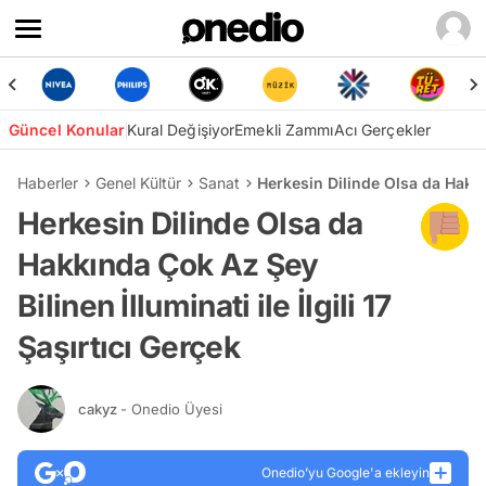
Güncel Konular
Kural Değişiyor
Emekli Zammı
Acı Gerçekler
Haberler
Genel Kültür
Sanat
Herkesin Dilinde Olsa da Hakkın
Herkesin Dilinde Olsa da
Hakkında Çok Az Şey
Bilinen İlluminati ile İlgili 17
Şaşırtıcı Gerçek
cakyz
- Onedio Üyesi
Onedio’yu Google'a ekleyin