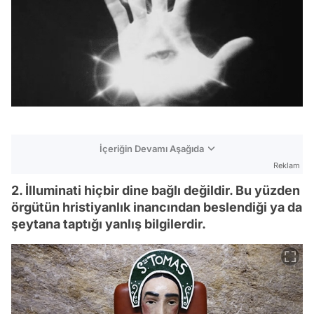
İçeriğin Devamı Aşağıda
Reklam
2. İlluminati hiçbir dine bağlı değildir. Bu yüzden
örgütün hristiyanlık inancından beslendiği ya da
şeytana taptığı yanlış bilgilerdir.