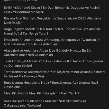
Evlilik Yıl Dönümü Sözleri! En Özel Romantik, Duygusal ve Resimli
Evlilik Yıl dönümü Mesajları
Rüyada Altın Görmek: Gerçekler de Saadetiniz de Çil Çil Altınlarda
Saklı Olabilir!
Doğal Taşların Merak Edilen Tüm Etkileri, Enerjileri ve Şifa Alanları:
Hangi Doğal Taş Ne İşe Yarar?
Emojilerin Anlamları: 2023 WhatsApp, Instagram ve Twitter'da En
Çok Kullanılan Emojiler ve Anlamları
Atasözleri ve Anlamları: A'dan Z'ye Gündelik Hayatta En Sık
Kullanılan Atasözleri ve Anlamları
Tavla Diziliş Şekli Nasıldır? Erkek Tavlası ve Kız Tavlası Diziliş Şekilleri
ve Oynama Yönleri
Tarot Kartları ve Anlamları Nelerdir? Majör ve Minör Arkana Desteleri
İle Tılsımlı Bir Dünyaya Giriş
Burç Uyumu Hesaplama Nedir? Burç Uyumu, Aşk Uyumu Nasıl
Hesaplanır?
İdeal Kilo Nedir? İdeal Kilo Hesaplama Nasıl Yapılır?
Ders Çalışırken Dinlenecek Müzikler Nelerdir? Müziksiz
Çalışamayanlar Toplanın!