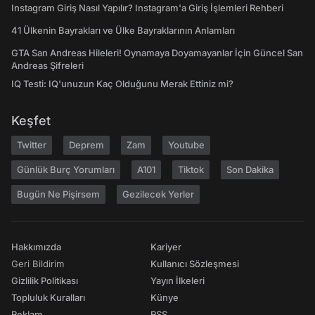
Instagram Giriş Nasıl Yapılır? Instagram'a Giriş İşlemleri Rehberi
41 Ülkenin Bayrakları ve Ülke Bayraklarının Anlamları
GTA San Andreas Hileleri! Oynamaya Doyamayanlar İçin Güncel San
Andreas Şifreleri
IQ Testi: IQ'unuzun Kaç Olduğunu Merak Ettiniz mi?
Keşfet
Twitter
Deprem
Zam
Youtube
Günlük Burç Yorumları
A101
Tiktok
Son Dakika
Bugün Ne Pişirsem
Gezilecek Yerler
Hakkımızda
Kariyer
Geri Bildirim
Kullanıcı Sözleşmesi
Gizlilik Politikası
Yayın İlkeleri
Topluluk Kuralları
Künye
Reklam
RSS