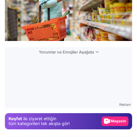
Yorumlar ve Emojiler Aşağıda
Video
Test
Gündem
Reklam
Magazin
Keşfet
ile ziyaret ettiğin
Video
tüm kategorileri tek akışta gör!
Test