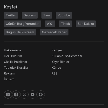
Keşfet
Twitter
Deprem
Zam
Youtube
Günlük Burç Yorumları
A101
Tiktok
Son Dakika
Bugün Ne Pişirsem
Gezilecek Yerler
Hakkımızda
Kariyer
Geri Bildirim
Kullanıcı Sözleşmesi
Gizlilik Politikası
Yayın İlkeleri
Topluluk Kuralları
Künye
Reklam
RSS
İletişim