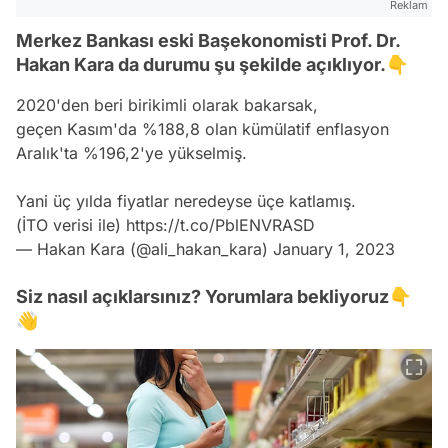
Reklam
Merkez Bankası eski Başekonomisti Prof. Dr.
Hakan Kara da durumu şu şekilde açıklıyor.👇
2020'den beri birikimli olarak bakarsak,
geçen Kasım'da %188,8 olan kümülatif enflasyon
Aralık'ta %196,2'ye yükselmiş.
Yani üç yılda fiyatlar neredeyse üçe katlamış.
(İTO verisi ile)
https://t.co/PblENVRASD
— Hakan Kara (@ali_hakan_kara)
January 1, 2023
Siz nasıl açıklarsınız? Yorumlara bekliyoruz👇
👋