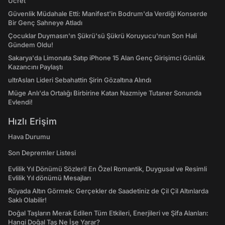
Ücret
Güvenlik Müdahale Etti: Manifest'in Bodrum'da Verdiği Konserde
Bir Genç Sahneye Atladı
Çocuklar Duymasın'ın Şükrü'sü Şükrü Koruyucu'nun Son Hali
Gündem Oldu!
Sakarya'da Limonata Satıp iPhone 15 Alan Genç Girişimci Günlük
Kazancını Paylaştı
ultrAslan Lideri Sebahattin Şirin Gözaltına Alındı
Müge Anlı'da Ortalığı Birbirine Katan Nazmiye Tutaner Sonunda
Evlendi!
Hızlı Erişim
Hava Durumu
Son Depremler Listesi
Evlilik Yıl Dönümü Sözleri! En Özel Romantik, Duygusal ve Resimli
Evlilik Yıl dönümü Mesajları
Rüyada Altın Görmek: Gerçekler de Saadetiniz de Çil Çil Altınlarda
Saklı Olabilir!
Doğal Taşların Merak Edilen Tüm Etkileri, Enerjileri ve Şifa Alanları:
Hangi Doğal Taş Ne İşe Yarar?