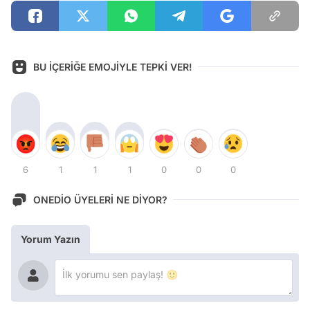
BU İÇERİĞE EMOJİYLE TEPKİ VER!
6
1
1
1
0
0
0
ONEDİO ÜYELERİ NE DİYOR?
Yorum Yazın