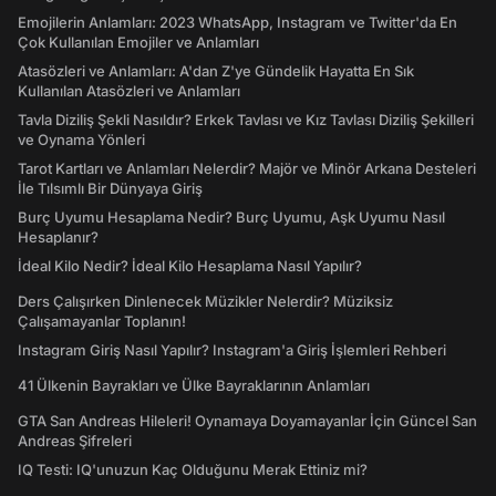
Emojilerin Anlamları: 2023 WhatsApp, Instagram ve Twitter'da En
Çok Kullanılan Emojiler ve Anlamları
Atasözleri ve Anlamları: A'dan Z'ye Gündelik Hayatta En Sık
Kullanılan Atasözleri ve Anlamları
Tavla Diziliş Şekli Nasıldır? Erkek Tavlası ve Kız Tavlası Diziliş Şekilleri
ve Oynama Yönleri
Tarot Kartları ve Anlamları Nelerdir? Majör ve Minör Arkana Desteleri
İle Tılsımlı Bir Dünyaya Giriş
Burç Uyumu Hesaplama Nedir? Burç Uyumu, Aşk Uyumu Nasıl
Hesaplanır?
İdeal Kilo Nedir? İdeal Kilo Hesaplama Nasıl Yapılır?
Ders Çalışırken Dinlenecek Müzikler Nelerdir? Müziksiz
Çalışamayanlar Toplanın!
Instagram Giriş Nasıl Yapılır? Instagram'a Giriş İşlemleri Rehberi
41 Ülkenin Bayrakları ve Ülke Bayraklarının Anlamları
GTA San Andreas Hileleri! Oynamaya Doyamayanlar İçin Güncel San
Andreas Şifreleri
IQ Testi: IQ'unuzun Kaç Olduğunu Merak Ettiniz mi?