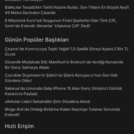
Balıkçılar Tesadüfen Tarihi Hazine Buldu: Son Yılların En Büyük Keşfi
46 Metre Derinden Çıkarıldı
8 Milyonluk Euro'luk Soygunun Firari Şüphelisi Olan Türk Çift,
İzmir'de Evlendi: Almanlar 'Utanmaz Çift' Dedi!
Günün Popüler Başlıkları
Çeşme'de Kumrucuya Tepki Yağdı! 1,5 Saatlik Süreyi Aşana 2 Bin TL
Ücret
Güvenlik Müdahale Etti: Manifest'in Bodrum'da Verdiği Konserde
Bir Genç Sahneye Atladı
Çocuklar Duymasın'ın Şükrü'sü Şükrü Koruyucu'nun Son Hali
Gündem Oldu!
Sakarya'da Limonata Satıp iPhone 15 Alan Genç Girişimci Günlük
Kazancını Paylaştı
ultrAslan Lideri Sebahattin Şirin Gözaltına Alındı
Müge Anlı'da Ortalığı Birbirine Katan Nazmiye Tutaner Sonunda
Evlendi!
Hızlı Erişim