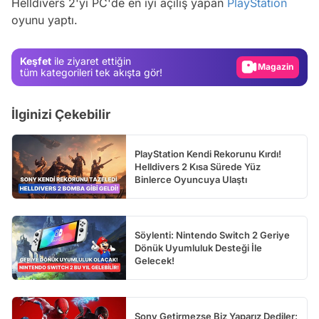
Helldivers 2'yi PC'de en iyi açılış yapan
PlayStation
oyunu yaptı.
Test
Gündem
Keşfet
ile ziyaret ettiğin
Magazin
tüm kategorileri tek akışta gör!
Video
İlginizi Çekebilir
Test
PlayStation Kendi Rekorunu Kırdı!
Helldivers 2 Kısa Sürede Yüz
Binlerce Oyuncuya Ulaştı
Söylenti: Nintendo Switch 2 Geriye
Dönük Uyumluluk Desteği İle
Gelecek!
Sony Getirmezse Biz Yaparız Dediler: