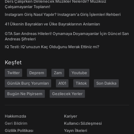
Ders Çalışırken Dinlenecek Müzikler Nelerdir? Müziksiz
Çalışamayanlar Toplanın!
Instagram Giriş Nasıl Yapılır? Instagram'a Giriş İşlemleri Rehberi
41 Ülkenin Bayrakları ve Ülke Bayraklarının Anlamları
GTA San Andreas Hileleri! Oynamaya Doyamayanlar İçin Güncel San
Andreas Şifreleri
IQ Testi: IQ'unuzun Kaç Olduğunu Merak Ettiniz mi?
Keşfet
Twitter
Deprem
Zam
Youtube
Günlük Burç Yorumları
A101
Tiktok
Son Dakika
Bugün Ne Pişirsem
Gezilecek Yerler
Hakkımızda
Kariyer
Geri Bildirim
Kullanıcı Sözleşmesi
Gizlilik Politikası
Yayın İlkeleri