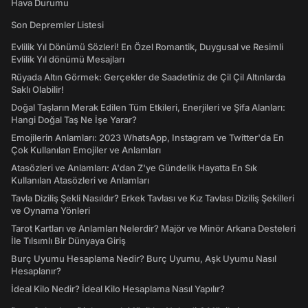
Hava Durumu
Son Depremler Listesi
Evlilik Yıl Dönümü Sözleri! En Özel Romantik, Duygusal ve Resimli
Evlilik Yıl dönümü Mesajları
Rüyada Altın Görmek: Gerçekler de Saadetiniz de Çil Çil Altınlarda
Saklı Olabilir!
Doğal Taşların Merak Edilen Tüm Etkileri, Enerjileri ve Şifa Alanları:
Hangi Doğal Taş Ne İşe Yarar?
Emojilerin Anlamları: 2023 WhatsApp, Instagram ve Twitter'da En
Çok Kullanılan Emojiler ve Anlamları
Atasözleri ve Anlamları: A'dan Z'ye Gündelik Hayatta En Sık
Kullanılan Atasözleri ve Anlamları
Tavla Diziliş Şekli Nasıldır? Erkek Tavlası ve Kız Tavlası Diziliş Şekilleri
ve Oynama Yönleri
Tarot Kartları ve Anlamları Nelerdir? Majör ve Minör Arkana Desteleri
İle Tılsımlı Bir Dünyaya Giriş
Burç Uyumu Hesaplama Nedir? Burç Uyumu, Aşk Uyumu Nasıl
Hesaplanır?
İdeal Kilo Nedir? İdeal Kilo Hesaplama Nasıl Yapılır?