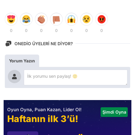
0
0
0
0
0
0
0
ONEDİO ÜYELERİ NE DİYOR?
Yorum Yazın
Oyun Oyna, Puan Kazan, Lider Ol!
Şimdi Oyna
Haftanın ilk 3’ü!