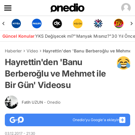
Güncel Konular
YKS Değişecek mi?
"Manyak Mısınız?"
30 Yıl Önc
Haberler
Video
Hayrettin'den 'Banu Berberoğlu ve Mehmet i
Hayrettin'den 'Banu
Berberoğlu ve Mehmet ile
Bir Gün' Videosu
Fatih UZUN
- Onedio
Onedio’yu Google'a ekleyin
03.12.2017 - 21:30