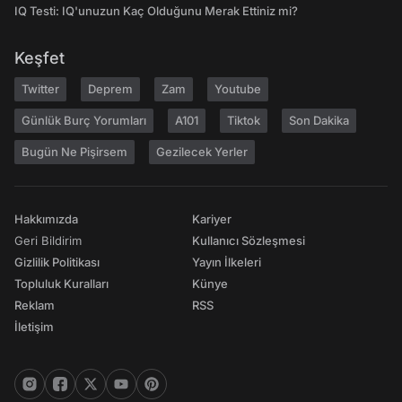
IQ Testi: IQ'unuzun Kaç Olduğunu Merak Ettiniz mi?
Keşfet
Twitter
Deprem
Zam
Youtube
Günlük Burç Yorumları
A101
Tiktok
Son Dakika
Bugün Ne Pişirsem
Gezilecek Yerler
Hakkımızda
Kariyer
Geri Bildirim
Kullanıcı Sözleşmesi
Gizlilik Politikası
Yayın İlkeleri
Topluluk Kuralları
Künye
Reklam
RSS
İletişim