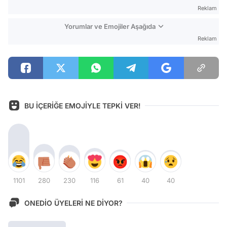
Reklam
Yorumlar ve Emojiler Aşağıda
Reklam
BU İÇERİĞE EMOJİYLE TEPKİ VER!
1101
280
230
116
61
40
40
ONEDİO ÜYELERİ NE DİYOR?