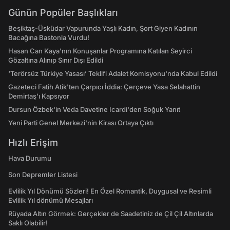
Günün Popüler Başlıkları
Beşiktaş-Üsküdar Vapurunda Yaşlı Kadın, Şort Giyen Kadının
Bacağına Bastonla Vurdu!
Hasan Can Kaya’nın Konuşanlar Programına Katılan Seyirci
Gözaltına Alınıp Sınır Dışı Edildi
‘Terörsüz Türkiye Yasası’ Teklifi Adalet Komisyonu'nda Kabul Edildi
Gazeteci Fatih Atik'ten Çarpıcı İddia: Çerçeve Yasa Selahattin
Demirtaş'ı Kapsıyor
Dursun Özbek'in Veda Davetine Icardi'den Soğuk Yanıt
Yeni Parti Genel Merkezi'nin Kirası Ortaya Çıktı
Hızlı Erişim
Hava Durumu
Son Depremler Listesi
Evlilik Yıl Dönümü Sözleri! En Özel Romantik, Duygusal ve Resimli
Evlilik Yıl dönümü Mesajları
Rüyada Altın Görmek: Gerçekler de Saadetiniz de Çil Çil Altınlarda
Saklı Olabilir!