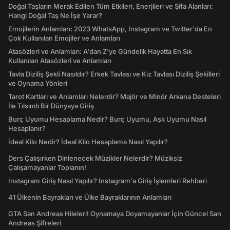
Doğal Taşların Merak Edilen Tüm Etkileri, Enerjileri ve Şifa Alanları:
Hangi Doğal Taş Ne İşe Yarar?
Emojilerin Anlamları: 2023 WhatsApp, Instagram ve Twitter'da En
Çok Kullanılan Emojiler ve Anlamları
Atasözleri ve Anlamları: A'dan Z'ye Gündelik Hayatta En Sık
Kullanılan Atasözleri ve Anlamları
Tavla Diziliş Şekli Nasıldır? Erkek Tavlası ve Kız Tavlası Diziliş Şekilleri
ve Oynama Yönleri
Tarot Kartları ve Anlamları Nelerdir? Majör ve Minör Arkana Desteleri
İle Tılsımlı Bir Dünyaya Giriş
Burç Uyumu Hesaplama Nedir? Burç Uyumu, Aşk Uyumu Nasıl
Hesaplanır?
İdeal Kilo Nedir? İdeal Kilo Hesaplama Nasıl Yapılır?
Ders Çalışırken Dinlenecek Müzikler Nelerdir? Müziksiz
Çalışamayanlar Toplanın!
Instagram Giriş Nasıl Yapılır? Instagram'a Giriş İşlemleri Rehberi
41 Ülkenin Bayrakları ve Ülke Bayraklarının Anlamları
GTA San Andreas Hileleri! Oynamaya Doyamayanlar İçin Güncel San
Andreas Şifreleri