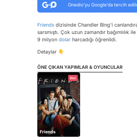
Onedio’yu Google’da tercih edil
Friends
dizisinde Chandler Bing'i canlandı
sarsmıştı. Çok uzun zamandır bağımlılık ile
9 milyon
dolar
harcadığı öğrenildi.
Detaylar 👇
ÖNE ÇIKAN YAPIMLAR & OYUNCULAR
Dizi
Friends