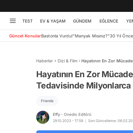
TEST
EV & YAŞAM
GÜNDEM
EĞLENCE
YE
Güncel Konular
Bastonla Vurdu!
"Manyak Mısınız?"
30 Yıl Önc
Haberler
Dizi & Film
Hayatının En Zor Mücadel
Dolar Harcamıştı
Hayatının En Zor Mücadel
Tedavisinde Milyonlarca 
Friends
Effy
- Onedio Editörü
29.10.2023 - 17:58
Son Güncelleme: 06.02.202