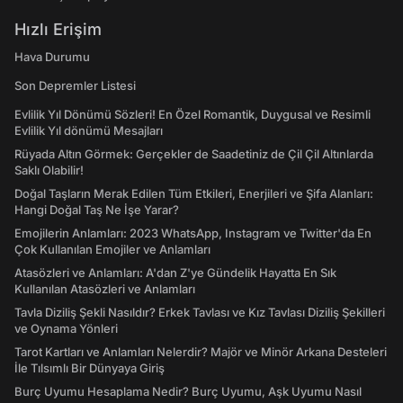
Hızlı Erişim
Hava Durumu
Son Depremler Listesi
Evlilik Yıl Dönümü Sözleri! En Özel Romantik, Duygusal ve Resimli
Evlilik Yıl dönümü Mesajları
Rüyada Altın Görmek: Gerçekler de Saadetiniz de Çil Çil Altınlarda
Saklı Olabilir!
Doğal Taşların Merak Edilen Tüm Etkileri, Enerjileri ve Şifa Alanları:
Hangi Doğal Taş Ne İşe Yarar?
Emojilerin Anlamları: 2023 WhatsApp, Instagram ve Twitter'da En
Çok Kullanılan Emojiler ve Anlamları
Atasözleri ve Anlamları: A'dan Z'ye Gündelik Hayatta En Sık
Kullanılan Atasözleri ve Anlamları
Tavla Diziliş Şekli Nasıldır? Erkek Tavlası ve Kız Tavlası Diziliş Şekilleri
ve Oynama Yönleri
Tarot Kartları ve Anlamları Nelerdir? Majör ve Minör Arkana Desteleri
İle Tılsımlı Bir Dünyaya Giriş
Burç Uyumu Hesaplama Nedir? Burç Uyumu, Aşk Uyumu Nasıl