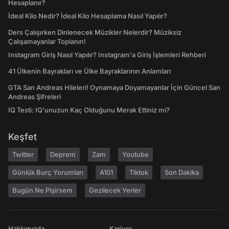
Hesaplanır?
İdeal Kilo Nedir? İdeal Kilo Hesaplama Nasıl Yapılır?
Ders Çalışırken Dinlenecek Müzikler Nelerdir? Müziksiz
Çalışamayanlar Toplanın!
Instagram Giriş Nasıl Yapılır? Instagram'a Giriş İşlemleri Rehberi
41 Ülkenin Bayrakları ve Ülke Bayraklarının Anlamları
GTA San Andreas Hileleri! Oynamaya Doyamayanlar İçin Güncel San
Andreas Şifreleri
IQ Testi: IQ'unuzun Kaç Olduğunu Merak Ettiniz mi?
Keşfet
Twitter
Deprem
Zam
Youtube
Günlük Burç Yorumları
A101
Tiktok
Son Dakika
Bugün Ne Pişirsem
Gezilecek Yerler
Hakkımızda
Kariyer