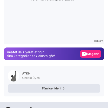
Video
Test
Reklam
Gündem
Keşfet
ile ziyaret ettiğin
Magazin
tüm kategorileri tek akışta gör!
Video
Test
ATKN
Onedio Üyesi
Tüm içerikleri