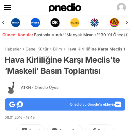
Güncel Konular
Bastonla Vurdu!
"Manyak Mısınız?"
30 Yıl Önce👀
Haberler
Genel Kültür
Bilim
Hava Kirliliğine Karşı Meclis'te 
Hava Kirliliğine Karşı Meclis'te
‘Maskeli’ Basın Toplantısı
ATKN
- Onedio Üyesi
Onedio’yu Google'a ekleyin
08.01.2016 - 18:49