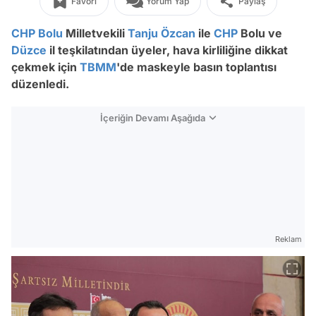
Favori
Yorum Yap
Paylaş
CHP
Bolu
Milletvekili
Tanju Özcan
ile
CHP
Bolu ve
Düzce
il teşkilatından üyeler, hava kirliliğine dikkat
çekmek için
TBMM
'de maskeyle basın toplantısı
düzenledi.
İçeriğin Devamı Aşağıda
Reklam