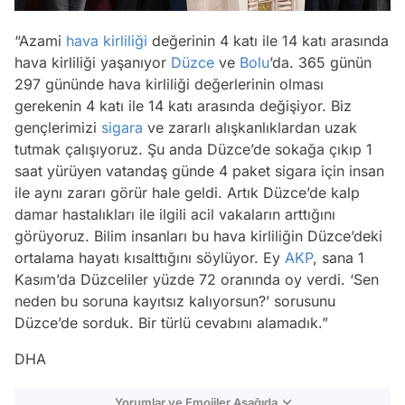
“Azami
hava kirliliği
değerinin 4 katı ile 14 katı arasında
hava kirliliği yaşanıyor
Düzce
ve
Bolu
’da. 365 günün
297 gününde hava kirliliği değerlerinin olması
gerekenin 4 katı ile 14 katı arasında değişiyor. Biz
gençlerimizi
sigara
ve zararlı alışkanlıklardan uzak
tutmak çalışıyoruz. Şu anda Düzce’de sokağa çıkıp 1
saat yürüyen vatandaş günde 4 paket sigara için insan
ile aynı zararı görür hale geldi. Artık Düzce’de kalp
damar hastalıkları ile ilgili acil vakaların arttığını
görüyoruz. Bilim insanları bu hava kirliliğin Düzce’deki
ortalama hayatı kısalttığını söylüyor. Ey
AKP
, sana 1
Kasım’da Düzceliler yüzde 72 oranında oy verdi. ‘Sen
neden bu soruna kayıtsız kalıyorsun?’ sorusunu
Düzce’de sorduk. Bir türlü cevabını alamadık.”
DHA
Yorumlar ve Emojiler Aşağıda