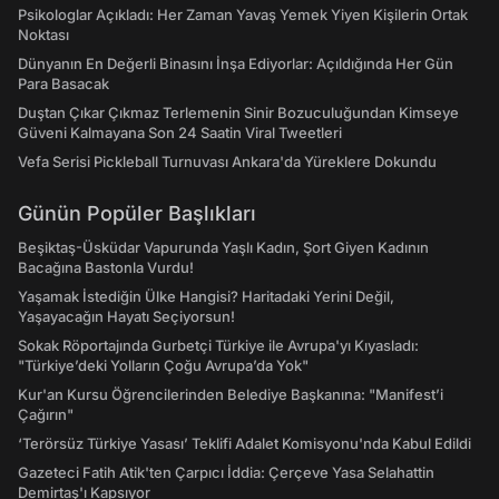
Psikologlar Açıkladı: Her Zaman Yavaş Yemek Yiyen Kişilerin Ortak
Noktası
Dünyanın En Değerli Binasını İnşa Ediyorlar: Açıldığında Her Gün
Para Basacak
Duştan Çıkar Çıkmaz Terlemenin Sinir Bozuculuğundan Kimseye
Güveni Kalmayana Son 24 Saatin Viral Tweetleri
Vefa Serisi Pickleball Turnuvası Ankara'da Yüreklere Dokundu
Günün Popüler Başlıkları
Beşiktaş-Üsküdar Vapurunda Yaşlı Kadın, Şort Giyen Kadının
Bacağına Bastonla Vurdu!
Yaşamak İstediğin Ülke Hangisi? Haritadaki Yerini Değil,
Yaşayacağın Hayatı Seçiyorsun!
Sokak Röportajında Gurbetçi Türkiye ile Avrupa'yı Kıyasladı:
"Türkiye’deki Yolların Çoğu Avrupa’da Yok"
Kur'an Kursu Öğrencilerinden Belediye Başkanına: "Manifest’i
Çağırın"
‘Terörsüz Türkiye Yasası’ Teklifi Adalet Komisyonu'nda Kabul Edildi
Gazeteci Fatih Atik'ten Çarpıcı İddia: Çerçeve Yasa Selahattin
Demirtaş'ı Kapsıyor