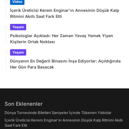
Video
İçerik Üreticisi Kerem Enginar'ın Annesinin Düşük Kalp
Ritmini Akıllı Saat Fark Etti
Yaşam
Psikologlar Açıkladı: Her Zaman Yavaş Yemek Yiyen
Kişilerin Ortak Noktası
Yaşam
Dünyanın En Değerli Binasını İnşa Ediyorlar: Açıldığında
Her Gün Para Basacak
Son Eklenenler
Dünya Turnesinde Biletleri Saniyeler İçinde Tükenen Yıldızlar
İçerik Üreticisi Kerem Enginar'ın Annesinin Düşük Kalp Ritmini Akıllı
Saat Fark Etti