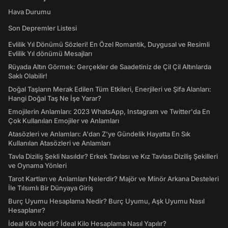
Hava Durumu
Son Depremler Listesi
Evlilik Yıl Dönümü Sözleri! En Özel Romantik, Duygusal ve Resimli
Evlilik Yıl dönümü Mesajları
Rüyada Altın Görmek: Gerçekler de Saadetiniz de Çil Çil Altınlarda
Saklı Olabilir!
Doğal Taşların Merak Edilen Tüm Etkileri, Enerjileri ve Şifa Alanları:
Hangi Doğal Taş Ne İşe Yarar?
Emojilerin Anlamları: 2023 WhatsApp, Instagram ve Twitter'da En
Çok Kullanılan Emojiler ve Anlamları
Atasözleri ve Anlamları: A'dan Z'ye Gündelik Hayatta En Sık
Kullanılan Atasözleri ve Anlamları
Tavla Diziliş Şekli Nasıldır? Erkek Tavlası ve Kız Tavlası Diziliş Şekilleri
ve Oynama Yönleri
Tarot Kartları ve Anlamları Nelerdir? Majör ve Minör Arkana Desteleri
İle Tılsımlı Bir Dünyaya Giriş
Burç Uyumu Hesaplama Nedir? Burç Uyumu, Aşk Uyumu Nasıl
Hesaplanır?
İdeal Kilo Nedir? İdeal Kilo Hesaplama Nasıl Yapılır?