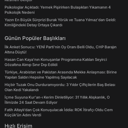
Psikologlar Açıkladı: Yemek Pişirirken Bulaşıkları Yıkamanın 4
Psikolojik Nedeni
Yazın En Büyük Sürprizi Burak Yörük ve Tuana Yılmaz'dan Geldi:
Kimliğindeki Detay Ortaya Çıkardı
Günün Popüler Başlıkları
İlk Anket Sonucu: YENİ Parti'nin Oy Oranı Belli Oldu, CHP Barajın
Altına Düştü!
Hasan Can Kaya’nın Konuşanlar Programına Katılan Seyirci
Gözaltına Alınıp Sınır Dışı Edildi
Türkiye, Arabistan ve Pakistan Arasında Mekke Anlaşması: Birine
Yapılan Saldırı Hepsine Yapılmış Sayılacak
Hiçbir Tuzak Onu Durduramıyordu: 3 Yıldır Çiftçilerin Baş Belası
Olan Kedi Yakalandı
İçme Suyuna Kur'an-ı Kerim Dinletiliyor: 31 Yıllık Alışkanlık, O
İlimizde 24 Saat Devam Ediyor
Fatih Altaylı’dan Çok Konuşulacak İddia: ROK İtirafçı Oldu Cem
Küçük’ün Adını Verdi
Hızlı Erişim