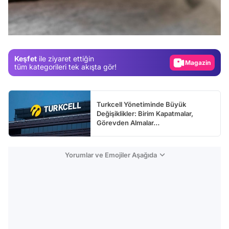
Test
Gündem
Magazin
Keşfet
ile ziyaret ettiğin
Video
tüm kategorileri tek akışta gör!
Test
Turkcell Yönetiminde Büyük
Değişiklikler: Birim Kapatmalar,
Görevden Almalar…
Yorumlar ve Emojiler Aşağıda