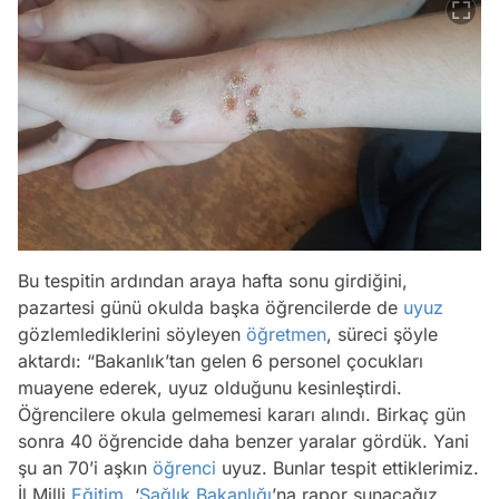
Bu tespitin ardından araya hafta sonu girdiğini,
pazartesi günü okulda başka öğrencilerde de
uyuz
gözlemlediklerini söyleyen
öğretmen
, süreci şöyle
aktardı:
“Bakanlık’tan gelen 6 personel çocukları
muayene ederek, uyuz olduğunu kesinleştirdi.
Öğrencilere okula gelmemesi kararı alındı. Birkaç gün
sonra 40 öğrencide daha benzer yaralar gördük. Yani
şu an 70’i aşkın
öğrenci
uyuz. Bunlar tespit ettiklerimiz.
İl Milli
Eğitim
, ‘
Sağlık Bakanlığı
’na rapor sunacağız,