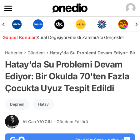
Güncel Konular
Kural Değişiyor
Emekli Zammı
Acı Gerçekler
Haberler
Gündem
Hatay'da Su Problemi Devam Ediyor: Bir O
Hatay'da Su Problemi Devam
Ediyor: Bir Okulda 70'ten Fazla
Çocukta Uyuz Tespit Edildi
Deprem
Hatay
Ali Can YAYCILI
- Gündem Editörü
Onedio’yu Google'a ekleyin