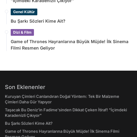
"İçimdeki Karadenizli Çıkıyor"
Genel Kültür
Bu Şarkı Sözleri Kime Ait?
Dizi & Film
Game of Thrones Hayranlarına Büyük Müjde! İlk Sinema
Filmi Resmen Geliyor
Son Eklenenler
Kuruyan Çimleri Canlandıran Doğal Yöntem: Tek Bir Malzeme
Çimleri Daha Gür Yapıyor
Taşacak Bu Deniz'in Fadime'sinden Dikkat Çeken İtiraf! "İçimdeki
Karadenizli Çıkıyor"
Bu Şarkı Sözleri Kime Ait?
Game of Thrones Hayranlarına Büyük Müjde! İlk Sinema Filmi
Resmen Geliyor