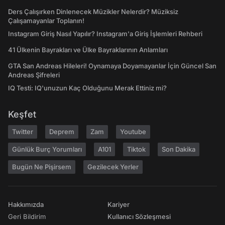
Ders Çalışırken Dinlenecek Müzikler Nelerdir? Müziksiz
Çalışamayanlar Toplanın!
Instagram Giriş Nasıl Yapılır? Instagram'a Giriş İşlemleri Rehberi
41 Ülkenin Bayrakları ve Ülke Bayraklarının Anlamları
GTA San Andreas Hileleri! Oynamaya Doyamayanlar İçin Güncel San
Andreas Şifreleri
IQ Testi: IQ'unuzun Kaç Olduğunu Merak Ettiniz mi?
Keşfet
Twitter
Deprem
Zam
Youtube
Günlük Burç Yorumları
A101
Tiktok
Son Dakika
Bugün Ne Pişirsem
Gezilecek Yerler
Hakkımızda
Kariyer
Geri Bildirim
Kullanıcı Sözleşmesi