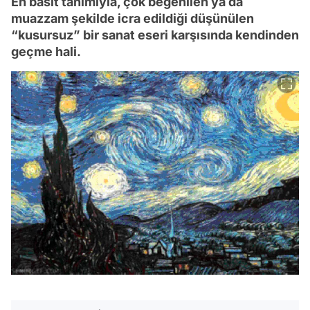
En basit tanımıyla, çok beğenilen ya da
muazzam şekilde icra edildiği düşünülen
“kusursuz” bir sanat eseri karşısında kendinden
geçme hali.