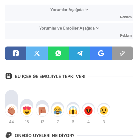
Yorumlar Aşağıda
Reklam
Yorumlar ve Emojiler Aşağıda
Reklam
BU İÇERİĞE EMOJİYLE TEPKİ VER!
44
16
12
7
6
4
3
ONEDİO ÜYELERİ NE DİYOR?