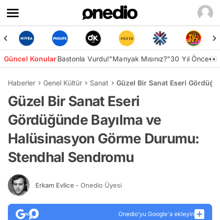
Güncel Konular
Bastonla Vurdu!
"Manyak Mısınız?"
30 Yıl Önce👀
Haberler
Genel Kültür
Sanat
Güzel Bir Sanat Eseri Gördü
Güzel Bir Sanat Eseri
Gördüğünde Bayılma ve
Halüsinasyon Görme Durumu:
Stendhal Sendromu
Erkam Evlice
- Onedio Üyesi
Onedio’yu Google'a ekleyin