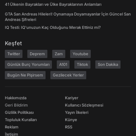
41 Ülkenin Bayrakları ve Ülke Bayraklarının Anlamları
GTA San Andreas Hileleri! Oynamaya Doyamayanlar İçin Güncel San
Andreas Şifreleri
IQ Testi: IQ'unuzun Kaç Olduğunu Merak Ettiniz mi?
Keşfet
Twitter
Deprem
Zam
Youtube
Günlük Burç Yorumları
A101
Tiktok
Son Dakika
Bugün Ne Pişirsem
Gezilecek Yerler
Hakkımızda
Kariyer
Geri Bildirim
Kullanıcı Sözleşmesi
Gizlilik Politikası
Yayın İlkeleri
Topluluk Kuralları
Künye
Reklam
RSS
İletişim