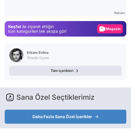
Test
Reklam
Gündem
Keşfet
ile ziyaret ettiğin
Magazin
tüm kategorileri tek akışta gör!
Video
Test
Erkam Evlice
Onedio Üyesi
Tüm içerikleri
Sana Özel Seçtiklerimiz
Daha Fazla Sana Özel İçerikler