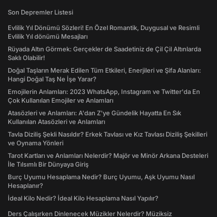
Son Depremler Listesi
Evlilik Yıl Dönümü Sözleri! En Özel Romantik, Duygusal ve Resimli
Evlilik Yıl dönümü Mesajları
Rüyada Altın Görmek: Gerçekler de Saadetiniz de Çil Çil Altınlarda
Saklı Olabilir!
Doğal Taşların Merak Edilen Tüm Etkileri, Enerjileri ve Şifa Alanları:
Hangi Doğal Taş Ne İşe Yarar?
Emojilerin Anlamları: 2023 WhatsApp, Instagram ve Twitter'da En
Çok Kullanılan Emojiler ve Anlamları
Atasözleri ve Anlamları: A'dan Z'ye Gündelik Hayatta En Sık
Kullanılan Atasözleri ve Anlamları
Tavla Diziliş Şekli Nasıldır? Erkek Tavlası ve Kız Tavlası Diziliş Şekilleri
ve Oynama Yönleri
Tarot Kartları ve Anlamları Nelerdir? Majör ve Minör Arkana Desteleri
İle Tılsımlı Bir Dünyaya Giriş
Burç Uyumu Hesaplama Nedir? Burç Uyumu, Aşk Uyumu Nasıl
Hesaplanır?
İdeal Kilo Nedir? İdeal Kilo Hesaplama Nasıl Yapılır?
Ders Çalışırken Dinlenecek Müzikler Nelerdir? Müziksiz