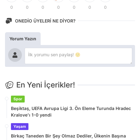
0
0
0
0
0
0
0
ONEDİO ÜYELERİ NE DİYOR?
Yorum Yazın
En Yeni İçerikler!
Spor
Beşiktaş, UEFA Avrupa Ligi 3. Ön Eleme Turunda Hradec
Kralove'ı 1-0 yendi
Yaşam
Birkaç Taneden Bir Şey Olmaz Dediler, Ülkenin Başına