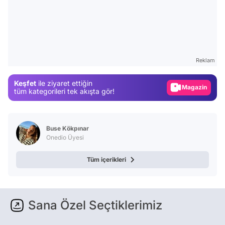
Video
Test
Reklam
Gündem
Keşfet
ile ziyaret ettiğin
Magazin
tüm kategorileri tek akışta gör!
Video
Test
Buse Kökpınar
Onedio Üyesi
Tüm içerikleri
Sana Özel Seçtiklerimiz