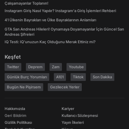
Çalışamayanlar Toplanın!
Instagram Giriş Nasıl Yapılır? Instagram'a Giriş İşlemleri Rehberi
41 Ülkenin Bayrakları ve Ülke Bayraklarının Anlamları
GTA San Andreas Hileleri! Oynamaya Doyamayanlar İçin Güncel San
Andreas Şifreleri
IQ Testi: IQ'unuzun Kaç Olduğunu Merak Ettiniz mi?
Keşfet
Twitter
Deprem
Zam
Youtube
Günlük Burç Yorumları
A101
Tiktok
Son Dakika
Bugün Ne Pişirsem
Gezilecek Yerler
Hakkımızda
Kariyer
Geri Bildirim
Kullanıcı Sözleşmesi
Gizlilik Politikası
Yayın İlkeleri