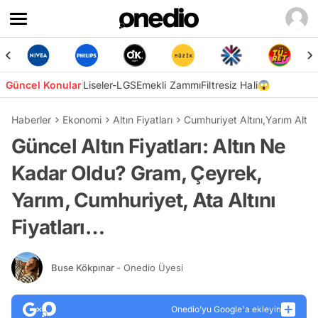
Güncel Konular
Liseler-LGS
Emekli Zammı
Filtresiz Hali😱
Haberler
Ekonomi
Altın Fiyatları
Cumhuriyet Altını
,
Yarım Altın
,
Güncel Altın Fiyatları: Altın Ne
Kadar Oldu? Gram, Çeyrek,
Yarım, Cumhuriyet, Ata Altını
Fiyatları…
Buse Kökpınar
- Onedio Üyesi
Onedio’yu Google'a ekleyin