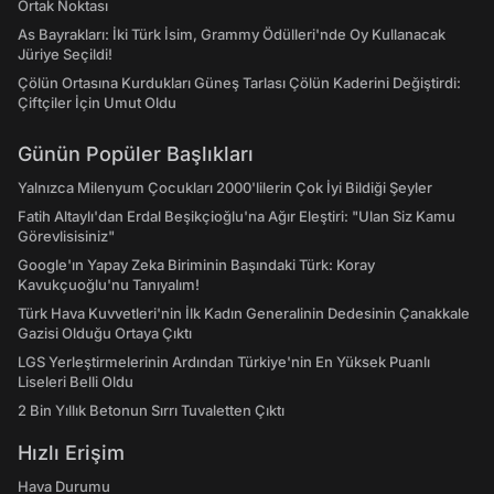
Ortak Noktası
As Bayrakları: İki Türk İsim, Grammy Ödülleri'nde Oy Kullanacak
Jüriye Seçildi!
Çölün Ortasına Kurdukları Güneş Tarlası Çölün Kaderini Değiştirdi:
Çiftçiler İçin Umut Oldu
Günün Popüler Başlıkları
Yalnızca Milenyum Çocukları 2000'lilerin Çok İyi Bildiği Şeyler
Fatih Altaylı'dan Erdal Beşikçioğlu'na Ağır Eleştiri: "Ulan Siz Kamu
Görevlisisiniz"
Google'ın Yapay Zeka Biriminin Başındaki Türk: Koray
Kavukçuoğlu'nu Tanıyalım!
Türk Hava Kuvvetleri'nin İlk Kadın Generalinin Dedesinin Çanakkale
Gazisi Olduğu Ortaya Çıktı
LGS Yerleştirmelerinin Ardından Türkiye'nin En Yüksek Puanlı
Liseleri Belli Oldu
2 Bin Yıllık Betonun Sırrı Tuvaletten Çıktı
Hızlı Erişim
Hava Durumu