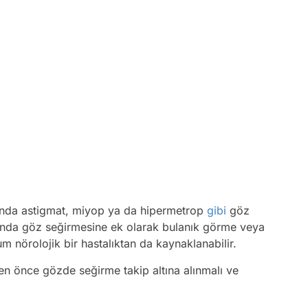
ında astigmat, miyop ya da hipermetrop
gibi
göz
manda göz seğirmesine ek olarak bulanık görme veya
m nörolojik bir hastalıktan da kaynaklanabilir.
n önce gözde seğirme takip altına alınmalı ve