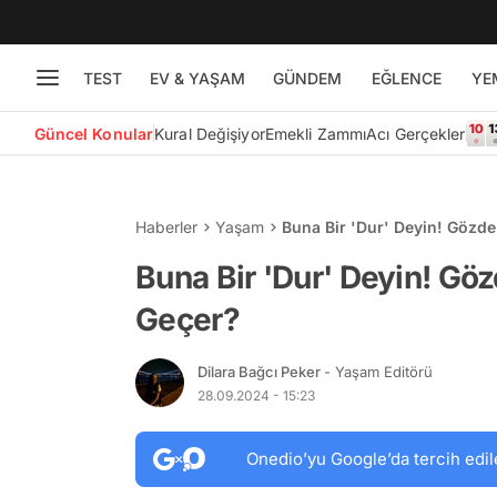
TEST
EV & YAŞAM
GÜNDEM
EĞLENCE
YE
Güncel Konular
Kural Değişiyor
Emekli Zammı
Acı Gerçekler
Haberler
Yaşam
Buna Bir 'Dur' Deyin! Gözde
Buna Bir 'Dur' Deyin! Gö
Geçer?
Dilara Bağcı Peker
- Yaşam Editörü
28.09.2024 - 15:23
Onedio’yu Google’da tercih edil