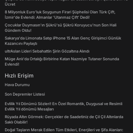
Ücret
8 Milyonluk Euro'luk Soygunun Firari Şüphelisi Olan Türk Çift,
İzmir'de Evlendi: Almanlar 'Utanmaz Çift' Dedi!
Çocuklar Duymasın'ın Şükrü'sü Şükrü Koruyucu'nun Son Hali
Gündem Oldu!
Sakarya'da Limonata Satıp iPhone 15 Alan Genç Girişimci Günlük
Kazancını Paylaştı
ultrAslan Lideri Sebahattin Şirin Gözaltına Alındı
Müge Anlı'da Ortalığı Birbirine Katan Nazmiye Tutaner Sonunda
Evlendi!
Hızlı Erişim
Hava Durumu
Son Depremler Listesi
Evlilik Yıl Dönümü Sözleri! En Özel Romantik, Duygusal ve Resimli
Evlilik Yıl dönümü Mesajları
Rüyada Altın Görmek: Gerçekler de Saadetiniz de Çil Çil Altınlarda
Saklı Olabilir!
Doğal Taşların Merak Edilen Tüm Etkileri, Enerjileri ve Şifa Alanları: