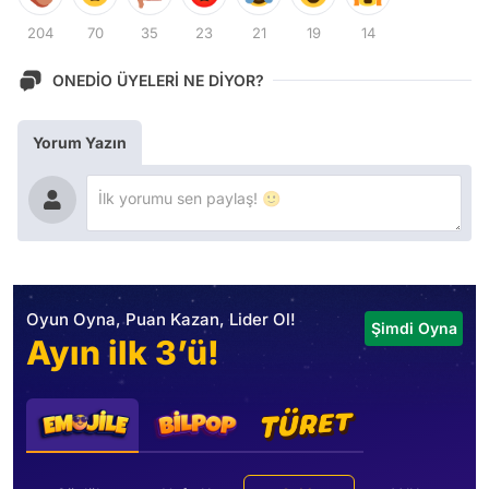
204
70
35
23
21
19
14
ONEDİO ÜYELERİ NE DİYOR?
Yorum Yazın
Oyun Oyna, Puan Kazan, Lider Ol!
Şimdi Oyna
Ayın ilk 3’ü!