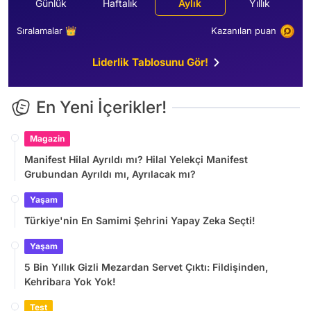
Günlük
Haftalık
Aylık
Yıllık
Sıralamalar 👑
Kazanılan puan
Liderlik Tablosunu Gör!
En Yeni İçerikler!
Magazin
Manifest Hilal Ayrıldı mı? Hilal Yelekçi Manifest
Grubundan Ayrıldı mı, Ayrılacak mı?
Yaşam
Türkiye'nin En Samimi Şehrini Yapay Zeka Seçti!
Yaşam
5 Bin Yıllık Gizli Mezardan Servet Çıktı: Fildişinden,
Kehribara Yok Yok!
Test