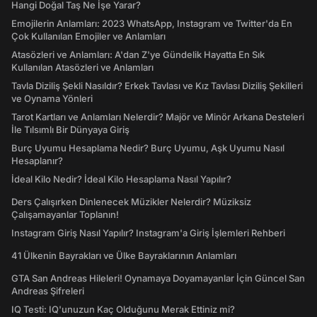
Hangi Doğal Taş Ne İşe Yarar?
Emojilerin Anlamları: 2023 WhatsApp, Instagram ve Twitter'da En
Çok Kullanılan Emojiler ve Anlamları
Atasözleri ve Anlamları: A'dan Z'ye Gündelik Hayatta En Sık
Kullanılan Atasözleri ve Anlamları
Tavla Diziliş Şekli Nasıldır? Erkek Tavlası ve Kız Tavlası Diziliş Şekilleri
ve Oynama Yönleri
Tarot Kartları ve Anlamları Nelerdir? Majör ve Minör Arkana Desteleri
İle Tılsımlı Bir Dünyaya Giriş
Burç Uyumu Hesaplama Nedir? Burç Uyumu, Aşk Uyumu Nasıl
Hesaplanır?
İdeal Kilo Nedir? İdeal Kilo Hesaplama Nasıl Yapılır?
Ders Çalışırken Dinlenecek Müzikler Nelerdir? Müziksiz
Çalışamayanlar Toplanın!
Instagram Giriş Nasıl Yapılır? Instagram'a Giriş İşlemleri Rehberi
41 Ülkenin Bayrakları ve Ülke Bayraklarının Anlamları
GTA San Andreas Hileleri! Oynamaya Doyamayanlar İçin Güncel San
Andreas Şifreleri
IQ Testi: IQ'unuzun Kaç Olduğunu Merak Ettiniz mi?