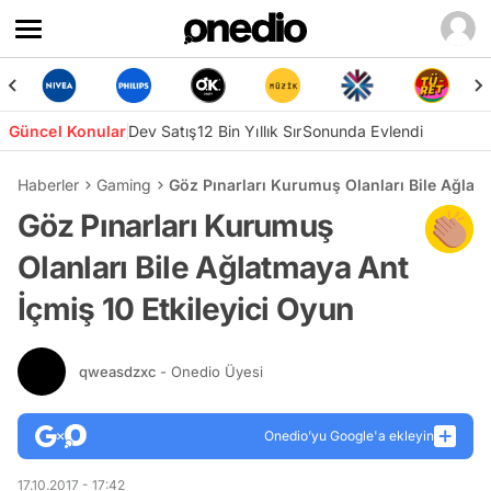
Güncel Konular
Dev Satış
12 Bin Yıllık Sır
Sonunda Evlendi
Haberler
Gaming
Göz Pınarları Kurumuş Olanları Bile Ağlatm
Göz Pınarları Kurumuş
Olanları Bile Ağlatmaya Ant
İçmiş 10 Etkileyici Oyun
qweasdzxc
- Onedio Üyesi
Onedio’yu Google'a ekleyin
17.10.2017 - 17:42