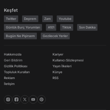
Keşfet
Twitter
Deprem
Zam
Youtube
Günlük Burç Yorumları
A101
Tiktok
Son Dakika
Bugün Ne Pişirsem
Gezilecek Yerler
Hakkımızda
Kariyer
Geri Bildirim
Kullanıcı Sözleşmesi
Gizlilik Politikası
Yayın İlkeleri
Topluluk Kuralları
Künye
Reklam
RSS
İletişim