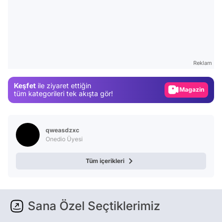
Video
Test
Gündem
Reklam
Magazin
Keşfet
ile ziyaret ettiğin
Video
tüm kategorileri tek akışta gör!
Test
qweasdzxc
Onedio Üyesi
Tüm içerikleri
Sana Özel Seçtiklerimiz