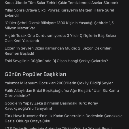
Koca Ülkede Tüm Sular Zehirli Çıktı: Temizlemesi Asırlar Sürecek
Yıllar Sonra Ortaya Çıktı: Poyraz Karayel'in Meltem'i Hare Sürel
Evlendi!
'Ölüler Şehri' Olarak Biliniyor: 1300 Kişinin Yaşadığı Şehirde 1,5
Milyon Mezar Var
Hiçbir Tuzak Onu Durduramıyordu: 3 Yıldır Çiftçilerin Baş Belası
Olan Kedi Yakalandı
Exxen'in Sevilen Dizisi Karma'dan Müjde: 2. Sezon Çekimleri
Resmen Başladı!
Eski Sevgilinin Düğününde Dj Olsan Hangi Şarkıyı Çalardın?
Günün Popüler Başlıkları
Yalnızca Milenyum Çocukları 2000'lilerin Çok İyi Bildiği Şeyler
Fatih Altaylı'dan Erdal Beşikçioğlu'na Ağır Eleştiri: "Ulan Siz Kamu
Görevlisisiniz"
Google'ın Yapay Zeka Biriminin Başındaki Türk: Koray
Kavukçuoğlu'nu Tanıyalım!
Türk Hava Kuvvetleri'nin İlk Kadın Generalinin Dedesinin Çanakkale
Gazisi Olduğu Ortaya Çıktı
LGS Yerleştirmelerinin Ardından Türkiye'nin En Yüksek Puanlı