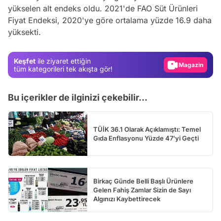
yükselen alt endeks oldu. 2021'de FAO Süt Ürünleri
Video
Fiyat Endeksi, 2020'ye göre ortalama yüzde 16.9 daha
yüksekti.
Test
Gündem
Keşfet
ile ziyaret ettiğin
Magazin
tüm kategorileri tek akışta gör!
Video
Bu içerikler de ilginizi çekebilir...
Test
TÜİK 36.1 Olarak Açıklamıştı: Temel
Gıda Enflasyonu Yüzde 47'yi Geçti
Birkaç Günde Belli Başlı Ürünlere
Gelen Fahiş Zamlar Sizin de Sayı
Algınızı Kaybettirecek