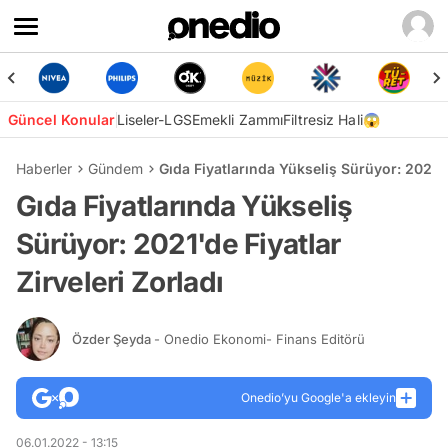
Güncel Konular
Liseler-LGS
Emekli Zammı
Filtresiz Hali😱
Haberler
Gündem
Gıda Fiyatlarında Yükseliş Sürüyor: 2021'de
Gıda Fiyatlarında Yükseliş
Sürüyor: 2021'de Fiyatlar
Zirveleri Zorladı
Özder Şeyda
- Onedio Ekonomi- Finans Editörü
Onedio’yu Google'a ekleyin
06.01.2022 - 13:15