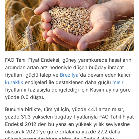
FAO Tahıl Fiyat Endeksi, güney yarımkürede hasatların
ardından artan arz nedeniyle düşen buğday ihracat
fiyatları, güçlü talep ve
Brezilya
'da devam eden kalıcı
kuraklık
endişeleri ile desteklenen daha güçlü
mısır
fiyatlarını fazlasıyla dengelediği için Kasım ayına göre
yüzde 0.6 düştü.
Bununla birlikte, tüm yıl için, yüzde 44.1 artan mısır,
yüzde 31.3 yükselen buğday fiyatlarıyla FAO Tahıl Fiyat
Endeksi 2012'den bu yana en yüksek yıllık seviyesine
ulaşarak 2020'ye göre ortalama yüzde 27.2 daha
yüksek gerçekleşirken pirinç de yüzde 4 düştü.