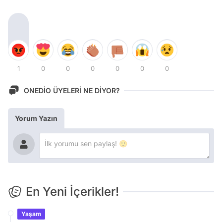
1
0
0
0
0
0
0
ONEDİO ÜYELERİ NE DİYOR?
Yorum Yazın
En Yeni İçerikler!
Yaşam