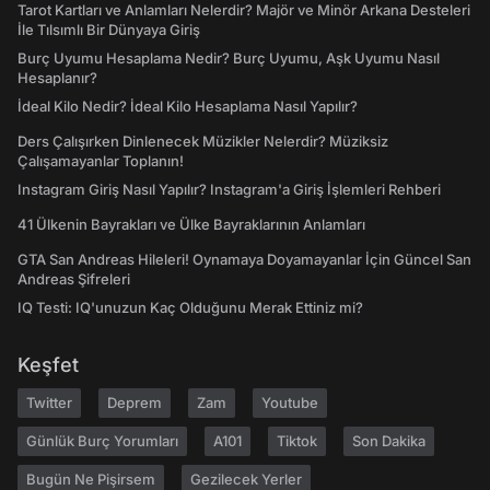
Tarot Kartları ve Anlamları Nelerdir? Majör ve Minör Arkana Desteleri
İle Tılsımlı Bir Dünyaya Giriş
Burç Uyumu Hesaplama Nedir? Burç Uyumu, Aşk Uyumu Nasıl
Hesaplanır?
İdeal Kilo Nedir? İdeal Kilo Hesaplama Nasıl Yapılır?
Ders Çalışırken Dinlenecek Müzikler Nelerdir? Müziksiz
Çalışamayanlar Toplanın!
Instagram Giriş Nasıl Yapılır? Instagram'a Giriş İşlemleri Rehberi
41 Ülkenin Bayrakları ve Ülke Bayraklarının Anlamları
GTA San Andreas Hileleri! Oynamaya Doyamayanlar İçin Güncel San
Andreas Şifreleri
IQ Testi: IQ'unuzun Kaç Olduğunu Merak Ettiniz mi?
Keşfet
Twitter
Deprem
Zam
Youtube
Günlük Burç Yorumları
A101
Tiktok
Son Dakika
Bugün Ne Pişirsem
Gezilecek Yerler