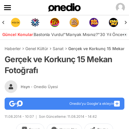
Güncel Konular
Bastonla Vurdu!
"Manyak Mısınız?"
30 Yıl Önce👀
Haberler
Genel Kültür
Sanat
Gerçek ve Korkunç 15 Mekan F
Gerçek ve Korkunç 15 Mekan
Fotoğrafı
Hsyn
- Onedio Üyesi
Onedio’yu Google'a ekleyin
11.08.2014 - 10:07
Son Güncelleme: 11.08.2014 - 14:42