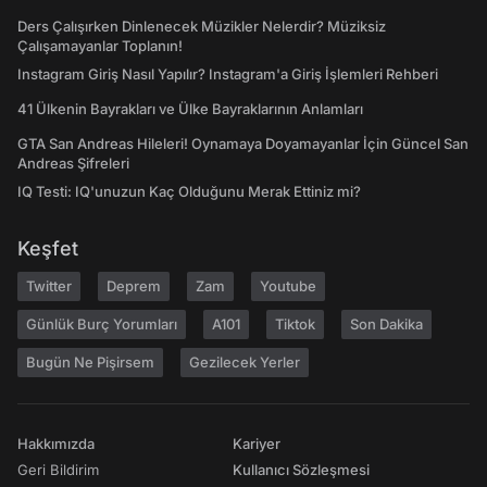
Ders Çalışırken Dinlenecek Müzikler Nelerdir? Müziksiz
Çalışamayanlar Toplanın!
Instagram Giriş Nasıl Yapılır? Instagram'a Giriş İşlemleri Rehberi
41 Ülkenin Bayrakları ve Ülke Bayraklarının Anlamları
GTA San Andreas Hileleri! Oynamaya Doyamayanlar İçin Güncel San
Andreas Şifreleri
IQ Testi: IQ'unuzun Kaç Olduğunu Merak Ettiniz mi?
Keşfet
Twitter
Deprem
Zam
Youtube
Günlük Burç Yorumları
A101
Tiktok
Son Dakika
Bugün Ne Pişirsem
Gezilecek Yerler
Hakkımızda
Kariyer
Geri Bildirim
Kullanıcı Sözleşmesi