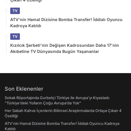
TV
ATV'nin Hamal Dizisine Bomba Transfer! İddialı Oyuncu
Kadroya Katıldı
TV
Kızılcık Şerbeti'nin Değişen Kadrosundan Daha 17'nin
Akıbetine TV Dünyasında Bugün Yaşananlar
Son Eklenenler
Sokak Röportajında Gurbetçi Türkiye ile Avrupa'yı Kıyasladı:
"Türkiye’deki Yolların Çoğu Avrupa’da Yok"
Her Sabah Kahve İçenlerin Bilimsel Araştırmalarda Ortaya Çıkan 4
Özelliği
ATV'nin Hamal Dizisine Bomba Transfer! İddialı Oyuncu Kadroya
Katıldı