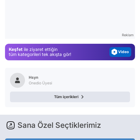
Video
Test
Gündem
Magazin
Reklam
Video
Keşfet
ile ziyaret ettiğin
Test
tüm kategorileri tek akışta gör!
Hsyn
Onedio Üyesi
Tüm içerikleri
Sana Özel Seçtiklerimiz