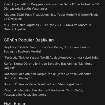
Kızılcık Şerbeti'nin Değişen Kadrosundan Daha 17'nin Akıbetine TV
Dünyasında Bugün Yaşananlar
Ağustos 2026 Tesla Fiyat Listesi! İşte Tesla Model Y Güncel Fiyatları
ve Özellikleri
MG Fiyat Listesi Ağustos 2026! İşte ZS, HS, MG4 ve Marvel R
Güncel Fiyatları
Günün Popüler Başlıkları
Beşiktaş-Üsküdar Vapurunda Yaşlı Kadın, Şort Giyen Kadının
Bacağına Bastonla Vurdu!
‘Terörsüz Türkiye Yasası’ Teklifi Adalet Komisyonu'nda Kabul Edildi
Kur'an Kursu Öğrencilerinden Belediye Başkanına: "Manifest’i
Çağırın"
Gazeteci Fatih Atik'ten Çarpıcı İddia: Çerçeve Yasa Selahattin
Demirtaş'ı Kapsıyor
Dursun Özbek'in Veda Davetine Icardi'den Soğuk Yanıt
Yaşamak İstediğin Ülke Hangisi? Haritadaki Yerini Değil,
Yaşayacağın Hayatı Seçiyorsun!
Hızlı Erişim