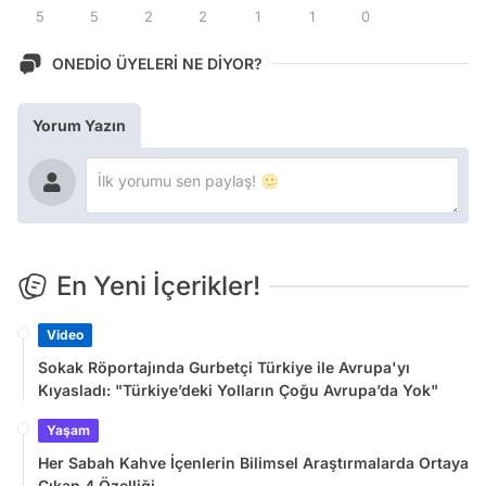
5
5
2
2
1
1
0
ONEDİO ÜYELERİ NE DİYOR?
Yorum Yazın
En Yeni İçerikler!
Video
Sokak Röportajında Gurbetçi Türkiye ile Avrupa'yı
Kıyasladı: "Türkiye’deki Yolların Çoğu Avrupa’da Yok"
Yaşam
Her Sabah Kahve İçenlerin Bilimsel Araştırmalarda Ortaya
Çıkan 4 Özelliği