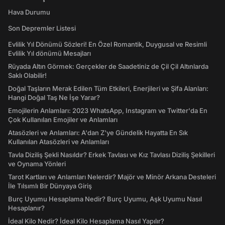
Hava Durumu
Son Depremler Listesi
Evlilik Yıl Dönümü Sözleri! En Özel Romantik, Duygusal ve Resimli
Evlilik Yıl dönümü Mesajları
Rüyada Altın Görmek: Gerçekler de Saadetiniz de Çil Çil Altınlarda
Saklı Olabilir!
Doğal Taşların Merak Edilen Tüm Etkileri, Enerjileri ve Şifa Alanları:
Hangi Doğal Taş Ne İşe Yarar?
Emojilerin Anlamları: 2023 WhatsApp, Instagram ve Twitter'da En
Çok Kullanılan Emojiler ve Anlamları
Atasözleri ve Anlamları: A'dan Z'ye Gündelik Hayatta En Sık
Kullanılan Atasözleri ve Anlamları
Tavla Diziliş Şekli Nasıldır? Erkek Tavlası ve Kız Tavlası Diziliş Şekilleri
ve Oynama Yönleri
Tarot Kartları ve Anlamları Nelerdir? Majör ve Minör Arkana Desteleri
İle Tılsımlı Bir Dünyaya Giriş
Burç Uyumu Hesaplama Nedir? Burç Uyumu, Aşk Uyumu Nasıl
Hesaplanır?
İdeal Kilo Nedir? İdeal Kilo Hesaplama Nasıl Yapılır?