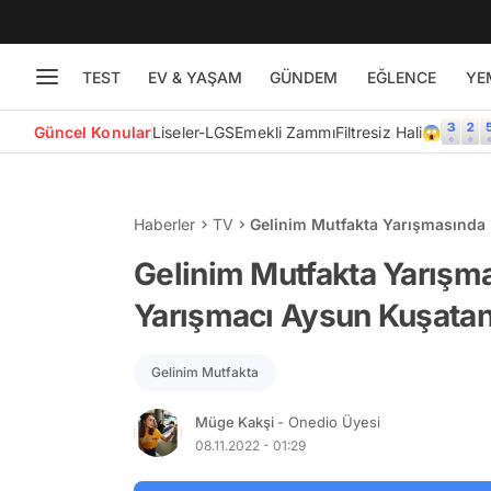
TEST
EV & YAŞAM
GÜNDEM
EĞLENCE
YE
Güncel Konular
Liseler-LGS
Emekli Zammı
Filtresiz Hali😱
Haberler
TV
Gelinim Mutfakta Yarışmasında
Kaybetti!
Gelinim Mutfakta Yarışm
Yarışmacı Aysun Kuşatan
Gelinim Mutfakta
Müge Kakşi
- Onedio Üyesi
08.11.2022 - 01:29