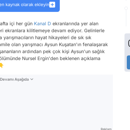
en kaynak olarak ekleyin
afta içi her gün
Kanal D
ekranlarında yer alan
eri ekranlara kilitlemeye devam ediyor. Gelinlerle
da yarışmacıların hayat hikayeleri de sık sık
mile olan yarışmacı Aysun Kuşatan'ın fenalaşarak
şananların ardından pek çok kişi Aysun'un sağlık
lümünde Nursel Ergin'den beklenen açıklama
👇
n Devamı Aşağıda
Reklam