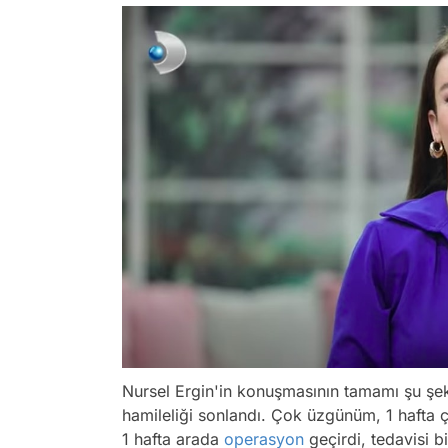
Nursel Ergin'in konuşmasının tamamı şu şek
hamileliği sonlandı. Çok üzgünüm, 1 hafta ç
1 hafta arada
operasyon
geçirdi, tedavisi bi