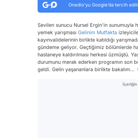
Onedio’yu Google’da tercih edil
Sevilen sunucu Nursel Ergin'in sunumuyla h
yemek yarışması
Gelinim Mutfakta
izleyicil
kayınvalidelerinin birlikte katıldığı yarışma
gündeme geliyor. Geçtiğimiz bölümlerde ha
hastaneye kaldırılması herkesi üzmüştü. Ya
durumunu merak ederken programın son bö
geldi. Gelin yaşananlara birlikte bakalım... 
İçeriği