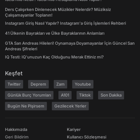
Ders Çalışırken Dinlenecek Müzikler Nelerdir? Müziksiz
Çalışamayanlar Toplanın!
Instagram Giriş Nasıl Yapılır? Instagram'a Giriş İşlemleri Rehberi
41 Ülkenin Bayrakları ve Ülke Bayraklarının Anlamları
GTA San Andreas Hileleri! Oynamaya Doyamayanlar İçin Güncel San
Andreas Şifreleri
IQ Testi: IQ'unuzun Kaç Olduğunu Merak Ettiniz mi?
Keşfet
Twitter
Deprem
Zam
Youtube
Günlük Burç Yorumları
A101
Tiktok
Son Dakika
Bugün Ne Pişirsem
Gezilecek Yerler
Hakkımızda
Kariyer
Geri Bildirim
Kullanıcı Sözleşmesi