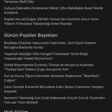
Yarışmacı Belli Oldu
Uykuya Dalmakta Zorlananlar Dikkat: Zihni Rahatlatan Basit Teknik
Açıklandı
Kaptan Necati Doğan 330 Bin Tonluk Dev Geminin Gece Yarısı
Yıldırım Fırtınasına Yakalandığı Anları Paylaştı
Günün Popüler Başlıkları
Beşiktaş-Üsküdar Vapurunda Yaşlı Kadın, Şort Giyen Kadının
Bacağına Bastonla Vurdu!
Yaşamak İstediğin Ülke Hangisi? Haritadaki Yerini Değil,
Yaşayacağın Hayatı Seçiyorsun!
Sokak Röportajında Gurbetçi Türkiye ile Avrupa'yı Kıyasladı:
"Türkiye’deki Yolların Çoğu Avrupa’da Yok"
Kur'an Kursu Öğrencilerinden Belediye Başkanına: "Manifest’i
Çağırın"
Uzun Süredir Kanserle Mücadele Eden Şarkıcı Cansever Hayatını
Kaybetti
Kemerini Takmadığı İçin Uçak Kalkamadı: Küçük Çocuk Yüzünden
Yolcular 1 Gün Bekledi
Hızlı Erişim