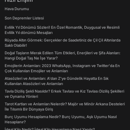
Hava Durumu
Son Depremler Listesi
Evlilik Yıl Dönümü Sözleri! En Özel Romantik, Duygusal ve Resimli
Evlilik Yıl dönümü Mesajları
Rüyada Altın Görmek: Gerçekler de Saadetiniz de Çil Çil Altınlarda
Saklı Olabilir!
Doğal Taşların Merak Edilen Tüm Etkileri, Enerjileri ve Şifa Alanları:
Hangi Doğal Taş Ne İşe Yarar?
Emojilerin Anlamları: 2023 WhatsApp, Instagram ve Twitter'da En
Çok Kullanılan Emojiler ve Anlamları
Atasözleri ve Anlamları: A'dan Z'ye Gündelik Hayatta En Sık
Kullanılan Atasözleri ve Anlamları
Tavla Diziliş Şekli Nasıldır? Erkek Tavlası ve Kız Tavlası Diziliş Şekilleri
ve Oynama Yönleri
Tarot Kartları ve Anlamları Nelerdir? Majör ve Minör Arkana Desteleri
İle Tılsımlı Bir Dünyaya Giriş
Burç Uyumu Hesaplama Nedir? Burç Uyumu, Aşk Uyumu Nasıl
Hesaplanır?
İdeal Kilo Nedir? İdeal Kilo Hesaplama Nasıl Yapılır?