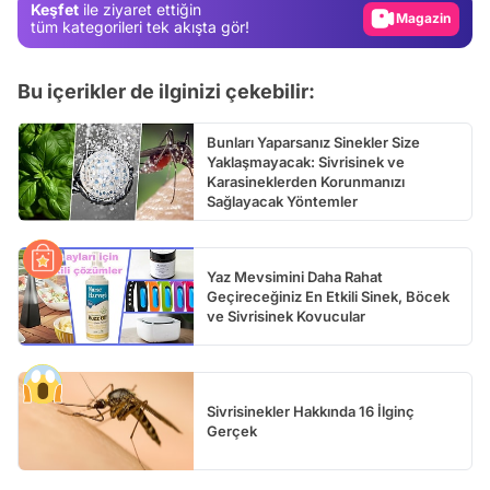
Keşfet
ile ziyaret ettiğin
Video
tüm kategorileri tek akışta gör!
Test
Bu içerikler de ilginizi çekebilir:
Bunları Yaparsanız Sinekler Size
Yaklaşmayacak: Sivrisinek ve
Karasineklerden Korunmanızı
Sağlayacak Yöntemler
Yaz Mevsimini Daha Rahat
Geçireceğiniz En Etkili Sinek, Böcek
ve Sivrisinek Kovucular
Sivrisinekler Hakkında 16 İlginç
Gerçek