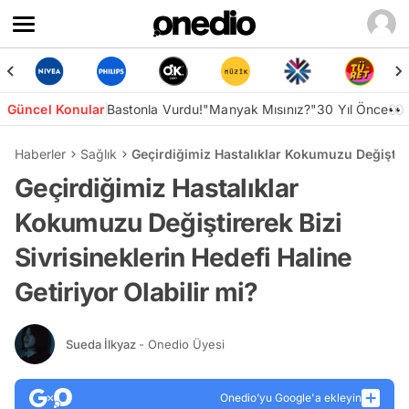
Güncel Konular
Bastonla Vurdu!
"Manyak Mısınız?"
30 Yıl Önce👀
Haberler
Sağlık
Geçirdiğimiz Hastalıklar Kokumuzu Değiştirer
Geçirdiğimiz Hastalıklar
Kokumuzu Değiştirerek Bizi
Sivrisineklerin Hedefi Haline
Getiriyor Olabilir mi?
Sueda İlkyaz
- Onedio Üyesi
Onedio’yu Google'a ekleyin