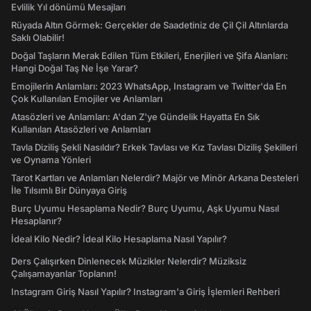
Evlilik Yıl dönümü Mesajları
Rüyada Altın Görmek: Gerçekler de Saadetiniz de Çil Çil Altınlarda
Saklı Olabilir!
Doğal Taşların Merak Edilen Tüm Etkileri, Enerjileri ve Şifa Alanları:
Hangi Doğal Taş Ne İşe Yarar?
Emojilerin Anlamları: 2023 WhatsApp, Instagram ve Twitter'da En
Çok Kullanılan Emojiler ve Anlamları
Atasözleri ve Anlamları: A'dan Z'ye Gündelik Hayatta En Sık
Kullanılan Atasözleri ve Anlamları
Tavla Diziliş Şekli Nasıldır? Erkek Tavlası ve Kız Tavlası Diziliş Şekilleri
ve Oynama Yönleri
Tarot Kartları ve Anlamları Nelerdir? Majör ve Minör Arkana Desteleri
İle Tılsımlı Bir Dünyaya Giriş
Burç Uyumu Hesaplama Nedir? Burç Uyumu, Aşk Uyumu Nasıl
Hesaplanır?
İdeal Kilo Nedir? İdeal Kilo Hesaplama Nasıl Yapılır?
Ders Çalışırken Dinlenecek Müzikler Nelerdir? Müziksiz
Çalışamayanlar Toplanın!
Instagram Giriş Nasıl Yapılır? Instagram'a Giriş İşlemleri Rehberi