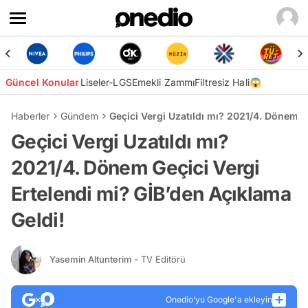
Güncel Konular
Liseler-LGS
Emekli Zammı
Filtresiz Hali😱
Haberler
Gündem
Geçici Vergi Uzatıldı mı? 2021/4. Dönem G
Geçici Vergi Uzatıldı mı?
2021/4. Dönem Geçici Vergi
Ertelendi mi? GİB’den Açıklama
Geldi!
Yasemin Altunterim
- TV Editörü
Onedio’yu Google'a ekleyin