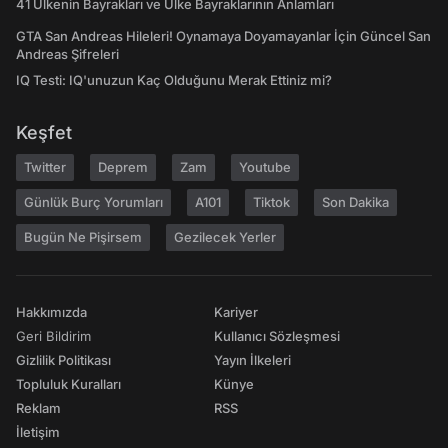
41 Ülkenin Bayrakları ve Ülke Bayraklarının Anlamları
GTA San Andreas Hileleri! Oynamaya Doyamayanlar İçin Güncel San
Andreas Şifreleri
IQ Testi: IQ'unuzun Kaç Olduğunu Merak Ettiniz mi?
Keşfet
Twitter
Deprem
Zam
Youtube
Günlük Burç Yorumları
A101
Tiktok
Son Dakika
Bugün Ne Pişirsem
Gezilecek Yerler
Hakkımızda
Kariyer
Geri Bildirim
Kullanıcı Sözleşmesi
Gizlilik Politikası
Yayın İlkeleri
Topluluk Kuralları
Künye
Reklam
RSS
İletişim