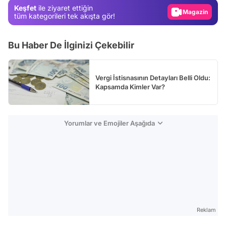
Keşfet
ile ziyaret ettiğin
Magazin
tüm kategorileri tek akışta gör!
Video
Bu Haber De İlginizi Çekebilir
Test
Vergi İstisnasının Detayları Belli Oldu:
Kapsamda Kimler Var?
Yorumlar ve Emojiler Aşağıda
Reklam