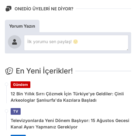
ONEDİO ÜYELERİ NE DİYOR?
Yorum Yazın
En Yeni İçerikler!
Gündem
12 Bin Yıllık Sırrı Çözmek İçin Türkiye'ye Geldiler: Çinli
Arkeologlar Şanlıurfa'da Kazılara Başladı
TV
Televizyonlarda Yeni Dönem Başlıyor: 15 Ağustos Gecesi
Kanal Ayarı Yapmanız Gerekiyor