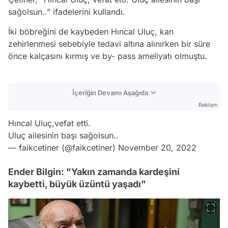
sağolsun..” ifadelerini kullandı.
İki böbreğini de kaybeden Hıncal Uluç, kan
zehirlenmesi sebebiyle tedavi altına alınırken bir süre
önce kalçasını kırmış ve by- pass ameliyatı olmuştu.
İçeriğin Devamı Aşağıda
Reklam
Hıncal Uluç,vefat etti.
Uluç ailesinin başı sağolsun..
— faikcetiner (@faikcetiner)
November 20, 2022
Ender Bilgin: "Yakın zamanda kardeşini
kaybetti, büyük üzüntü yaşadı"