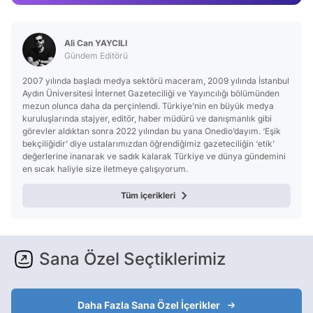
Video
Test
Ali Can YAYCILI
Gündem Editörü
2007 yılında başladı medya sektörü maceram, 2009 yılında İstanbul
Aydın Üniversitesi İnternet Gazeteciliği ve Yayıncılığı bölümünden
mezun olunca daha da perçinlendi. Türkiye’nin en büyük medya
kuruluşlarında stajyer, editör, haber müdürü ve danışmanlık gibi
görevler aldıktan sonra 2022 yılından bu yana Onedio’dayım. ‘Eşik
bekçiliğidir’ diye ustalarımızdan öğrendiğimiz gazeteciliğin ‘etik’
değerlerine inanarak ve sadık kalarak Türkiye ve dünya gündemini
en sıcak haliyle size iletmeye çalışıyorum.
Tüm içerikleri
Sana Özel Seçtiklerimiz
Daha Fazla Sana Özel İçerikler