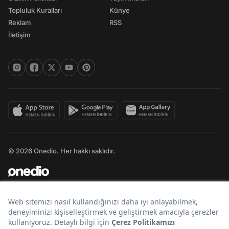
Topluluk Kuralları
Künye
Reklam
RSS
İletişim
© 2026 Onedio. Her hakkı saklıdır.
Bir
markasıdır.