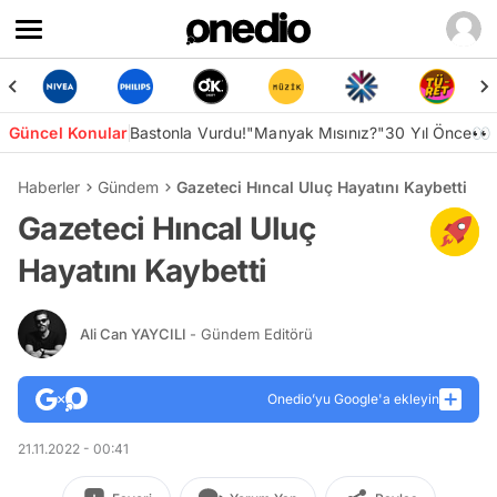
Güncel Konular
Bastonla Vurdu!
"Manyak Mısınız?"
30 Yıl Önce👀
Haberler
Gündem
Gazeteci Hıncal Uluç Hayatını Kaybetti
Gazeteci Hıncal Uluç
Hayatını Kaybetti
Ali Can YAYCILI
- Gündem Editörü
Onedio’yu Google'a ekleyin
21.11.2022 - 00:41