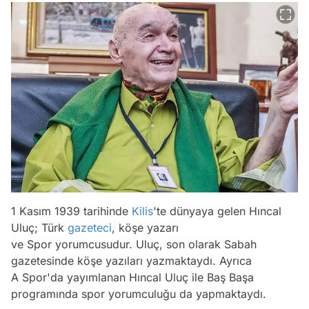
1 Kasım 1939 tarihinde
Kilis
'te dünyaya gelen Hıncal
Uluç; Türk
gazeteci
, köşe yazarı
ve Spor yorumcusudur. Uluç, son olarak Sabah
gazetesinde köşe yazıları yazmaktaydı. Ayrıca
A Spor'da yayımlanan Hıncal Uluç ile Baş Başa
programında spor yorumculuğu da yapmaktaydı.