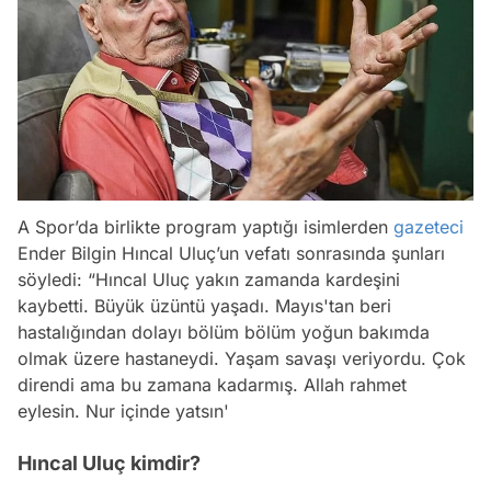
A Spor’da birlikte program yaptığı isimlerden
gazeteci
Ender Bilgin Hıncal Uluç’un vefatı sonrasında şunları
söyledi: “Hıncal Uluç yakın zamanda kardeşini
kaybetti. Büyük üzüntü yaşadı. Mayıs'tan beri
hastalığından dolayı bölüm bölüm yoğun bakımda
olmak üzere hastaneydi. Yaşam savaşı veriyordu. Çok
direndi ama bu zamana kadarmış. Allah rahmet
eylesin. Nur içinde yatsın'
Hıncal Uluç kimdir?