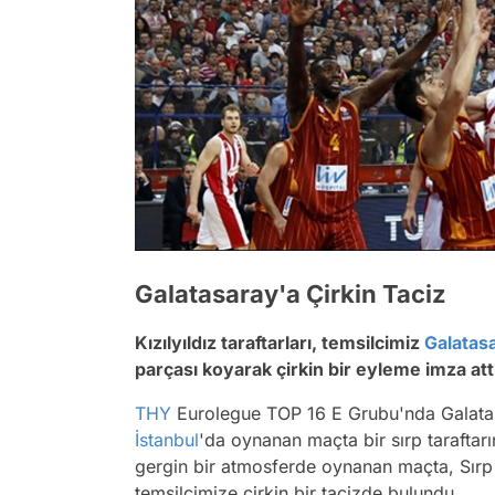
Galatasaray'a Çirkin Taciz
Kızılyıldız taraftarları, temsilcimiz
Galatas
parçası koyarak çirkin bir eyleme imza attı
THY
Eurolegue TOP 16 E Grubu'nda Galatasar
İstanbul
'da oynanan maçta bir sırp taraftar
gergin bir atmosferde oynanan maçta, Sırp
temsilcimize çirkin bir tacizde bulundu.