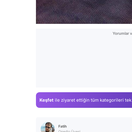
Yorumlar v
Keşfet
ile ziyaret ettiğin
tüm kategorileri tek
Fatih
Onedio Üyesi