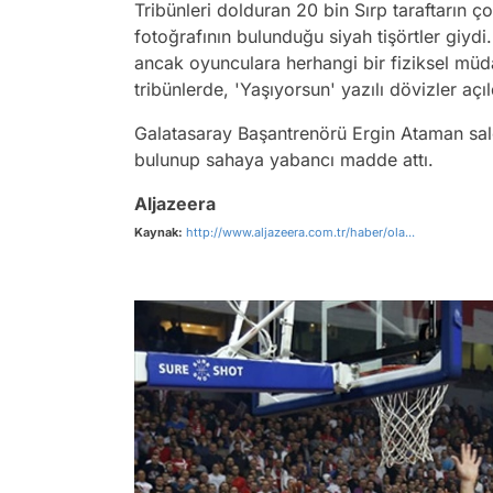
Tribünleri dolduran 20 bin Sırp taraftarın ç
fotoğrafının bulunduğu siyah tişörtler giyd
ancak oyunculara herhangi bir fiziksel mü
tribünlerde, 'Yaşıyorsun' yazılı dövizler açıl
Galatasaray Başantrenörü Ergin Ataman salon
bulunup sahaya yabancı madde attı.
Aljazeera
Kaynak:
http://www.aljazeera.com.tr/haber/ola...