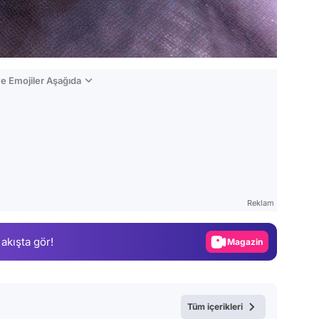
e Emojiler Aşağıda
Video
Test
Reklam
Gündem
 akışta gör!
Magazin
Video
Test
Tüm içerikleri