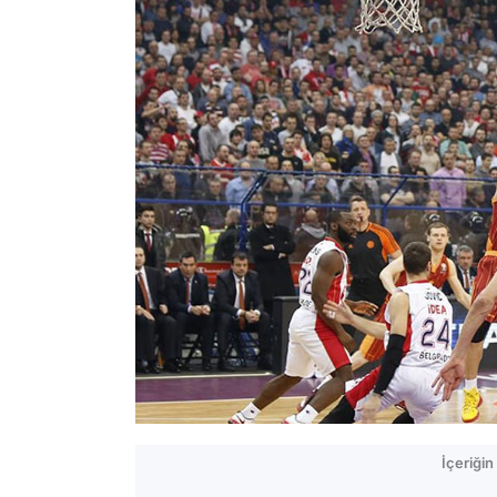
İçeriği