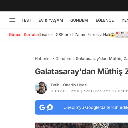
TEST
EV & YAŞAM
GÜNDEM
EĞLENCE
YE
Güncel Konular
Liseler-LGS
Emekli Zammı
Filtresiz Hali😱
Haberler
Gündem
Galatasaray'dan Müthiş Za
Galatasaray'dan Müthiş 
Fatih
- Onedio Üyesi
16.01.2015 - 22:31
Son Güncelleme: 16.01.2015
Onedio’yu Google’da tercih edil