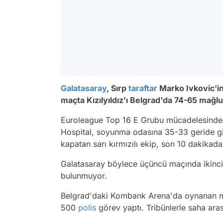
Galatasaray
, Sırp
taraftar
Marko Ivkovic'i
maçta Kızılyıldız'ı Belgrad'da 74-65 mağlup
Euroleague Top 16 E Grubu mücadelesinde 
Hospital, soyunma odasına 35-33 geride gi
kapatan sarı kırmızılı ekip, son 10 dakikad
Galatasaray böylece üçüncü maçında ikinci gal
bulunmuyor.
Belgrad'daki Kombank Arena'da oynanan maç
500
polis
görev yaptı. Tribünlerle saha arasın