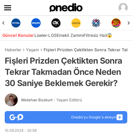
Güncel Konular
Liseler-LGS
Emekli Zammı
Filtresiz Hali😱
Haberler
Yaşam
Fişleri Prizden Çektikten Sonra Tekrar Ta
Fişleri Prizden Çektikten Sonra
Tekrar Takmadan Önce Neden
30 Saniye Beklemek Gerekir?
Metehan Bozkurt
- Yaşam Editörü
Onedio’yu Google'a ekleyin
10.09.2024 - 20:58