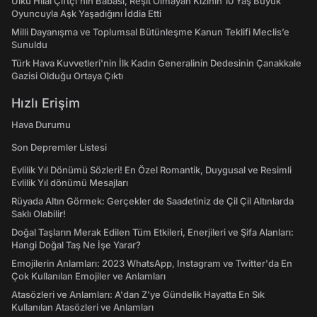
Ülkü Hilal Çiftçi'nin Babası, Reşit Olmayan Kızının 10 Yaş Büyük
Oyuncuyla Aşk Yaşadığını İddia Etti
Milli Dayanışma ve Toplumsal Bütünleşme Kanun Teklifi Meclis’e
Sunuldu
Türk Hava Kuvvetleri'nin İlk Kadın Generalinin Dedesinin Çanakkale
Gazisi Olduğu Ortaya Çıktı
Hızlı Erişim
Hava Durumu
Son Depremler Listesi
Evlilik Yıl Dönümü Sözleri! En Özel Romantik, Duygusal ve Resimli
Evlilik Yıl dönümü Mesajları
Rüyada Altın Görmek: Gerçekler de Saadetiniz de Çil Çil Altınlarda
Saklı Olabilir!
Doğal Taşların Merak Edilen Tüm Etkileri, Enerjileri ve Şifa Alanları:
Hangi Doğal Taş Ne İşe Yarar?
Emojilerin Anlamları: 2023 WhatsApp, Instagram ve Twitter'da En
Çok Kullanılan Emojiler ve Anlamları
Atasözleri ve Anlamları: A'dan Z'ye Gündelik Hayatta En Sık
Kullanılan Atasözleri ve Anlamları