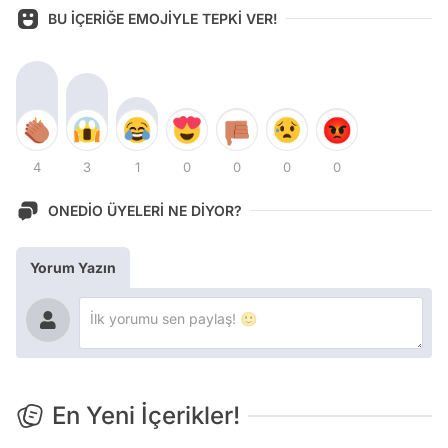
BU İÇERİĞE EMOJİYLE TEPKİ VER!
4
3
1
0
0
0
0
ONEDİO ÜYELERİ NE DİYOR?
Yorum Yazın
En Yeni İçerikler!