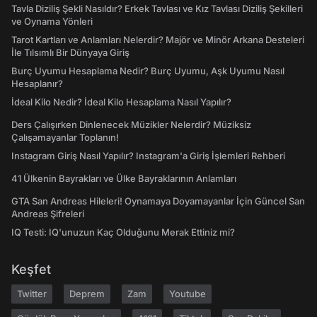
Tavla Diziliş Şekli Nasıldır? Erkek Tavlası ve Kız Tavlası Diziliş Şekilleri
ve Oynama Yönleri
Tarot Kartları ve Anlamları Nelerdir? Majör ve Minör Arkana Desteleri
İle Tılsımlı Bir Dünyaya Giriş
Burç Uyumu Hesaplama Nedir? Burç Uyumu, Aşk Uyumu Nasıl
Hesaplanır?
İdeal Kilo Nedir? İdeal Kilo Hesaplama Nasıl Yapılır?
Ders Çalışırken Dinlenecek Müzikler Nelerdir? Müziksiz
Çalışamayanlar Toplanın!
Instagram Giriş Nasıl Yapılır? Instagram'a Giriş İşlemleri Rehberi
41 Ülkenin Bayrakları ve Ülke Bayraklarının Anlamları
GTA San Andreas Hileleri! Oynamaya Doyamayanlar İçin Güncel San
Andreas Şifreleri
IQ Testi: IQ'unuzun Kaç Olduğunu Merak Ettiniz mi?
Keşfet
Twitter
Deprem
Zam
Youtube