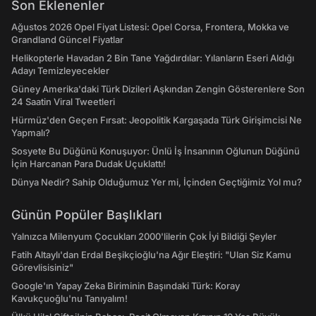
Son Eklenenler
Ağustos 2026 Opel Fiyat Listesi: Opel Corsa, Frontera, Mokka ve
Grandland Güncel Fiyatlar
Helikopterle Havadan 2 Bin Tane Yağdırdılar: Yılanların Eseri Aldığı
Adayı Temizleyecekler
Güney Amerika'daki Türk Dizileri Aşkından Zengin Gösterenlere Son
24 Saatin Viral Tweetleri
Hürmüz'den Geçen Fırsat: Jeopolitik Kargaşada Türk Girişimcisi Ne
Yapmalı?
Sosyete Bu Düğünü Konuşuyor: Ünlü İş İnsanının Oğlunun Düğünü
İçin Harcanan Para Dudak Uçuklattı!
Dünya Nedir? Sahip Olduğumuz Yer mi, İçinden Geçtiğimiz Yol mu?
Günün Popüler Başlıkları
Yalnızca Milenyum Çocukları 2000'lilerin Çok İyi Bildiği Şeyler
Fatih Altaylı'dan Erdal Beşikçioğlu'na Ağır Eleştiri: "Ulan Siz Kamu
Görevlisisiniz"
Google'ın Yapay Zeka Biriminin Başındaki Türk: Koray
Kavukçuoğlu'nu Tanıyalım!