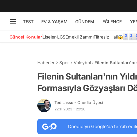
TEST
EV & YAŞAM
GÜNDEM
EĞLENCE
YE
Güncel Konular
Liseler-LGS
Emekli Zammı
Filtresiz Hali😱
Haberler
Spor
Voleybol
Filenin Sultanları'n
Dökmesi Taraftarını 
Filenin Sultanları'nın Yıld
Formasıyla Gözyaşları Dö
Ted Lasso
- Onedio Üyesi
22.11.2023 - 22:28
Onedio’yu Google’da tercih edil