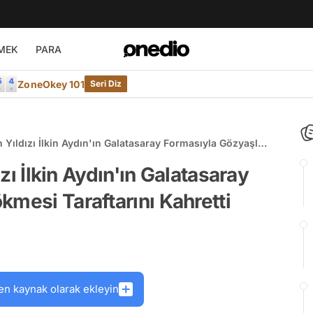
MEK
PARA
ZoneOkey 101
Seri Diz
ın Yıldızı İlkin Aydın'ın Galatasaray Formasıyla Gözyaşları
Kahretti
ızı İlkin Aydın'ın Galatasaray
kmesi Taraftarını Kahretti
en kaynak olarak ekleyin