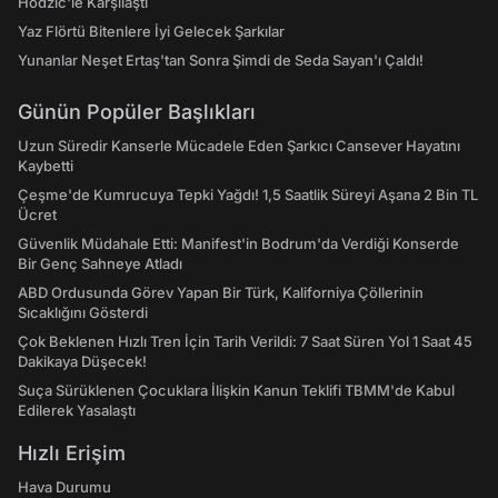
Hodzic'le Karşılaştı
Yaz Flörtü Bitenlere İyi Gelecek Şarkılar
Yunanlar Neşet Ertaş'tan Sonra Şimdi de Seda Sayan'ı Çaldı!
Günün Popüler Başlıkları
Uzun Süredir Kanserle Mücadele Eden Şarkıcı Cansever Hayatını
Kaybetti
Çeşme'de Kumrucuya Tepki Yağdı! 1,5 Saatlik Süreyi Aşana 2 Bin TL
Ücret
Güvenlik Müdahale Etti: Manifest'in Bodrum'da Verdiği Konserde
Bir Genç Sahneye Atladı
ABD Ordusunda Görev Yapan Bir Türk, Kaliforniya Çöllerinin
Sıcaklığını Gösterdi
Çok Beklenen Hızlı Tren İçin Tarih Verildi: 7 Saat Süren Yol 1 Saat 45
Dakikaya Düşecek!
Suça Sürüklenen Çocuklara İlişkin Kanun Teklifi TBMM'de Kabul
Edilerek Yasalaştı
Hızlı Erişim
Hava Durumu