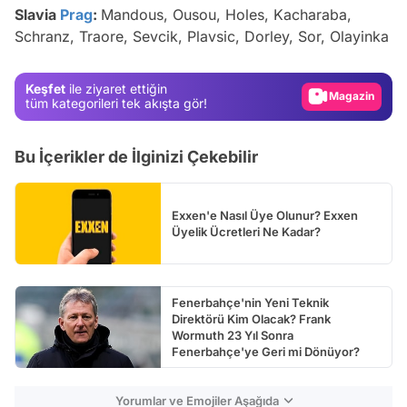
Video
Slavia
Prag
:
Mandous, Ousou, Holes, Kacharaba,
Schranz, Traore, Sevcik, Plavsic, Dorley, Sor, Olayinka
Test
Gündem
Keşfet
ile ziyaret ettiğin
Magazin
tüm kategorileri tek akışta gör!
Video
Bu İçerikler de İlginizi Çekebilir
Test
Exxen'e Nasıl Üye Olunur? Exxen
Üyelik Ücretleri Ne Kadar?
Fenerbahçe'nin Yeni Teknik
Direktörü Kim Olacak? Frank
Wormuth 23 Yıl Sonra
Fenerbahçe'ye Geri mi Dönüyor?
Yorumlar ve Emojiler Aşağıda