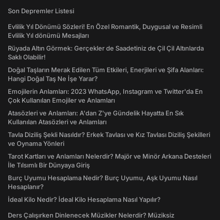
Son Depremler Listesi
Evlilik Yıl Dönümü Sözleri! En Özel Romantik, Duygusal ve Resimli
Evlilik Yıl dönümü Mesajları
Rüyada Altın Görmek: Gerçekler de Saadetiniz de Çil Çil Altınlarda
Saklı Olabilir!
Doğal Taşların Merak Edilen Tüm Etkileri, Enerjileri ve Şifa Alanları:
Hangi Doğal Taş Ne İşe Yarar?
Emojilerin Anlamları: 2023 WhatsApp, Instagram ve Twitter'da En
Çok Kullanılan Emojiler ve Anlamları
Atasözleri ve Anlamları: A'dan Z'ye Gündelik Hayatta En Sık
Kullanılan Atasözleri ve Anlamları
Tavla Diziliş Şekli Nasıldır? Erkek Tavlası ve Kız Tavlası Diziliş Şekilleri
ve Oynama Yönleri
Tarot Kartları ve Anlamları Nelerdir? Majör ve Minör Arkana Desteleri
İle Tılsımlı Bir Dünyaya Giriş
Burç Uyumu Hesaplama Nedir? Burç Uyumu, Aşk Uyumu Nasıl
Hesaplanır?
İdeal Kilo Nedir? İdeal Kilo Hesaplama Nasıl Yapılır?
Ders Çalışırken Dinlenecek Müzikler Nelerdir? Müziksiz