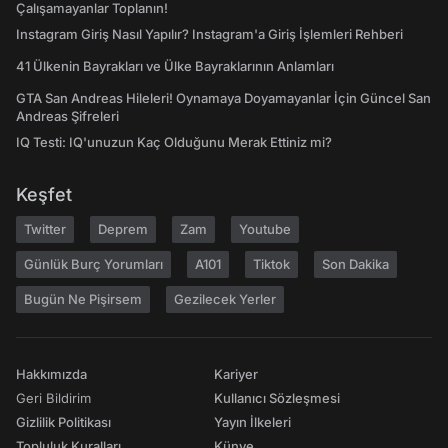
Çalışamayanlar Toplanın!
Instagram Giriş Nasıl Yapılır? Instagram'a Giriş İşlemleri Rehberi
41 Ülkenin Bayrakları ve Ülke Bayraklarının Anlamları
GTA San Andreas Hileleri! Oynamaya Doyamayanlar İçin Güncel San
Andreas Şifreleri
IQ Testi: IQ'unuzun Kaç Olduğunu Merak Ettiniz mi?
Keşfet
Twitter
Deprem
Zam
Youtube
Günlük Burç Yorumları
A101
Tiktok
Son Dakika
Bugün Ne Pişirsem
Gezilecek Yerler
Hakkımızda
Kariyer
Geri Bildirim
Kullanıcı Sözleşmesi
Gizlilik Politikası
Yayın İlkeleri
Topluluk Kuralları
Künye