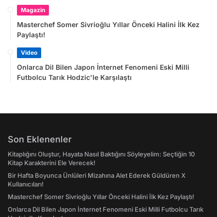
Magazin
Masterchef Somer Sivrioğlu Yıllar Önceki Halini İlk Kez
Paylaştı!
Video
Onlarca Dil Bilen Japon İnternet Fenomeni Eski Milli
Futbolcu Tarık Hodzic'le Karşılaştı
Son Eklenenler
Kitaplığını Oluştur, Hayata Nasıl Baktığını Söyleyelim: Seçtiğin 10
Kitap Karakterini Ele Verecek!
Bir Hafta Boyunca Ünlüleri Mizahına Alet Ederek Güldüren X
Kullanıcıları!
Masterchef Somer Sivrioğlu Yıllar Önceki Halini İlk Kez Paylaştı!
Onlarca Dil Bilen Japon İnternet Fenomeni Eski Milli Futbolcu Tarık