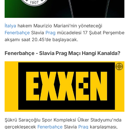
İtalya
hakem Maurizio Mariani’nin yöneteceği
Fenerbahçe
Slavia
Prag
mücadelesi 17 Şubat Perşembe
akşamı saat 20.45’de başlayacak.
Fenerbahçe - Slavia Prag Maçı Hangi Kanalda?
Şükrü Saraçoğlu Spor Kompleksi Ülker Stadyumu'nda
gerçekleşecek
Fenerbahçe
Slavia
Prag
karşılaşması,