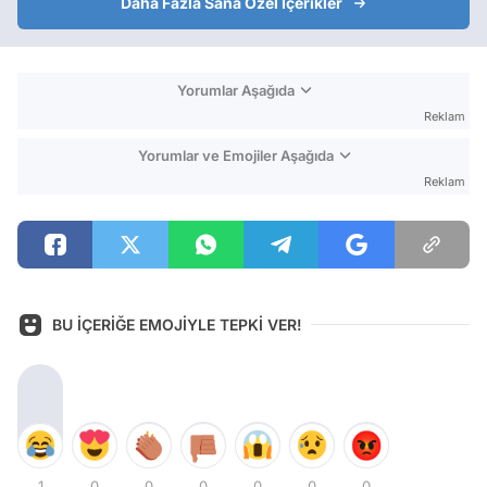
Daha Fazla Sana Özel İçerikler
Yorumlar Aşağıda
Reklam
Yorumlar ve Emojiler Aşağıda
Reklam
BU İÇERİĞE EMOJİYLE TEPKİ VER!
1
0
0
0
0
0
0