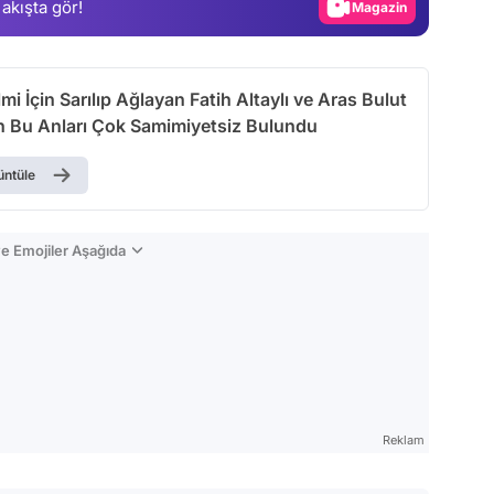
 akışta gör!
Video
Test
lmi İçin Sarılıp Ağlayan Fatih Altaylı ve Aras Bulut
in Bu Anları Çok Samimiyetsiz Bulundu
üntüle
e Emojiler Aşağıda
Reklam