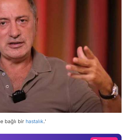
Video
Test
ne bağlı bir
hastalık
.'
Gündem
Magazin