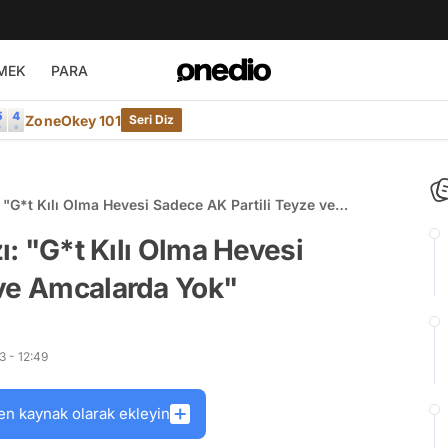
MEK
PARA
ZoneOkey 101
Seri Diz
: "G*t Kılı Olma Hevesi Sadece AK Partili Teyze ve
zı: "G*t Kılı Olma Hevesi
 ve Amcalarda Yok"
3 - 12:49
en kaynak olarak ekleyin