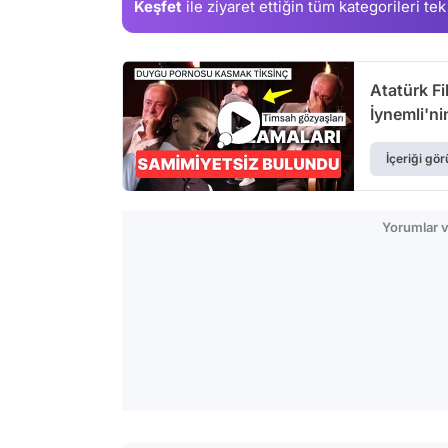
Keşfet
ile ziyaret ettiğin
tüm kategorileri tek
Atatürk Fi
İynemli'n
İçeriği gör
Yorumlar v