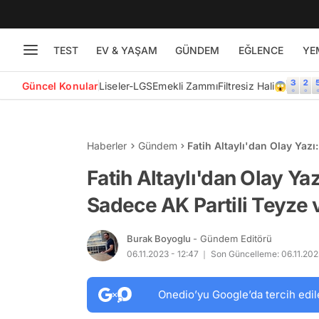
TEST
EV & YAŞAM
GÜNDEM
EĞLENCE
YE
Güncel Konular
Liseler-LGS
Emekli Zammı
Filtresiz Hali😱
Haberler
Gündem
Fatih Altaylı'dan Olay Yazı
Amcalarda Yok"
Fatih Altaylı'dan Olay Ya
Sadece AK Partili Teyze
Burak Boyoglu
- Gündem Editörü
06.11.2023 - 12:47
Son Güncelleme: 06.11.202
Onedio’yu Google’da tercih edil