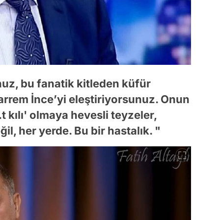
nuz, bu fanatik kitleden küfür
harrem İnce’yi eleştiriyorsunuz. Onun
.t kılı' olmaya hevesli teyzeler,
l, her yerde. Bu bir hastalık. "