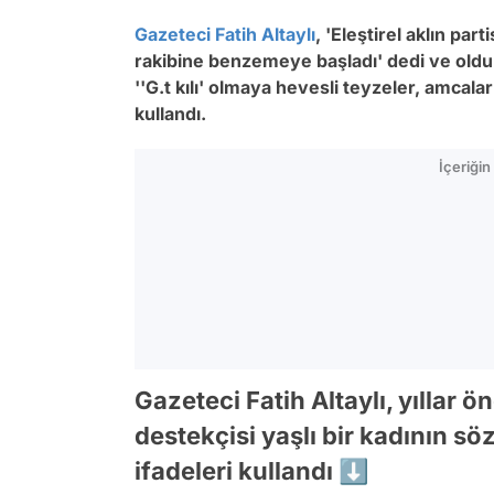
Gazeteci
Fatih Altaylı
,
'Eleştirel aklın part
rakibine benzemeye başladı'
dedi ve oldu
''
G.t kılı' olmaya hevesli teyzeler, amcal
kullandı.
İçeriği
Gazeteci Fatih Altaylı, yıllar 
destekçisi yaşlı bir kadının söz
ifadeleri kullandı ⬇️