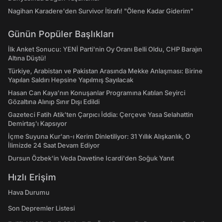
Nagihan Karadere'den Survivor İtirafı! "Ölene Kadar Giderim"
Günün Popüler Başlıkları
İlk Anket Sonucu: YENİ Parti'nin Oy Oranı Belli Oldu, CHP Barajın
Altına Düştü!
Türkiye, Arabistan ve Pakistan Arasında Mekke Anlaşması: Birine
Yapılan Saldırı Hepsine Yapılmış Sayılacak
Hasan Can Kaya’nın Konuşanlar Programına Katılan Seyirci
Gözaltına Alınıp Sınır Dışı Edildi
Gazeteci Fatih Atik'ten Çarpıcı İddia: Çerçeve Yasa Selahattin
Demirtaş'ı Kapsıyor
İçme Suyuna Kur'an-ı Kerim Dinletiliyor: 31 Yıllık Alışkanlık, O
İlimizde 24 Saat Devam Ediyor
Dursun Özbek'in Veda Davetine Icardi'den Soğuk Yanıt
Hızlı Erişim
Hava Durumu
Son Depremler Listesi