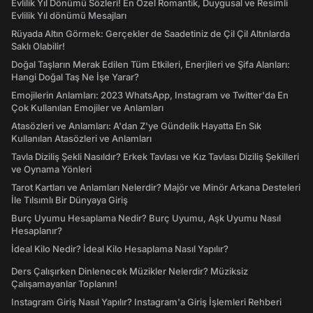
Evlilik Yıl Dönümü Sözleri! En Özel Romantik, Duygusal ve Resimli
Evlilik Yıl dönümü Mesajları
Rüyada Altın Görmek: Gerçekler de Saadetiniz de Çil Çil Altınlarda
Saklı Olabilir!
Doğal Taşların Merak Edilen Tüm Etkileri, Enerjileri ve Şifa Alanları:
Hangi Doğal Taş Ne İşe Yarar?
Emojilerin Anlamları: 2023 WhatsApp, Instagram ve Twitter'da En
Çok Kullanılan Emojiler ve Anlamları
Atasözleri ve Anlamları: A'dan Z'ye Gündelik Hayatta En Sık
Kullanılan Atasözleri ve Anlamları
Tavla Diziliş Şekli Nasıldır? Erkek Tavlası ve Kız Tavlası Diziliş Şekilleri
ve Oynama Yönleri
Tarot Kartları ve Anlamları Nelerdir? Majör ve Minör Arkana Desteleri
İle Tılsımlı Bir Dünyaya Giriş
Burç Uyumu Hesaplama Nedir? Burç Uyumu, Aşk Uyumu Nasıl
Hesaplanır?
İdeal Kilo Nedir? İdeal Kilo Hesaplama Nasıl Yapılır?
Ders Çalışırken Dinlenecek Müzikler Nelerdir? Müziksiz
Çalışamayanlar Toplanın!
Instagram Giriş Nasıl Yapılır? Instagram'a Giriş İşlemleri Rehberi