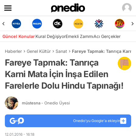
Güncel Konular
Kural Değişiyor
Emekli Zammı
Acı Gerçekler
Haberler
Genel Kültür
Sanat
Fareye Tapmak: Tanrıça Karni M
Fareye Tapmak: Tanrıça
Karni Mata İçin İnşa Edilen
Farelerle Dolu Hindu Tapınağı!
müstesna
- Onedio Üyesi
Onedio’yu Google'a ekleyin
12.01.2016 - 16:18