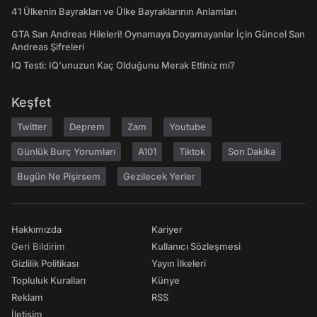
41 Ülkenin Bayrakları ve Ülke Bayraklarının Anlamları
GTA San Andreas Hileleri! Oynamaya Doyamayanlar İçin Güncel San
Andreas Şifreleri
IQ Testi: IQ'unuzun Kaç Olduğunu Merak Ettiniz mi?
Keşfet
Twitter
Deprem
Zam
Youtube
Günlük Burç Yorumları
A101
Tiktok
Son Dakika
Bugün Ne Pişirsem
Gezilecek Yerler
Hakkımızda
Kariyer
Geri Bildirim
Kullanıcı Sözleşmesi
Gizlilik Politikası
Yayın İlkeleri
Topluluk Kuralları
Künye
Reklam
RSS
İletişim